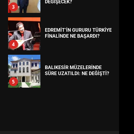
BURHANİYE
BELEDİYESPOR’DA YENİ
YÖNETİM NASIL ŞEKİLLENDİ?
7
TREND HABERLER
AYVALIK SU MİRASI İÇİN
HAREKETE GEÇİYOR: GÖZLER
BULUŞMADA
1
ESA 2026’DA TÜRK BAHARATI
NEYİ TEMSİL ETTİ?
2
EİB’DE KRİTİK ATAMA:
SÜRDÜRÜLEBİLİRLİKTE NE
DEĞİŞECEK?
3