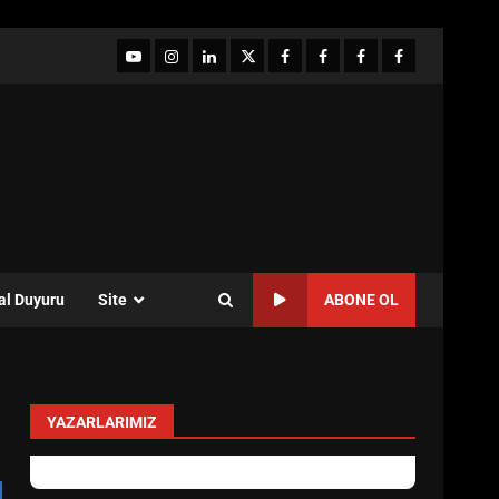
YouTube
Instagram
LinkedIn
twitter
facebook-
Facebook-
Facebook-
Facebook-
1
2
3
Grup
al Duyuru
Site
ABONE OL
YAZARLARIMIZ
Özlem Özkan