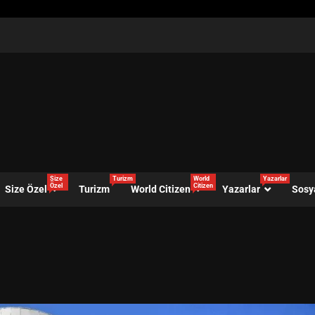
Size
Turizm
World
Yazarlar
Özel
Citizen
Size Özel
Turizm
World Citizen
Yazarlar
Sosy