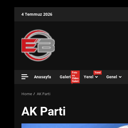
Skip
4 Temmuz 2026
to
content
Foto
Yerel
ve
Anasayfa
Galeri
Yerel
Genel
Video
Galeri
Home
AK Parti
AK Parti