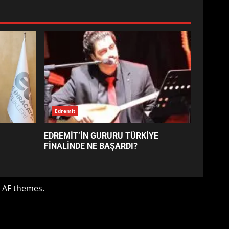
EDREMİT’İN GURURU TÜRKİYE
FİNALİNDE NE BAŞARDI?
4
BALIKESİR MÜZELERİNDE
SÜRE UZATILDI: NE DEĞİŞTİ?
5
BURHANİYE SATRANÇ
TURNUVASI KAYITLARI NEYİ
DEĞİŞTİRİYOR?
6
BURHANİYE