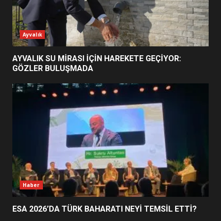
ESA 2026’DA TÜRK BAHARATI
Ayvalık
NEYİ TEMSİL ETTİ?
2
AYVALIK SU MİRASI İÇİN HAREKETE GEÇİYOR:
GÖZLER BULUŞMADA
EİB’DE KRİTİK ATAMA:
SÜRDÜRÜLEBİLİRLİKTE NE
DEĞİŞECEK?
3
EDREMİT’İN GURURU TÜRKİYE
FİNALİNDE NE BAŞARDI?
4
Haber
ESA 2026’DA TÜRK BAHARATI NEYİ TEMSİL ETTİ?
BALIKESİR MÜZELERİNDE SÜRE