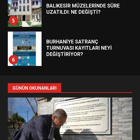
BALIKESİR MÜZELERİNDE SÜRE
UZATILDI: NE DEĞİŞTİ?
5
BURHANİYE SATRANÇ
TURNUVASI KAYITLARI NEYİ
DEĞİŞTİRİYOR?
6
BURHANİYE BELEDİYESPOR’DA
YENİ YÖNETİM NASIL
GÜNÜN OKUNANLARI
ŞEKİLLENDİ?
7
AYVALIK SU MİRASI İÇİN
HAREKETE GEÇİYOR: GÖZLER
BULUŞMADA
1