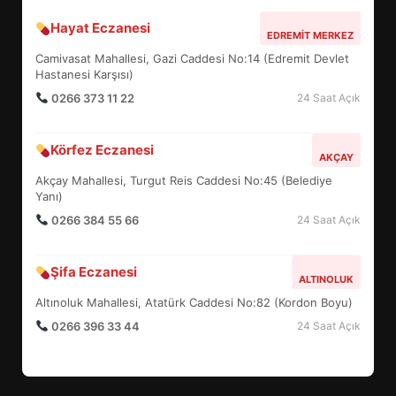
Hayat Eczanesi
BALIKESİR MÜZELERİNDE SÜRE
EDREMIT MERKEZ
UZATILDI: NE DEĞİŞTİ?
Camivasat Mahallesi, Gazi Caddesi No:14 (Edremit Devlet
5
Hastanesi Karşısı)
0266 373 11 22
24 Saat Açık
BURHANİYE SATRANÇ
Körfez Eczanesi
TURNUVASI KAYITLARI NEYİ
AKÇAY
DEĞİŞTİRİYOR?
Akçay Mahallesi, Turgut Reis Caddesi No:45 (Belediye
6
Yanı)
0266 384 55 66
24 Saat Açık
BURHANİYE BELEDİYESPOR’DA
YENİ YÖNETİM NASIL
Şifa Eczanesi
ALTINOLUK
ŞEKİLLENDİ?
7
Altınoluk Mahallesi, Atatürk Caddesi No:82 (Kordon Boyu)
0266 396 33 44
24 Saat Açık
AYVALIK SU MİRASI İÇİN
HAREKETE GEÇİYOR: GÖZLER
BULUŞMADA