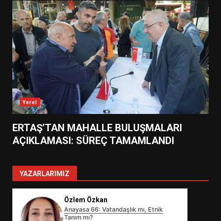
Yerel
ERTAŞ’TAN MAHALLE BULUŞMALARI
AÇIKLAMASI: SÜREÇ TAMAMLANDI
YAZARLARIMIZ
Özlem Özkan
Anayasa 66: Vatandaşlık mı, Etnik
Tanım mı?