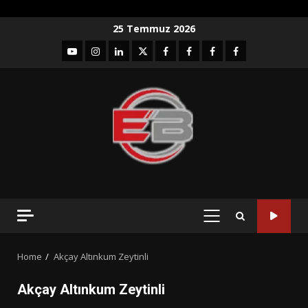
Skip
25 Temmuz 2026
to
YouTube
Instagram
LinkedIn
twitter
facebook-
Facebook-
Facebook-
Facebook-
content
1
2
3
Grup
PRIMARY
MENU
Home
Akçay Altınkum Zeytinli
Akçay Altınkum Zeytinli