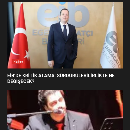
UZATILDI: NE DEĞİŞTİ?
5
BURHANİYE SATRANÇ
TURNUVASI KAYITLARI NEYİ
DEĞİŞTİRİYOR?
6
Haber
BURHANİYE BELEDİYESPOR’DA
YENİ YÖNETİM NASIL
EİB’DE KRİTİK ATAMA: SÜRDÜRÜLEBİLİRLİKTE NE
ŞEKİLLENDİ?
DEĞİŞECEK?
7