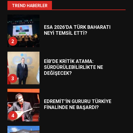
1
TREND HABERLER
ESA 2026’DA TÜRK BAHARATI
NEYİ TEMSİL ETTİ?
2
EİB’DE KRİTİK ATAMA:
SÜRDÜRÜLEBİLİRLİKTE NE
DEĞİŞECEK?
3
EDREMİT’İN GURURU TÜRKİYE
FİNALİNDE NE BAŞARDI?
4