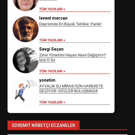
TÜM YAZILARI »
levent mercan
Depremde En Büyük Tehlike: Panik!
TÜM YAZILARI »
Sevgi Seçen
Zihin Yönetimi Hayatı Nasıl Değiştirir?
İşte O Sır
EİB’DE KRİTİK ATAMA:
TÜM YAZILARI »
SÜRDÜRÜLEBİLİRLİKTE NE
DEĞİŞECEK?
yonetim
3
AYVALIK SU MİRASI İÇİN HAREKETE
GEÇİYOR: GÖZLER BULUŞMADA
TÜM YAZILARI »
EDREMİT’İN GURURU TÜRKİYE
FİNALİNDE NE BAŞARDI?
4
EDREMIT NÖBETÇI ECZANELER