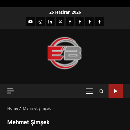
Skip
25 Haziran 2026
to
YouTube
Instagram
LinkedIn
twitter
facebook-
Facebook-
Facebook-
Facebook-
content
1
2
3
Grup
PRIMARY
MENU
Home
Mehmet Şimşek
Mehmet Şimşek