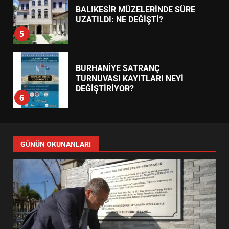
BALIKESİR MÜZELERİNDE SÜRE
UZATILDI: NE DEĞİŞTİ?
5
BURHANİYE SATRANÇ
TURNUVASI KAYITLARI NEYİ
DEĞİŞTİRİYOR?
6
BURHANİYE BELEDİYESPOR’DA
YENİ YÖNETİM NASIL
GÜNÜN OKUNANLARI
ŞEKİLLENDİ?
7
AYVALIK SU MİRASI İÇİN
HAREKETE GEÇİYOR: GÖZLER
BULUŞMADA
1