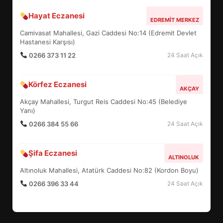
Hayat Eczanesi
BALIKESİR MÜZELERİNDE SÜRE
EDREMIT MERKEZ
UZATILDI: NE DEĞİŞTİ?
Camivasat Mahallesi, Gazi Caddesi No:14 (Edremit Devlet
5
Hastanesi Karşısı)
0266 373 11 22
24 Saat Açık
BURHANİYE SATRANÇ
Körfez Eczanesi
TURNUVASI KAYITLARI NEYİ
AKÇAY
DEĞİŞTİRİYOR?
Akçay Mahallesi, Turgut Reis Caddesi No:45 (Belediye
6
Yanı)
0266 384 55 66
24 Saat Açık
BURHANİYE BELEDİYESPOR’DA
YENİ YÖNETİM NASIL
Şifa Eczanesi
ALTINOLUK
ŞEKİLLENDİ?
7
Altınoluk Mahallesi, Atatürk Caddesi No:82 (Kordon Boyu)
0266 396 33 44
24 Saat Açık
AYVALIK SU MİRASI İÇİN
HAREKETE GEÇİYOR: GÖZLER
BULUŞMADA