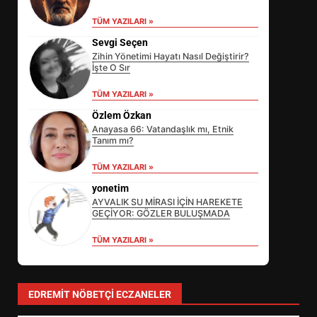
TÜM YAZILARI »
Sevgi Seçen
Zihin Yönetimi Hayatı Nasıl Değiştirir?
İşte O Sır
TÜM YAZILARI »
Özlem Özkan
Anayasa 66: Vatandaşlık mı, Etnik
Tanım mı?
EİB’DE KRİTİK ATAMA:
TÜM YAZILARI »
SÜRDÜRÜLEBİLİRLİKTE NE
DEĞİŞECEK?
yonetim
3
AYVALIK SU MİRASI İÇİN HAREKETE
GEÇİYOR: GÖZLER BULUŞMADA
TÜM YAZILARI »
EDREMİT’İN GURURU TÜRKİYE
FİNALİNDE NE BAŞARDI?
4
EDREMIT NÖBETÇI ECZANELER