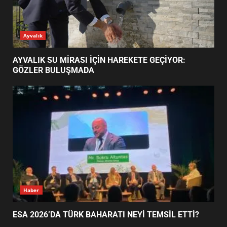
ESA 2026’DA TÜRK BAHARATI
Ayvalık
NEYİ TEMSİL ETTİ?
2
AYVALIK SU MİRASI İÇİN HAREKETE GEÇİYOR:
GÖZLER BULUŞMADA
EİB’DE KRİTİK ATAMA:
SÜRDÜRÜLEBİLİRLİKTE NE
DEĞİŞECEK?
3
EDREMİT’İN GURURU TÜRKİYE
FİNALİNDE NE BAŞARDI?
4
Haber
ESA 2026’DA TÜRK BAHARATI NEYİ TEMSİL ETTİ?
BALIKESİR MÜZELERİNDE SÜRE