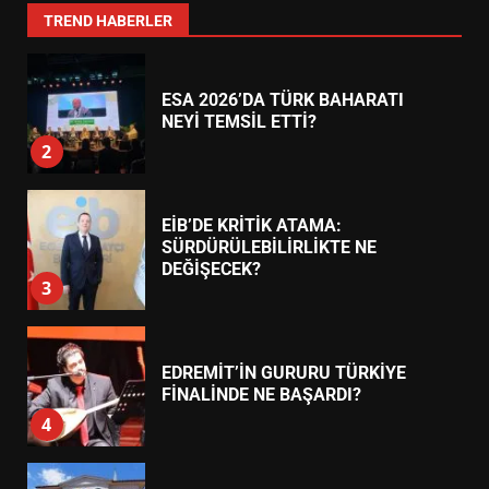
1
TREND HABERLER
ESA 2026’DA TÜRK BAHARATI
NEYİ TEMSİL ETTİ?
2
EİB’DE KRİTİK ATAMA:
SÜRDÜRÜLEBİLİRLİKTE NE
DEĞİŞECEK?
3
EDREMİT’İN GURURU TÜRKİYE
FİNALİNDE NE BAŞARDI?
4