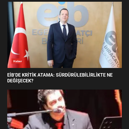
UZATILDI: NE DEĞİŞTİ?
5
BURHANİYE SATRANÇ
TURNUVASI KAYITLARI NEYİ
DEĞİŞTİRİYOR?
6
Haber
BURHANİYE BELEDİYESPOR’DA
YENİ YÖNETİM NASIL
EİB’DE KRİTİK ATAMA: SÜRDÜRÜLEBİLİRLİKTE NE
ŞEKİLLENDİ?
DEĞİŞECEK?
7