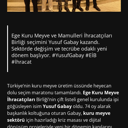
Ege Kuru Meyve ve Mamulleri İhracatçıları
Birliği seçimini Yusuf Gabay kazandı.
Sektörde değişim ve tecrübe odaklı yeni
dönem başlıyor. #YusufGabay #EİB
#İhracat
Türkiye’nin kuru meyve üretim üssünde heyecan
dolu seçim maratonu tamamlandı.
Ege Kuru Meyve
İhracatçıları
Birliği’nin çift listeli genel kurulunda ipi
göğüsleyen isim
Yusuf Gabay
oldu. 74 oy alarak
başkanlık koltuğuna oturan Gabay,
kuru meyve
sektörü
için hazırladığı kriz masası ve dijital
dönüşüm projeleriyle yeni bir dönemin kapılarını