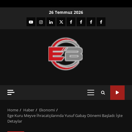
Skip
26 Temmuz 2026
to
YouTube
Instagram
LinkedIn
twitter
facebook-
Facebook-
Facebook-
Facebook-
content
1
2
3
Grup
PRIMARY
MENU
Home
Haber
Ekonomi
Ege Kuru Meyve İhracatçılarında Yusuf Gabay Dönemi Başladı: İşte
Detaylar