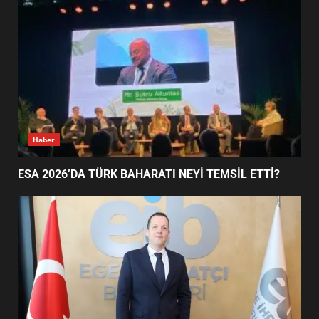
EİB’DE KRİTİK ATAMA:
SÜRDÜRÜLEBİLİRLİKTE NE
DEĞİŞECEK?
3
EDREMİT’İN GURURU TÜRKİYE
FİNALİNDE NE BAŞARDI?
4
Haber
ESA 2026’DA TÜRK BAHARATI NEYİ TEMSİL ETTİ?
BALIKESİR MÜZELERİNDE SÜRE
UZATILDI: NE DEĞİŞTİ?
5
BURHANİYE SATRANÇ
TURNUVASI KAYITLARI NEYİ
DEĞİŞTİRİYOR?
6