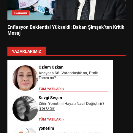
Ekonomi
Enflasyon Beklentisi Yükseldi: Bakan Şimşek’ten Kritik
Mesaj
YAZARLARIMIZ
Özlem Özkan
Anayasa 66: Vatandaşlık mı, Etnik
Tanım mı?
TÜM YAZILARI »
Sevgi Seçen
Zihin Yönetimi Hayatı Nasıl Değiştirir?
İşte O Sır
TÜM YAZILARI »
yonetim