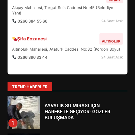
DEĞİŞTİRİYOR?
Akçay Mahallesi, Turgut Reis Caddesi No:45 (Belediye
6
Yanı)
0266 384 55 66
24 Saat Açık
BURHANİYE BELEDİYESPOR’DA
YENİ YÖNETİM NASIL
Şifa Eczanesi
ALTINOLUK
ŞEKİLLENDİ?
7
Altınoluk Mahallesi, Atatürk Caddesi No:82 (Kordon Boyu)
0266 396 33 44
24 Saat Açık
AYVALIK SU MİRASI İÇİN
HAREKETE GEÇİYOR: GÖZLER
BULUŞMADA
1
TREND HABERLER
ESA 2026’DA TÜRK BAHARATI
NEYİ TEMSİL ETTİ?
2