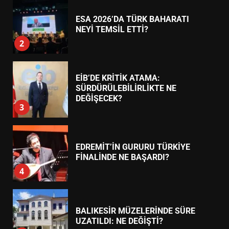
EİB’DE KRİTİK ATAMA:
SÜRDÜRÜLEBİLİRLİKTE NE
DEĞİŞECEK?
3
EDREMİT’İN GURURU TÜRKİYE
FİNALİNDE NE BAŞARDI?
4
BALIKESİR MÜZELERİNDE SÜRE
UZATILDI: NE DEĞİŞTİ?
5
BURHANİYE SATRANÇ
TURNUVASI KAYITLARI NEYİ
DEĞİŞTİRİYOR?