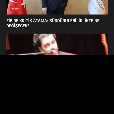
Haber
BURHANİYE BELEDİYESPOR’DA
YENİ YÖNETİM NASIL
EİB’DE KRİTİK ATAMA: SÜRDÜRÜLEBİLİRLİKTE NE
ŞEKİLLENDİ?
DEĞİŞECEK?
7
Edremit
EDREMİT’İN GURURU TÜRKİYE FİNALİNDE NE
BAŞARDI?