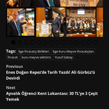
Tags:
Ege İhracatçı Birlikleri
Ege Kuru Meyve İhracatçıları
İhracat
kuru meyve sektörü
Yusuf Gabay
Post
Previous
Enes Doğan Kepez’de Tarih Yazdı! Ali Gürbüz’ü
navigation
Devirdi
Next
Ayvalık Öğrenci Kent Lokantası: 30 TL’ye 3 Çeşit
Yemek