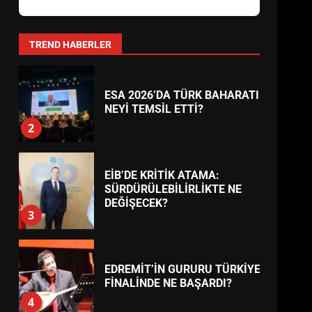
AYVALIK SU MİRASI İÇİN
HAREKETE GEÇİYOR: GÖZLER
BULUŞMADA
1
TREND HABERLER
ESA 2026’DA TÜRK BAHARATI
NEYİ TEMSİL ETTİ?
2
EİB’DE KRİTİK ATAMA:
SÜRDÜRÜLEBİLİRLİKTE NE
DEĞİŞECEK?
3
EDREMİT’İN GURURU TÜRKİYE
FİNALİNDE NE BAŞARDI?
4