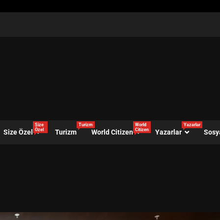
Size
Turizm
World
Yazarlar
Özel
Citizen
Size Özel
Turizm
World Citizen
Yazarlar
Sosy