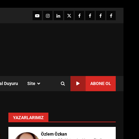
YouTube
Instagram
LinkedIn
twitter
facebook-
Facebook-
Facebook-
Facebook-
1
2
3
Grup
al Duyuru
Site
ABONE OL
YAZARLARIMIZ
Özlem Özkan