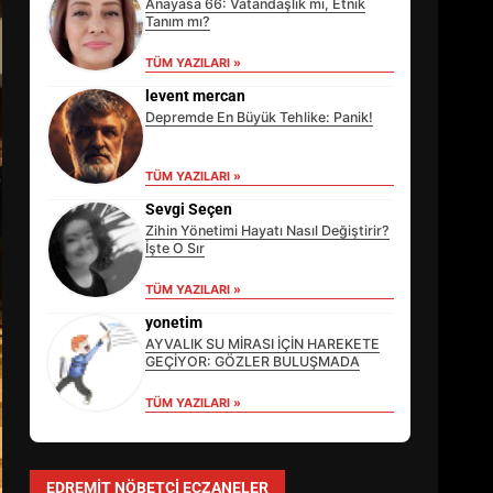
Anayasa 66: Vatandaşlık mı, Etnik
Tanım mı?
TÜM YAZILARI »
levent mercan
Depremde En Büyük Tehlike: Panik!
TÜM YAZILARI »
Sevgi Seçen
Zihin Yönetimi Hayatı Nasıl Değiştirir?
İşte O Sır
TÜM YAZILARI »
EİB’DE KRİTİK ATAMA:
SÜRDÜRÜLEBİLİRLİKTE NE
yonetim
DEĞİŞECEK?
AYVALIK SU MİRASI İÇİN HAREKETE
3
GEÇİYOR: GÖZLER BULUŞMADA
TÜM YAZILARI »
EDREMİT’İN GURURU TÜRKİYE
FİNALİNDE NE BAŞARDI?
EDREMIT NÖBETÇI ECZANELER