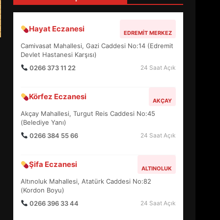
4
Hayat Eczanesi
EDREMIT MERKEZ
BALIKESİR MÜZELERİNDE
Camivasat Mahallesi, Gazi Caddesi No:14 (Edremit
SÜRE UZATILDI: NE DEĞİŞTİ?
Devlet Hastanesi Karşısı)
5
0266 373 11 22
24 Saat Açık
Körfez Eczanesi
BURHANİYE SATRANÇ
AKÇAY
TURNUVASI KAYITLARI NEYİ
Akçay Mahallesi, Turgut Reis Caddesi No:45
DEĞİŞTİRİYOR?
(Belediye Yanı)
6
0266 384 55 66
24 Saat Açık
BURHANİYE
Şifa Eczanesi
BELEDİYESPOR’DA YENİ
ALTINOLUK
YÖNETİM NASIL ŞEKİLLENDİ?
Altınoluk Mahallesi, Atatürk Caddesi No:82
7
(Kordon Boyu)
0266 396 33 44
24 Saat Açık