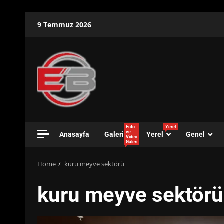
Skip
9 Temmuz 2026
to
content
Foto
Yerel
ve
Anasayfa
Galeri
Yerel
Genel
Video
Galeri
Home
kuru meyve sektörü
kuru meyve sektörü