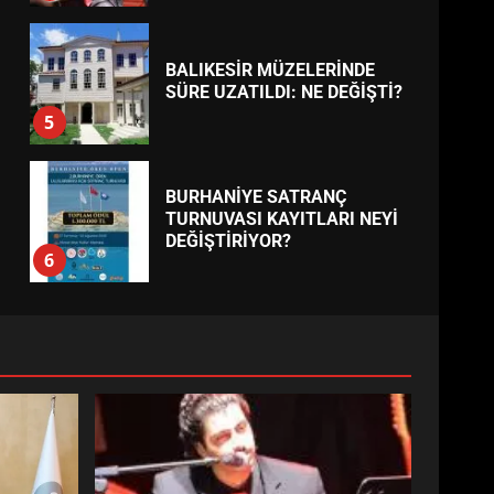
BALIKESİR MÜZELERİNDE
SÜRE UZATILDI: NE DEĞİŞTİ?
5
BURHANİYE SATRANÇ
TURNUVASI KAYITLARI NEYİ
DEĞİŞTİRİYOR?
6
BURHANİYE
BELEDİYESPOR’DA YENİ
YÖNETİM NASIL ŞEKİLLENDİ?
7
AYVALIK SU MİRASI İÇİN