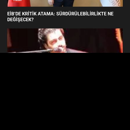
BURHANİYE BELEDİYESPOR’DA
YENİ YÖNETİM NASIL
EİB’DE KRİTİK ATAMA: SÜRDÜRÜLEBİLİRLİKTE NE
ŞEKİLLENDİ?
DEĞİŞECEK?
7
Edremit
EDREMİT’İN GURURU TÜRKİYE FİNALİNDE NE
BAŞARDI?
Copyright © 2026 Ezberbozan Medya için