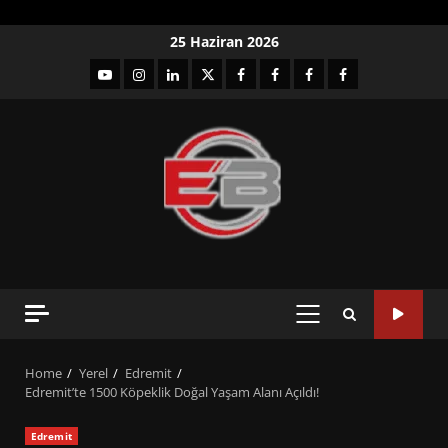
Skip
25 Haziran 2026
to
YouTube
Instagram
LinkedIn
twitter
facebook-
Facebook-
Facebook-
Facebook-
content
1
2
3
Grup
PRIMARY
MENU
Home
Yerel
Edremit
Edremit’te 1500 Köpeklik Doğal Yaşam Alanı Açıldı!
Edremit