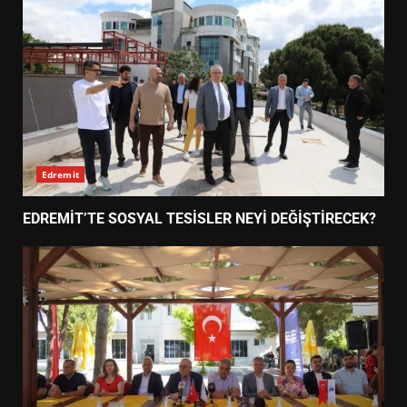
Edremit
EDREMİT’TE SOSYAL TESİSLER NEYİ DEĞİŞTİRECEK?