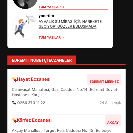
EİB’DE KRİTİK ATAMA:
TÜM YAZILARI »
SÜRDÜRÜLEBİLİRLİKTE NE
yonetim
DEĞİŞECEK?
3
AYVALIK SU MİRASI İÇİN HAREKETE
GEÇİYOR: GÖZLER BULUŞMADA
TÜM YAZILARI »
EDREMİT’İN GURURU TÜRKİYE
FİNALİNDE NE BAŞARDI?
4
EDREMIT NÖBETÇI ECZANELER
Hayat Eczanesi
BALIKESİR MÜZELERİNDE SÜRE
EDREMIT MERKEZ
UZATILDI: NE DEĞİŞTİ?
Camivasat Mahallesi, Gazi Caddesi No:14 (Edremit Devlet
Hastanesi Karşısı)
5
0266 373 11 22
24 Saat Açık
BURHANİYE SATRANÇ
Körfez Eczanesi
TURNUVASI KAYITLARI NEYİ
AKÇAY
DEĞİŞTİRİYOR?
Akçay Mahallesi, Turgut Reis Caddesi No:45 (Belediye