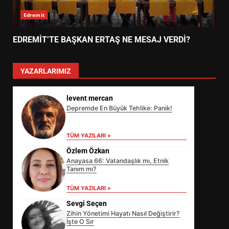
Edremit
EDREMİT’TE BAŞKAN ERTAŞ NE MESAJ VERDİ?
YAZARLARIMIZ
levent mercan
Depremde En Büyük Tehlike: Panik!
TÜM YAZILARI »
Özlem Özkan
Anayasa 66: Vatandaşlık mı, Etnik
Tanım mı?
TÜM YAZILARI »
Sevgi Seçen
Zihin Yönetimi Hayatı Nasıl Değiştirir?
İşte O Sır