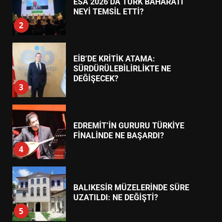
SÜRDÜRÜLEBİLİRLİKTE NE
DEĞİŞECEK?
3
EDREMİT’İN GURURU TÜRKİYE
FİNALİNDE NE BAŞARDI?
4
BALIKESİR MÜZELERİNDE SÜRE
UZATILDI: NE DEĞİŞTİ?
5
BURHANİYE SATRANÇ
TURNUVASI KAYITLARI NEYİ
DEĞİŞTİRİYOR?
6