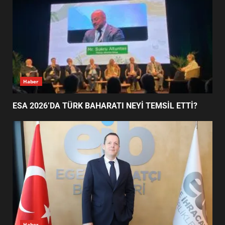
DEĞİŞECEK?
3
EDREMİT’İN GURURU TÜRKİYE
FİNALİNDE NE BAŞARDI?
4
Haber
ESA 2026’DA TÜRK BAHARATI NEYİ TEMSİL ETTİ?
BALIKESİR MÜZELERİNDE SÜRE
UZATILDI: NE DEĞİŞTİ?
5
BURHANİYE SATRANÇ
TURNUVASI KAYITLARI NEYİ
DEĞİŞTİRİYOR?
6
Haber