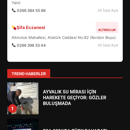
6
Yanı)
0266 384 55 66
24 Saat Açık
BURHANİYE BELEDİYESPOR’DA
YENİ YÖNETİM NASIL
Şifa Eczanesi
ALTINOLUK
ŞEKİLLENDİ?
7
Altınoluk Mahallesi, Atatürk Caddesi No:82 (Kordon Boyu)
0266 396 33 44
24 Saat Açık
AYVALIK SU MİRASI İÇİN
HAREKETE GEÇİYOR: GÖZLER
BULUŞMADA
1
TREND HABERLER
ESA 2026’DA TÜRK BAHARATI
NEYİ TEMSİL ETTİ?
2
EİB’DE KRİTİK ATAMA: