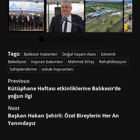
Tags:
Balıkesir Haberleri
Doğal Yaşam Alanı
Edremit
Belediyesi
hayvan bakımevi
Mehmet Ertaş
Rehabilitasyon
Sahiplendirme
sokak hayvanları
Post
Previous
Kütüphane Haftası etkinliklerine Balıkesir’de
navigation
yoğun ilgi
Next
Başkan Hakan Şehirli: Özel Bireylerin Her An
Yanındayız