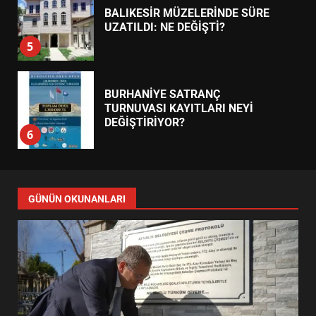
BALIKESİR MÜZELERİNDE SÜRE
UZATILDI: NE DEĞİŞTİ?
5
BURHANİYE SATRANÇ
TURNUVASI KAYITLARI NEYİ
DEĞİŞTİRİYOR?
6
BURHANİYE BELEDİYESPOR’DA
YENİ YÖNETİM NASIL
GÜNÜN OKUNANLARI
ŞEKİLLENDİ?
7
AYVALIK SU MİRASI İÇİN
HAREKETE GEÇİYOR: GÖZLER
BULUŞMADA
1