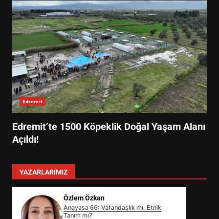
Edremit
Edremit’te 1500 Köpeklik Doğal Yaşam Alanı
Açıldı!
YAZARLARIMIZ
Özlem Özkan
Anayasa 66: Vatandaşlık mı, Etnik
Tanım mı?