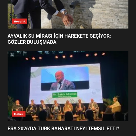
ESA 2026’DA TÜRK BAHARATI
Ayvalık
NEYİ TEMSİL ETTİ?
2
AYVALIK SU MİRASI İÇİN HAREKETE GEÇİYOR:
GÖZLER BULUŞMADA
EİB’DE KRİTİK ATAMA:
SÜRDÜRÜLEBİLİRLİKTE NE
DEĞİŞECEK?
3
EDREMİT’İN GURURU TÜRKİYE
FİNALİNDE NE BAŞARDI?
4
Haber
ESA 2026’DA TÜRK BAHARATI NEYİ TEMSİL ETTİ?
BALIKESİR MÜZELERİNDE SÜRE