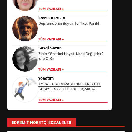
TÜM YAZILARI »
levent mercan
Depremde En Büyük Tehlike: Panik!
TÜM YAZILARI »
Sevgi Seçen
Zihin Yönetimi Hayatı Nasıl Değiştirir?
İşte O Sır
EİB’DE KRİTİK ATAMA:
TÜM YAZILARI »
SÜRDÜRÜLEBİLİRLİKTE NE
DEĞİŞECEK?
yonetim
3
AYVALIK SU MİRASI İÇİN HAREKETE
GEÇİYOR: GÖZLER BULUŞMADA
TÜM YAZILARI »
EDREMİT’İN GURURU TÜRKİYE
FİNALİNDE NE BAŞARDI?
4
EDREMIT NÖBETÇI ECZANELER