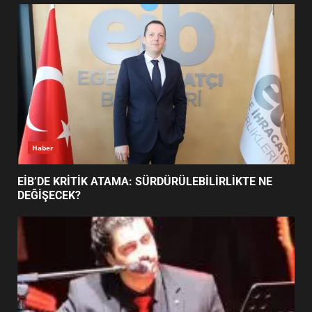
UZATILDI: NE DEĞİŞTİ?
5
BURHANİYE SATRANÇ
TURNUVASI KAYITLARI NEYİ
DEĞİŞTİRİYOR?
6
Haber
BURHANİYE BELEDİYESPOR’DA
YENİ YÖNETİM NASIL
EİB’DE KRİTİK ATAMA: SÜRDÜRÜLEBİLİRLİKTE NE
ŞEKİLLENDİ?
DEĞİŞECEK?
7