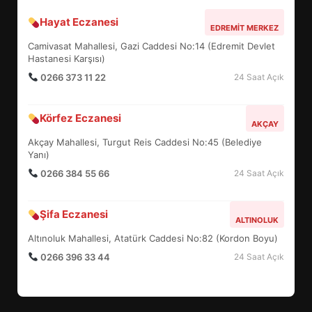
Hayat Eczanesi
BALIKESİR MÜZELERİNDE SÜRE
EDREMIT MERKEZ
UZATILDI: NE DEĞİŞTİ?
Camivasat Mahallesi, Gazi Caddesi No:14 (Edremit Devlet
5
Hastanesi Karşısı)
0266 373 11 22
24 Saat Açık
BURHANİYE SATRANÇ
Körfez Eczanesi
TURNUVASI KAYITLARI NEYİ
AKÇAY
DEĞİŞTİRİYOR?
Akçay Mahallesi, Turgut Reis Caddesi No:45 (Belediye
6
Yanı)
0266 384 55 66
24 Saat Açık
BURHANİYE BELEDİYESPOR’DA
YENİ YÖNETİM NASIL
Şifa Eczanesi
ALTINOLUK
ŞEKİLLENDİ?
7
Altınoluk Mahallesi, Atatürk Caddesi No:82 (Kordon Boyu)
0266 396 33 44
24 Saat Açık
AYVALIK SU MİRASI İÇİN
HAREKETE GEÇİYOR: GÖZLER
BULUŞMADA