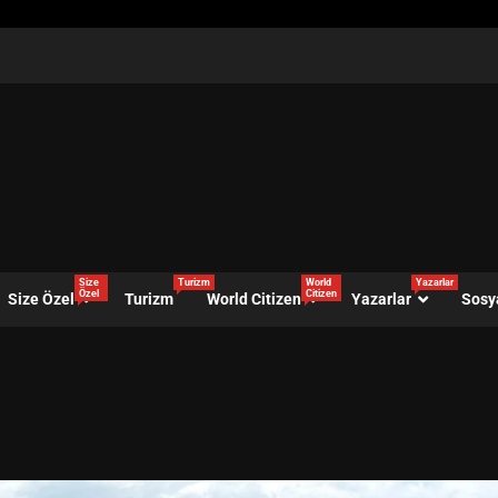
Size
Turizm
World
Yazarlar
Özel
Citizen
Size Özel
Turizm
World Citizen
Yazarlar
Sosy