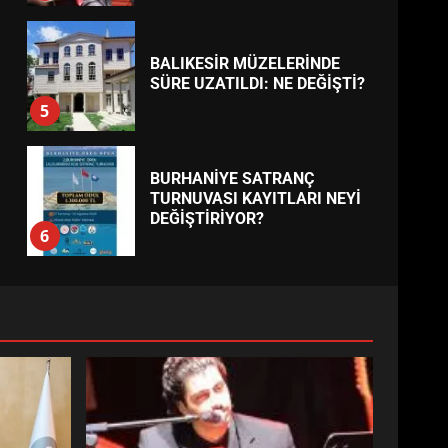
BALIKESİR MÜZELERİNDE
SÜRE UZATILDI: NE DEĞİŞTİ?
5
BURHANİYE SATRANÇ
TURNUVASI KAYITLARI NEYİ
DEĞİŞTİRİYOR?
6
BURHANİYE
BELEDİYESPOR’DA YENİ
YÖNETİM NASIL ŞEKİLLENDİ?
7
AYVALIK SU MİRASI İÇİN