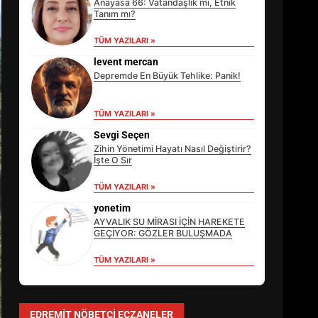
Anayasa 66: Vatandaşlık mı, Etnik
Tanım mı?
TÜM YAZILARI »
levent mercan
Depremde En Büyük Tehlike: Panik!
TÜM YAZILARI »
Sevgi Seçen
Zihin Yönetimi Hayatı Nasıl Değiştirir?
İşte O Sır
TÜM YAZILARI »
EİB’DE KRİTİK ATAMA:
SÜRDÜRÜLEBİLİRLİKTE NE
yonetim
DEĞİŞECEK?
AYVALIK SU MİRASI İÇİN HAREKETE
3
GEÇİYOR: GÖZLER BULUŞMADA
TÜM YAZILARI »
EDREMİT’İN GURURU TÜRKİYE
FİNALİNDE NE BAŞARDI?
EDREMIT NÖBETÇI ECZANELER