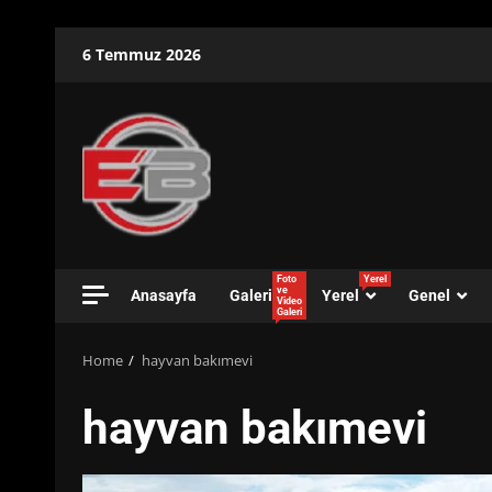
Skip
6 Temmuz 2026
to
content
Foto
Yerel
ve
Anasayfa
Galeri
Yerel
Genel
Video
Galeri
Home
hayvan bakımevi
hayvan bakımevi