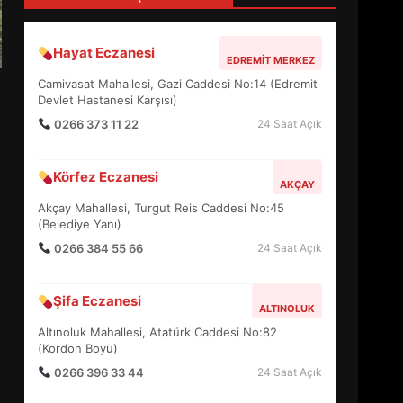
4
Hayat Eczanesi
EDREMIT MERKEZ
BALIKESİR MÜZELERİNDE
Camivasat Mahallesi, Gazi Caddesi No:14 (Edremit
SÜRE UZATILDI: NE DEĞİŞTİ?
Devlet Hastanesi Karşısı)
5
0266 373 11 22
24 Saat Açık
Körfez Eczanesi
BURHANİYE SATRANÇ
AKÇAY
TURNUVASI KAYITLARI NEYİ
Akçay Mahallesi, Turgut Reis Caddesi No:45
DEĞİŞTİRİYOR?
(Belediye Yanı)
6
0266 384 55 66
24 Saat Açık
BURHANİYE
Şifa Eczanesi
BELEDİYESPOR’DA YENİ
ALTINOLUK
YÖNETİM NASIL ŞEKİLLENDİ?
Altınoluk Mahallesi, Atatürk Caddesi No:82
7
(Kordon Boyu)
0266 396 33 44
24 Saat Açık