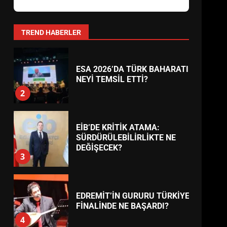
AYVALIK SU MİRASI İÇİN
HAREKETE GEÇİYOR: GÖZLER
BULUŞMADA
1
TREND HABERLER
ESA 2026’DA TÜRK BAHARATI
NEYİ TEMSİL ETTİ?
2
EİB’DE KRİTİK ATAMA:
SÜRDÜRÜLEBİLİRLİKTE NE
DEĞİŞECEK?
3
EDREMİT’İN GURURU TÜRKİYE
FİNALİNDE NE BAŞARDI?
4