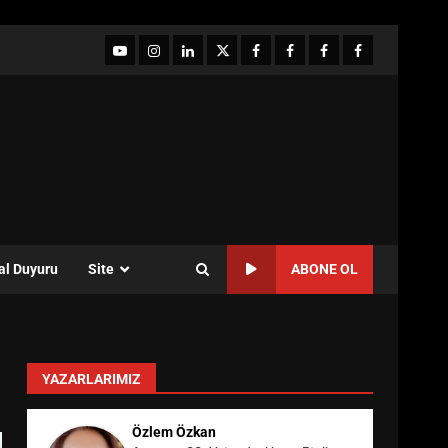
YouTube
Instagram
LinkedIn
twitter
facebook-
Facebook-
Facebook-
Facebook-
1
2
3
Grup
al Duyuru
Site
ABONE OL
YAZARLARIMIZ
Özlem Özkan