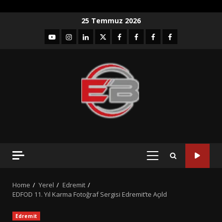
Skip
25 Temmuz 2026
to
YouTube
Instagram
LinkedIn
twitter
facebook-
Facebook-
Facebook-
Facebook-
content
1
2
3
Grup
PRIMARY
MENU
Home
Yerel
Edremit
EDFOD 11. Yıl Karma Fotoğraf Sergisi Edremit’te Açıld
Edremit