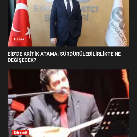
6
BURHANİYE BELEDİYESPOR’DA
YENİ YÖNETİM NASIL
ŞEKİLLENDİ?
7
Haber
EİB’DE KRİTİK ATAMA: SÜRDÜRÜLEBİLİRLİKTE NE
DEĞİŞECEK?
Edremit