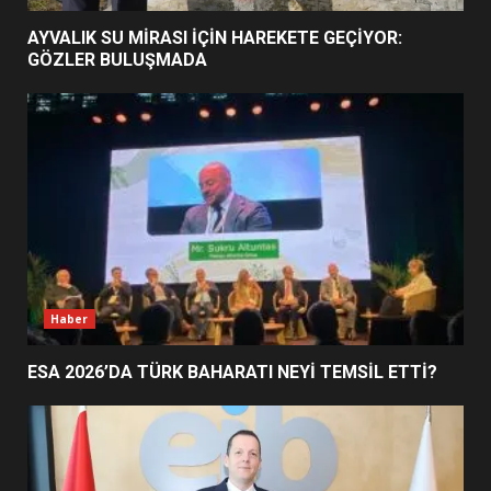
EİB’DE KRİTİK ATAMA:
AYVALIK SU MİRASI İÇİN HAREKETE GEÇİYOR:
SÜRDÜRÜLEBİLİRLİKTE NE
GÖZLER BULUŞMADA
DEĞİŞECEK?
3
EDREMİT’İN GURURU TÜRKİYE
FİNALİNDE NE BAŞARDI?
4
BALIKESİR MÜZELERİNDE SÜRE
Haber
UZATILDI: NE DEĞİŞTİ?
5
ESA 2026’DA TÜRK BAHARATI NEYİ TEMSİL ETTİ?
BURHANİYE SATRANÇ
TURNUVASI KAYITLARI NEYİ
DEĞİŞTİRİYOR?