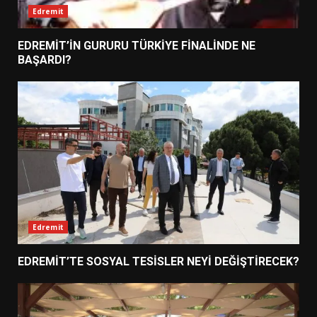
Edremit
EDREMİT’İN GURURU TÜRKİYE FİNALİNDE NE
BAŞARDI?
Edremit
EDREMİT’TE SOSYAL TESİSLER NEYİ DEĞİŞTİRECEK?