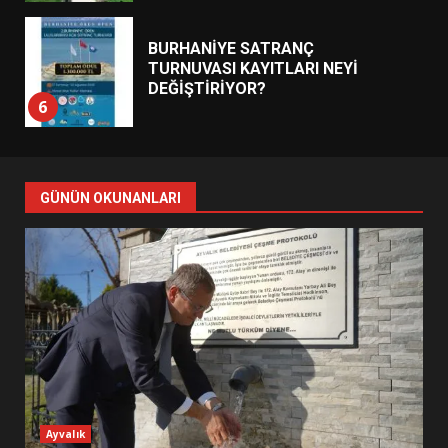
DEĞİŞTİRİYOR?
6
BURHANİYE BELEDİYESPOR’DA
YENİ YÖNETİM NASIL
ŞEKİLLENDİ?
7
GÜNÜN OKUNANLARI
AYVALIK SU MİRASI İÇİN
HAREKETE GEÇİYOR: GÖZLER
BULUŞMADA
1
ESA 2026’DA TÜRK BAHARATI
NEYİ TEMSİL ETTİ?
2
Ayvalık