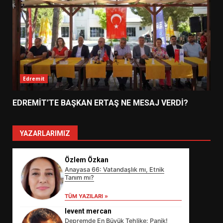
Edremit
EDREMİT’TE BAŞKAN ERTAŞ NE MESAJ VERDİ?
YAZARLARIMIZ
Özlem Özkan
Anayasa 66: Vatandaşlık mı, Etnik
Tanım mı?
TÜM YAZILARI »
levent mercan
Depremde En Büyük Tehlike: Panik!