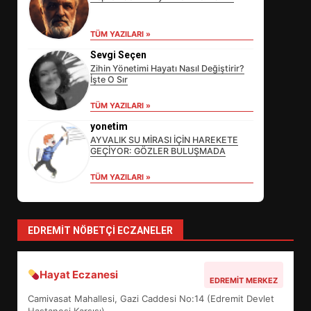
TÜM YAZILARI »
EİB’DE KRİTİK ATAMA:
SÜRDÜRÜLEBİLİRLİKTE NE
Sevgi Seçen
DEĞİŞECEK?
Zihin Yönetimi Hayatı Nasıl Değiştirir?
3
İşte O Sır
TÜM YAZILARI »
yonetim
EDREMİT’İN GURURU TÜRKİYE
AYVALIK SU MİRASI İÇİN HAREKETE
FİNALİNDE NE BAŞARDI?
GEÇİYOR: GÖZLER BULUŞMADA
4
TÜM YAZILARI »
BALIKESİR MÜZELERİNDE SÜRE
EDREMIT NÖBETÇI ECZANELER
UZATILDI: NE DEĞİŞTİ?
5
Hayat Eczanesi
EDREMIT MERKEZ
Camivasat Mahallesi, Gazi Caddesi No:14 (Edremit Devlet
BURHANİYE SATRANÇ
Hastanesi Karşısı)