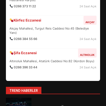
TURNUVASI KAYITLARI NEYİ
DEĞİŞTİRİYOR?
0266 373 11 22
24 Saat Açık
6
Körfez Eczanesi
AKÇAY
BURHANİYE BELEDİYESPOR’DA
Akçay Mahallesi, Turgut Reis Caddesi No:45 (Belediye
YENİ YÖNETİM NASIL
Yanı)
ŞEKİLLENDİ?
0266 384 55 66
7
24 Saat Açık
Şifa Eczanesi
ALTINOLUK
AYVALIK SU MİRASI İÇİN
HAREKETE GEÇİYOR: GÖZLER
Altınoluk Mahallesi, Atatürk Caddesi No:82 (Kordon Boyu)
BULUŞMADA
0266 396 33 44
24 Saat Açık
1
ESA 2026’DA TÜRK BAHARATI
TREND HABERLER
NEYİ TEMSİL ETTİ?
2