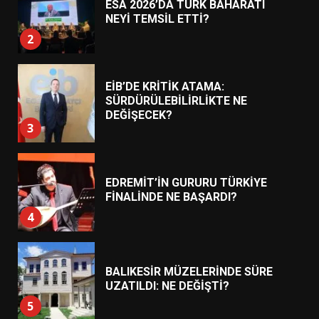
EİB’DE KRİTİK ATAMA:
SÜRDÜRÜLEBİLİRLİKTE NE
DEĞİŞECEK?
3
EDREMİT’İN GURURU TÜRKİYE
FİNALİNDE NE BAŞARDI?
4
BALIKESİR MÜZELERİNDE SÜRE
UZATILDI: NE DEĞİŞTİ?
5
BURHANİYE SATRANÇ
TURNUVASI KAYITLARI NEYİ