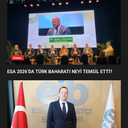
EİB’DE KRİTİK ATAMA:
SÜRDÜRÜLEBİLİRLİKTE NE
DEĞİŞECEK?
3
EDREMİT’İN GURURU TÜRKİYE
FİNALİNDE NE BAŞARDI?
4
Haber
ESA 2026’DA TÜRK BAHARATI NEYİ TEMSİL ETTİ?
BALIKESİR MÜZELERİNDE SÜRE
UZATILDI: NE DEĞİŞTİ?
5
BURHANİYE SATRANÇ
TURNUVASI KAYITLARI NEYİ
DEĞİŞTİRİYOR?
6