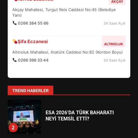
TURNUVASI KAYITLARI NEYİ
AKÇAY
DEĞİŞTİRİYOR?
Akçay Mahallesi, Turgut Reis Caddesi No:45 (Belediye
6
Yanı)
0266 384 55 66
24 Saat Açık
BURHANİYE BELEDİYESPOR’DA
YENİ YÖNETİM NASIL
Şifa Eczanesi
ALTINOLUK
ŞEKİLLENDİ?
7
Altınoluk Mahallesi, Atatürk Caddesi No:82 (Kordon Boyu)
0266 396 33 44
24 Saat Açık
AYVALIK SU MİRASI İÇİN
HAREKETE GEÇİYOR: GÖZLER
BULUŞMADA
1
TREND HABERLER
ESA 2026’DA TÜRK BAHARATI
NEYİ TEMSİL ETTİ?
2