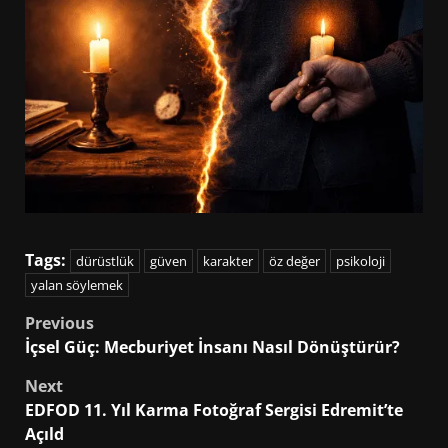
Tags:
dürüstlük
güven
karakter
öz değer
psikoloji
yalan söylemek
Post
Previous
İçsel Güç: Mecburiyet İnsanı Nasıl Dönüştürür?
navigation
Next
EDFOD 11. Yıl Karma Fotoğraf Sergisi Edremit’te
Açıld