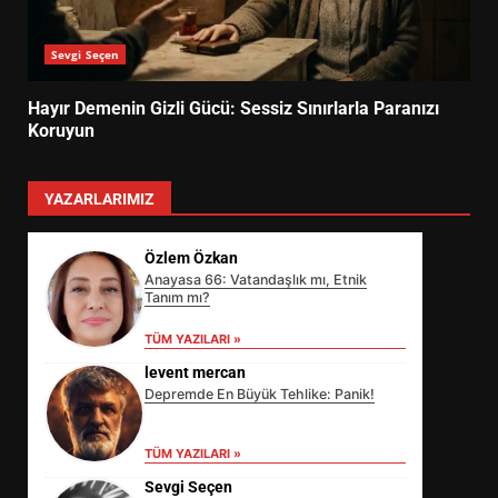
Sevgi Seçen
Hayır Demenin Gizli Gücü: Sessiz Sınırlarla Paranızı
Koruyun
YAZARLARIMIZ
Özlem Özkan
Anayasa 66: Vatandaşlık mı, Etnik
Tanım mı?
TÜM YAZILARI »
levent mercan
Depremde En Büyük Tehlike: Panik!
TÜM YAZILARI »
Sevgi Seçen