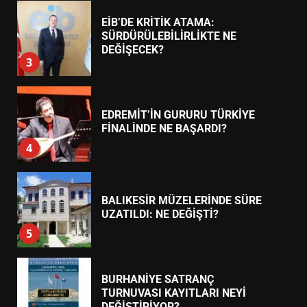
EİB’DE KRİTİK ATAMA:
SÜRDÜRÜLEBİLİRLİKTE NE
DEĞİŞECEK?
3
EDREMİT’İN GURURU TÜRKİYE
FİNALİNDE NE BAŞARDI?
4
BALIKESİR MÜZELERİNDE SÜRE
UZATILDI: NE DEĞİŞTİ?
5
BURHANİYE SATRANÇ
TURNUVASI KAYITLARI NEYİ
DEĞİŞTİRİYOR?