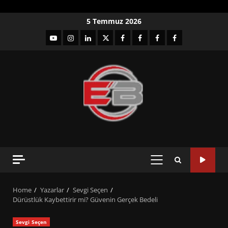
Skip
5 Temmuz 2026
to
YouTube
Instagram
LinkedIn
twitter
facebook-
Facebook-
Facebook-
Facebook-
content
1
2
3
Grup
PRIMARY
MENU
Home
Yazarlar
Sevgi Seçen
Dürüstlük Kaybettirir mi? Güvenin Gerçek Bedeli
Sevgi Seçen