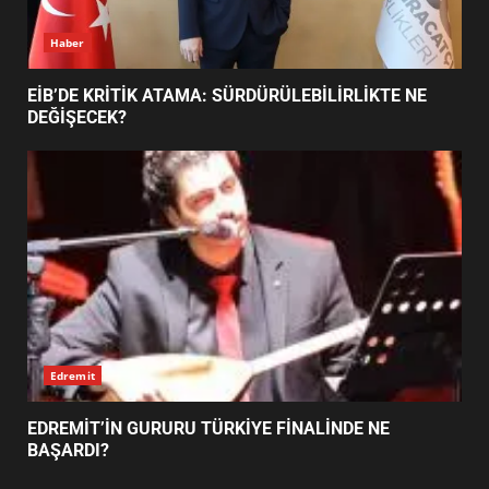
Haber
BURHANİYE BELEDİYESPOR’DA
YENİ YÖNETİM NASIL
EİB’DE KRİTİK ATAMA: SÜRDÜRÜLEBİLİRLİKTE NE
ŞEKİLLENDİ?
DEĞİŞECEK?
7
Edremit
EDREMİT’İN GURURU TÜRKİYE FİNALİNDE NE
BAŞARDI?