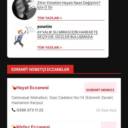
Zihin Yönetimi Hayatı Nasıl Değiştirir?
İşte O Sır
EİB’DE KRİTİK ATAMA:
TÜM YAZILARI »
SÜRDÜRÜLEBİLİRLİKTE NE
DEĞİŞECEK?
yonetim
3
AYVALIK SU MİRASI İÇİN HAREKETE
GEÇİYOR: GÖZLER BULUŞMADA
TÜM YAZILARI »
EDREMİT’İN GURURU TÜRKİYE
FİNALİNDE NE BAŞARDI?
4
EDREMIT NÖBETÇI ECZANELER
Hayat Eczanesi
BALIKESİR MÜZELERİNDE SÜRE
EDREMIT MERKEZ
UZATILDI: NE DEĞİŞTİ?
Camivasat Mahallesi, Gazi Caddesi No:14 (Edremit Devlet
5
Hastanesi Karşısı)
0266 373 11 22
24 Saat Açık
BURHANİYE SATRANÇ
Körfez Eczanesi