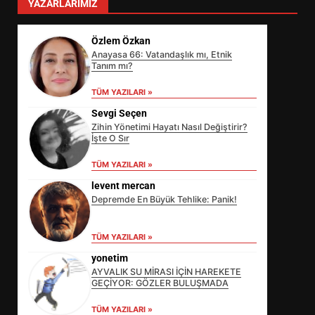
YAZARLARIMIZ
Özlem Özkan
Anayasa 66: Vatandaşlık mı, Etnik
Tanım mı?
TÜM YAZILARI »
Sevgi Seçen
Zihin Yönetimi Hayatı Nasıl Değiştirir?
İşte O Sır
TÜM YAZILARI »
levent mercan
Depremde En Büyük Tehlike: Panik!
EİB’DE KRİTİK ATAMA:
TÜM YAZILARI »
SÜRDÜRÜLEBİLİRLİKTE NE
DEĞİŞECEK?
yonetim
3
AYVALIK SU MİRASI İÇİN HAREKETE
GEÇİYOR: GÖZLER BULUŞMADA
TÜM YAZILARI »