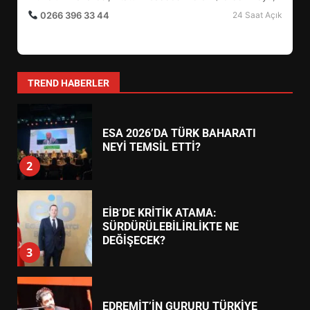
0266 396 33 44
24 Saat Açık
AYVALIK SU MİRASI İÇİN
HAREKETE GEÇİYOR: GÖZLER
BULUŞMADA
1
TREND HABERLER
ESA 2026’DA TÜRK BAHARATI
NEYİ TEMSİL ETTİ?
2
EİB’DE KRİTİK ATAMA:
SÜRDÜRÜLEBİLİRLİKTE NE
DEĞİŞECEK?
3
EDREMİT’İN GURURU TÜRKİYE