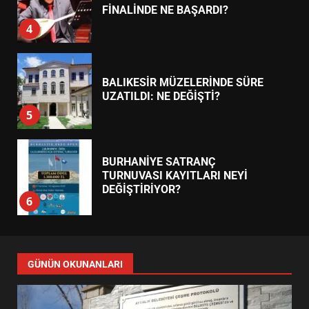
FİNALİNDE NE BAŞARDI?
4
BALIKESİR MÜZELERİNDE SÜRE
UZATILDI: NE DEĞİŞTİ?
5
BURHANİYE SATRANÇ
TURNUVASI KAYITLARI NEYİ
DEĞİŞTİRİYOR?
6
BURHANİYE BELEDİYESPOR’DA
YENİ YÖNETİM NASIL
GÜNÜN OKUNANLARI
ŞEKİLLENDİ?
7