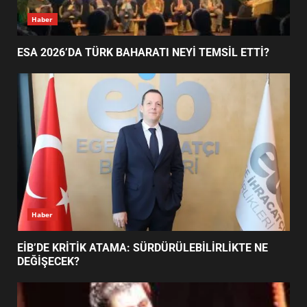
4
Haber
ESA 2026’DA TÜRK BAHARATI NEYİ TEMSİL ETTİ?
BALIKESİR MÜZELERİNDE SÜRE
UZATILDI: NE DEĞİŞTİ?
5
BURHANİYE SATRANÇ
TURNUVASI KAYITLARI NEYİ
DEĞİŞTİRİYOR?
6
Haber
BURHANİYE BELEDİYESPOR’DA
YENİ YÖNETİM NASIL
EİB’DE KRİTİK ATAMA: SÜRDÜRÜLEBİLİRLİKTE NE
ŞEKİLLENDİ?
DEĞİŞECEK?
7