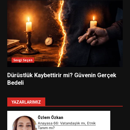
Sevgi Seçen
Dürüstlük Kaybettirir mi? Güvenin Gerçek
Bedeli
YAZARLARIMIZ
Özlem Özkan
Anayasa 66: Vatandaşlık mı, Etnik
Tanım mı?