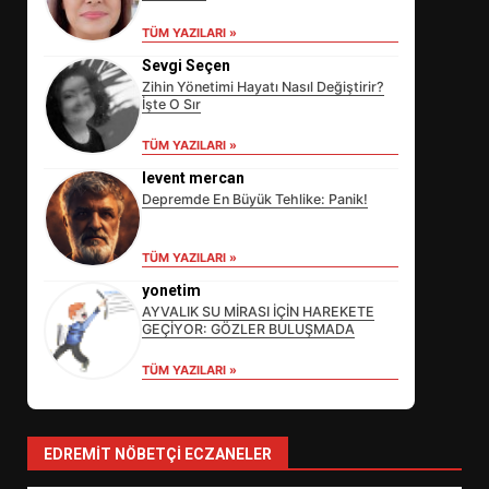
TÜM YAZILARI »
Sevgi Seçen
Zihin Yönetimi Hayatı Nasıl Değiştirir?
İşte O Sır
TÜM YAZILARI »
levent mercan
Depremde En Büyük Tehlike: Panik!
EİB’DE KRİTİK ATAMA:
TÜM YAZILARI »
SÜRDÜRÜLEBİLİRLİKTE NE
DEĞİŞECEK?
yonetim
3
AYVALIK SU MİRASI İÇİN HAREKETE
GEÇİYOR: GÖZLER BULUŞMADA
TÜM YAZILARI »
EDREMİT’İN GURURU TÜRKİYE
FİNALİNDE NE BAŞARDI?
4
EDREMIT NÖBETÇI ECZANELER