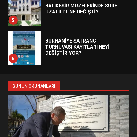
BALIKESİR MÜZELERİNDE SÜRE
UZATILDI: NE DEĞİŞTİ?
5
BURHANİYE SATRANÇ
TURNUVASI KAYITLARI NEYİ
DEĞİŞTİRİYOR?
6
BURHANİYE BELEDİYESPOR’DA
YENİ YÖNETİM NASIL
GÜNÜN OKUNANLARI
ŞEKİLLENDİ?
7
AYVALIK SU MİRASI İÇİN
HAREKETE GEÇİYOR: GÖZLER
BULUŞMADA
1