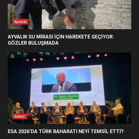
ESA 2026’DA TÜRK BAHARATI
Ayvalık
NEYİ TEMSİL ETTİ?
2
AYVALIK SU MİRASI İÇİN HAREKETE GEÇİYOR:
GÖZLER BULUŞMADA
EİB’DE KRİTİK ATAMA:
SÜRDÜRÜLEBİLİRLİKTE NE
DEĞİŞECEK?
3
EDREMİT’İN GURURU TÜRKİYE
FİNALİNDE NE BAŞARDI?
4
Haber
ESA 2026’DA TÜRK BAHARATI NEYİ TEMSİL ETTİ?
BALIKESİR MÜZELERİNDE SÜRE