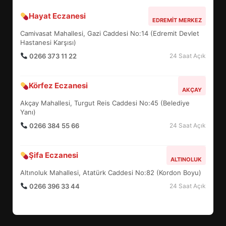
Hayat Eczanesi
BALIKESİR MÜZELERİNDE SÜRE
EDREMIT MERKEZ
UZATILDI: NE DEĞİŞTİ?
Camivasat Mahallesi, Gazi Caddesi No:14 (Edremit Devlet
5
Hastanesi Karşısı)
0266 373 11 22
24 Saat Açık
BURHANİYE SATRANÇ
Körfez Eczanesi
TURNUVASI KAYITLARI NEYİ
AKÇAY
DEĞİŞTİRİYOR?
Akçay Mahallesi, Turgut Reis Caddesi No:45 (Belediye
6
Yanı)
0266 384 55 66
24 Saat Açık
BURHANİYE BELEDİYESPOR’DA
YENİ YÖNETİM NASIL
Şifa Eczanesi
ALTINOLUK
ŞEKİLLENDİ?
7
Altınoluk Mahallesi, Atatürk Caddesi No:82 (Kordon Boyu)
0266 396 33 44
24 Saat Açık
AYVALIK SU MİRASI İÇİN
HAREKETE GEÇİYOR: GÖZLER
BULUŞMADA