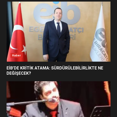
UZATILDI: NE DEĞİŞTİ?
5
BURHANİYE SATRANÇ
TURNUVASI KAYITLARI NEYİ
DEĞİŞTİRİYOR?
6
Haber
BURHANİYE BELEDİYESPOR’DA
YENİ YÖNETİM NASIL
EİB’DE KRİTİK ATAMA: SÜRDÜRÜLEBİLİRLİKTE NE
ŞEKİLLENDİ?
DEĞİŞECEK?
7