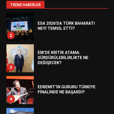
1
TREND HABERLER
ESA 2026’DA TÜRK BAHARATI
NEYİ TEMSİL ETTİ?
2
EİB’DE KRİTİK ATAMA:
SÜRDÜRÜLEBİLİRLİKTE NE
DEĞİŞECEK?
3
EDREMİT’İN GURURU TÜRKİYE
FİNALİNDE NE BAŞARDI?
4