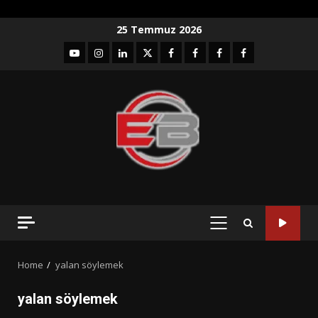
Skip
25 Temmuz 2026
to
YouTube
Instagram
LinkedIn
twitter
facebook-
Facebook-
Facebook-
Facebook-
content
1
2
3
Grup
PRIMARY
MENU
Home
yalan söylemek
yalan söylemek