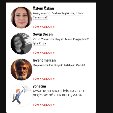
Özlem Özkan
Anayasa 66: Vatandaşlık mı, Etnik
Tanım mı?
TÜM YAZILARI »
Sevgi Seçen
Zihin Yönetimi Hayatı Nasıl Değiştirir?
İşte O Sır
TÜM YAZILARI »
levent mercan
Depremde En Büyük Tehlike: Panik!
EİB’DE KRİTİK ATAMA:
TÜM YAZILARI »
SÜRDÜRÜLEBİLİRLİKTE NE
DEĞİŞECEK?
yonetim
3
AYVALIK SU MİRASI İÇİN HAREKETE
GEÇİYOR: GÖZLER BULUŞMADA
TÜM YAZILARI »
EDREMİT’İN GURURU TÜRKİYE