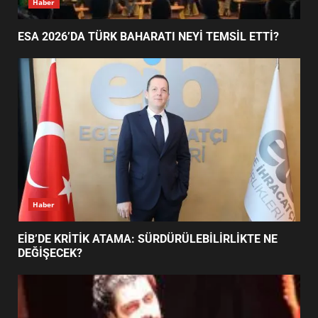
Haber
ESA 2026’DA TÜRK BAHARATI NEYİ TEMSİL ETTİ?
BALIKESİR MÜZELERİNDE SÜRE
UZATILDI: NE DEĞİŞTİ?
5
BURHANİYE SATRANÇ
TURNUVASI KAYITLARI NEYİ
DEĞİŞTİRİYOR?
6
Haber
BURHANİYE BELEDİYESPOR’DA
YENİ YÖNETİM NASIL
EİB’DE KRİTİK ATAMA: SÜRDÜRÜLEBİLİRLİKTE NE
ŞEKİLLENDİ?
DEĞİŞECEK?
7