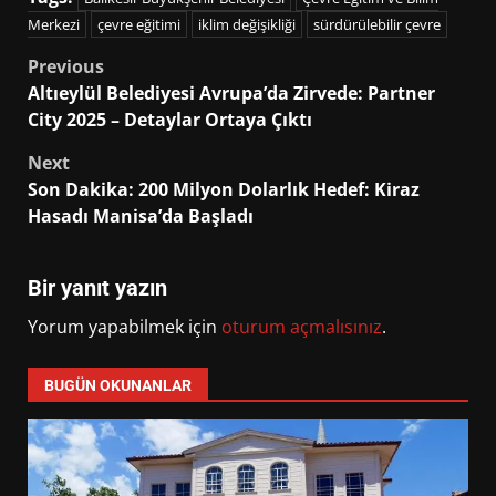
Merkezi
çevre eğitimi
iklim değişikliği
sürdürülebilir çevre
Post
Previous
Altıeylül Belediyesi Avrupa’da Zirvede: Partner
navigation
City 2025 – Detaylar Ortaya Çıktı
Next
Son Dakika: 200 Milyon Dolarlık Hedef: Kiraz
Hasadı Manisa’da Başladı
Bir yanıt yazın
Yorum yapabilmek için
oturum açmalısınız
.
BUGÜN OKUNANLAR