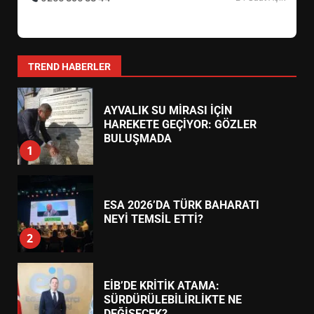
AYVALIK SU MİRASI İÇİN
HAREKETE GEÇİYOR: GÖZLER
BULUŞMADA
1
TREND HABERLER
ESA 2026’DA TÜRK BAHARATI
NEYİ TEMSİL ETTİ?
2
EİB’DE KRİTİK ATAMA:
SÜRDÜRÜLEBİLİRLİKTE NE
DEĞİŞECEK?
3
EDREMİT’İN GURURU TÜRKİYE
FİNALİNDE NE BAŞARDI?