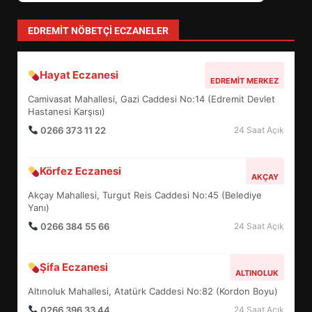
FİNALİNDE NE BAŞARDI?
4
EDREMIT NÖBETÇI ECZANELER
Hayat Eczanesi
BALIKESİR MÜZELERİNDE SÜRE
EDREMIT MERKEZ
UZATILDI: NE DEĞİŞTİ?
Camivasat Mahallesi, Gazi Caddesi No:14 (Edremit Devlet
5
Hastanesi Karşısı)
0266 373 11 22
24 Saat Açık
BURHANİYE SATRANÇ
Körfez Eczanesi
TURNUVASI KAYITLARI NEYİ
AKÇAY
DEĞİŞTİRİYOR?
Akçay Mahallesi, Turgut Reis Caddesi No:45 (Belediye
6
Yanı)
0266 384 55 66
24 Saat Açık
BURHANİYE BELEDİYESPOR’DA
YENİ YÖNETİM NASIL
Şifa Eczanesi
ALTINOLUK
ŞEKİLLENDİ?
7
Altınoluk Mahallesi, Atatürk Caddesi No:82 (Kordon Boyu)
0266 396 33 44
24 Saat Açık