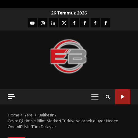
Skip
26 Temmuz 2026
to
YouTube
Instagram
LinkedIn
twitter
facebook-
Facebook-
Facebook-
Facebook-
content
1
2
3
Grup
PRIMARY
MENU
Home
Yerel
Balıkesir
Çevre Eğitim ve Bilim Merkezi Türkiye’ye örnek oluyor Neden
Önemli? İşte Tüm Detaylar