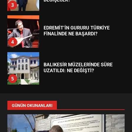
4
BALIKESİR MÜZELERİNDE SÜRE
UZATILDI: NE DEĞİŞTİ?
5
BURHANİYE SATRANÇ
TURNUVASI KAYITLARI NEYİ
DEĞİŞTİRİYOR?
6
BURHANİYE BELEDİYESPOR’DA
YENİ YÖNETİM NASIL
GÜNÜN OKUNANLARI
ŞEKİLLENDİ?
7