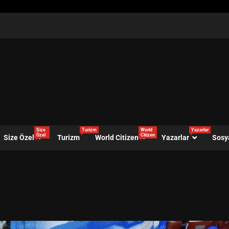
Size
Turizm
World
Yazarlar
Özel
Citizen
Size Özel
Turizm
World Citizen
Yazarlar
Sosy