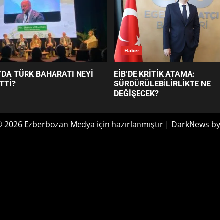
Haber
’DA TÜRK BAHARATI NEYİ
EİB’DE KRİTİK ATAMA:
TTİ?
SÜRDÜRÜLEBİLİRLİKTE NE
DEĞİŞECEK?