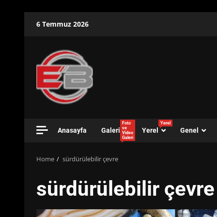
Skip
6 Temmuz 2026
to
content
Foto
Yerel
ve
Anasayfa
Galeri
Yerel
Genel
Video
Galeri
Home
sürdürülebilir çevre
sürdürülebilir çevre