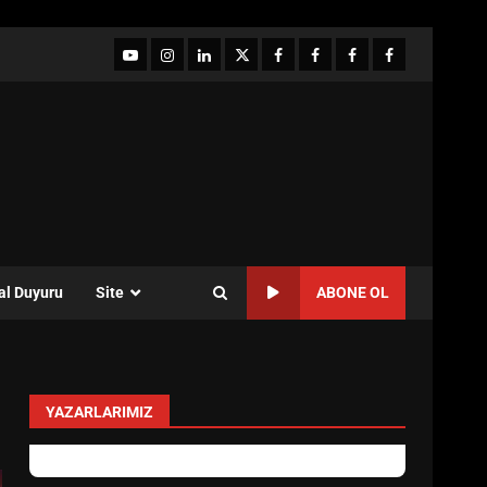
YouTube
Instagram
LinkedIn
twitter
facebook-
Facebook-
Facebook-
Facebook-
1
2
3
Grup
al Duyuru
Site
ABONE OL
YAZARLARIMIZ
levent mercan