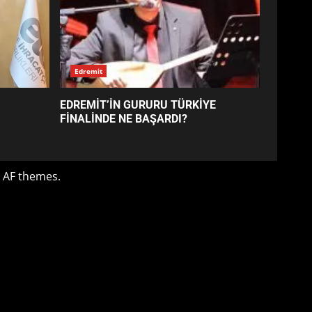
SÜRE UZATILDI: NE DEĞİŞTİ?
5
BURHANİYE SATRANÇ
TURNUVASI KAYITLARI NEYİ
DEĞİŞTİRİYOR?
6
BURHANİYE
BELEDİYESPOR’DA YENİ
YÖNETİM NASIL ŞEKİLLENDİ?
7
Edremit
AYVALIK SU MİRASI İÇİN
EDREMİT’İN GURURU TÜRKİYE
HAREKETE GEÇİYOR: GÖZLER
FİNALİNDE NE BAŞARDI?
BULUŞMADA
1