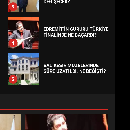
ESA 2026’DA TÜRK BAHARATI
NEYİ TEMSİL ETTİ?
2
EİB’DE KRİTİK ATAMA:
SÜRDÜRÜLEBİLİRLİKTE NE
DEĞİŞECEK?
3
EDREMİT’İN GURURU TÜRKİYE
FİNALİNDE NE BAŞARDI?
4
BALIKESİR MÜZELERİNDE