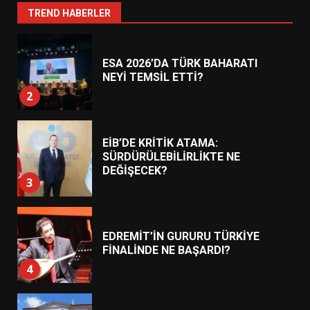
1
TREND HABERLER
ESA 2026’DA TÜRK BAHARATI
NEYİ TEMSİL ETTİ?
2
EİB’DE KRİTİK ATAMA:
SÜRDÜRÜLEBİLİRLİKTE NE
DEĞİŞECEK?
3
EDREMİT’İN GURURU TÜRKİYE
FİNALİNDE NE BAŞARDI?
4