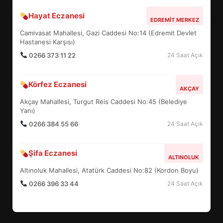
Hayat Eczanesi
BALIKESİR MÜZELERİNDE SÜRE
EDREMIT MERKEZ
UZATILDI: NE DEĞİŞTİ?
Camivasat Mahallesi, Gazi Caddesi No:14 (Edremit Devlet
5
Hastanesi Karşısı)
0266 373 11 22
24 Saat Açık
BURHANİYE SATRANÇ
Körfez Eczanesi
TURNUVASI KAYITLARI NEYİ
AKÇAY
DEĞİŞTİRİYOR?
Akçay Mahallesi, Turgut Reis Caddesi No:45 (Belediye
6
Yanı)
0266 384 55 66
24 Saat Açık
BURHANİYE BELEDİYESPOR’DA
YENİ YÖNETİM NASIL
Şifa Eczanesi
ALTINOLUK
ŞEKİLLENDİ?
7
Altınoluk Mahallesi, Atatürk Caddesi No:82 (Kordon Boyu)
0266 396 33 44
24 Saat Açık
AYVALIK SU MİRASI İÇİN
HAREKETE GEÇİYOR: GÖZLER
BULUŞMADA