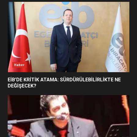
UZATILDI: NE DEĞİŞTİ?
5
BURHANİYE SATRANÇ
TURNUVASI KAYITLARI NEYİ
DEĞİŞTİRİYOR?
6
Haber
BURHANİYE BELEDİYESPOR’DA
YENİ YÖNETİM NASIL
EİB’DE KRİTİK ATAMA: SÜRDÜRÜLEBİLİRLİKTE NE
ŞEKİLLENDİ?
DEĞİŞECEK?
7