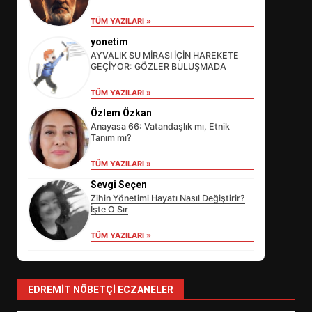
TÜM YAZILARI »
yonetim
AYVALIK SU MİRASI İÇİN HAREKETE
GEÇİYOR: GÖZLER BULUŞMADA
TÜM YAZILARI »
Özlem Özkan
Anayasa 66: Vatandaşlık mı, Etnik
Tanım mı?
EİB’DE KRİTİK ATAMA:
TÜM YAZILARI »
SÜRDÜRÜLEBİLİRLİKTE NE
Sevgi Seçen
DEĞİŞECEK?
3
Zihin Yönetimi Hayatı Nasıl Değiştirir?
İşte O Sır
TÜM YAZILARI »
EDREMİT’İN GURURU TÜRKİYE
FİNALİNDE NE BAŞARDI?
4
EDREMIT NÖBETÇI ECZANELER