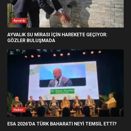
ESA 2026’DA TÜRK BAHARATI
Ayvalık
NEYİ TEMSİL ETTİ?
2
AYVALIK SU MİRASI İÇİN HAREKETE GEÇİYOR:
GÖZLER BULUŞMADA
EİB’DE KRİTİK ATAMA:
SÜRDÜRÜLEBİLİRLİKTE NE
DEĞİŞECEK?
3
EDREMİT’İN GURURU TÜRKİYE
FİNALİNDE NE BAŞARDI?
4
Haber
ESA 2026’DA TÜRK BAHARATI NEYİ TEMSİL ETTİ?
BALIKESİR MÜZELERİNDE SÜRE