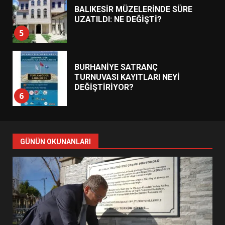
BALIKESİR MÜZELERİNDE SÜRE
UZATILDI: NE DEĞİŞTİ?
5
BURHANİYE SATRANÇ
TURNUVASI KAYITLARI NEYİ
DEĞİŞTİRİYOR?
6
BURHANİYE BELEDİYESPOR’DA
YENİ YÖNETİM NASIL
GÜNÜN OKUNANLARI
ŞEKİLLENDİ?
7
AYVALIK SU MİRASI İÇİN
HAREKETE GEÇİYOR: GÖZLER
BULUŞMADA
1