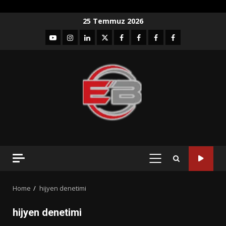
Skip
25 Temmuz 2026
to
YouTube
Instagram
LinkedIn
twitter
facebook-
Facebook-
Facebook-
Facebook-
content
1
2
3
Grup
PRIMARY
MENU
Home
hijyen denetimi
hijyen denetimi