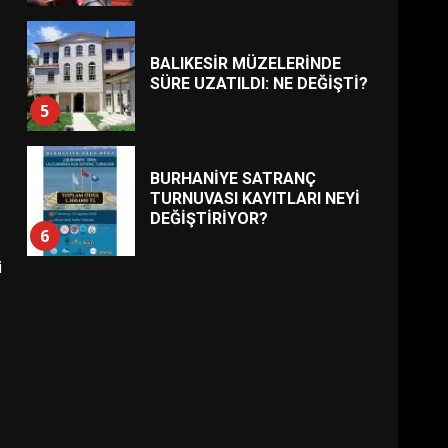
BALIKESİR MÜZELERİNDE
SÜRE UZATILDI: NE DEĞİŞTİ?
5
BURHANİYE SATRANÇ
TURNUVASI KAYITLARI NEYİ
DEĞİŞTİRİYOR?
6
i
BURHANİYE
BELEDİYESPOR’DA YENİ
YÖNETİM NASIL ŞEKİLLENDİ?
7
AYVALIK SU MİRASI İÇİN