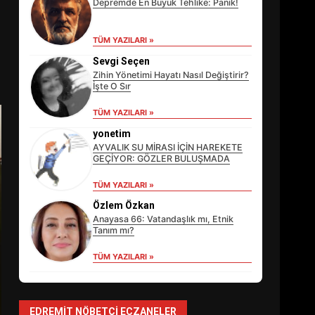
Depremde En Büyük Tehlike: Panik!
TÜM YAZILARI »
Sevgi Seçen
Zihin Yönetimi Hayatı Nasıl Değiştirir?
İşte O Sır
TÜM YAZILARI »
yonetim
AYVALIK SU MİRASI İÇİN HAREKETE
GEÇİYOR: GÖZLER BULUŞMADA
TÜM YAZILARI »
EİB’DE KRİTİK ATAMA:
SÜRDÜRÜLEBİLİRLİKTE NE
Özlem Özkan
DEĞİŞECEK?
Anayasa 66: Vatandaşlık mı, Etnik
3
Tanım mı?
TÜM YAZILARI »
EDREMİT’İN GURURU
TÜRKİYE FİNALİNDE NE
BAŞARDI?
EDREMIT NÖBETÇI ECZANELER