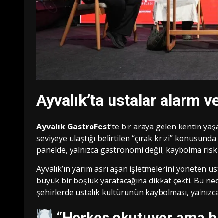
Ayvalık’ta ustalar alarm v
Ayvalık GastroFest
’te bir araya gelen kentin yaşa
seviyeye ulaştığı belirtilen “çırak krizi” konusund
panelde, yalnızca gastronomi değil, kaybolma riski
Ayvalık’ın yarım asrı aşan işletmelerini yöneten 
büyük bir boşluk yaratacağına dikkat çekti. Bu n
şehirlerde ustalık kültürünün kaybolması, yalnızca 
“Herkes okutuyor ama bu