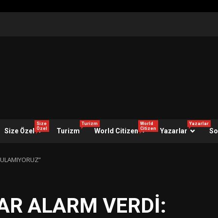
Size
Turizm
World
Yazarlar
Özel
Citizen
Size Özel
Turizm
World Citizen
Yazarlar
So
 BULAMIYORUZ”
AR ALARM VERDİ: