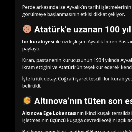
Perde arkasında ise Ayvalık’ın tarihi işletmelerinin 
görülmeye başlanmasının etkisi dikkat çekiyor.
Atatürk’e uzanan 100 yıll
lor kurabiyesi
ile özdeşleşen Ayvalık İmren Pastane
paylaştı.
Kıran, pastanenin kurucusunun 1934 yılında Ayval
ikram ettiğini ve Atatürk’ün teşekkür ederek kendis
İşte kritik detay: Coğrafi işaret tescilli lor kurabiy
belirtildi.
Altınova’nın tüten son e
Altınova Ege Lokantası
nın ikinci kuşak temsilci
işletmesinin üçüncü kuşağa devredileceğini açıklad
Bol kepçe yemekleri, zeytinyağlıları ve günlük de