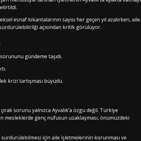
irtildi.
el esnaf lokantalarının sayısı her geçen yıl azalırken, aile
rdürülebilirliği açısından kritik görülüyor.
ı
a sorununu gündeme taşıdı.
tı.
k krizi tartışması büyüdü.
rak sorunu yalnızca Ayvalık’a özgü değil. Türkiye
iren mesleklerde genç nüfusun uzaklaşması, önümüzdeki
ürdürülebilmesi için aile işletmelerinin korunması ve