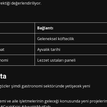
ektiği değerlendiriliyor.
Bağlantı
Geleneksel köftecilik
nat
Ayvalık tarihi
onomi
Lezzet ustaları paneli
ta
 gözler şimdi gastronomi sektöründe yetişecek yeni
mi ve aile işletmelerinin geleceği konusunda yeni projeleri
#ÇırakKrizi #AyvalıkMutfağı