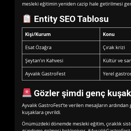
mesleki eğitimin yeniden cazip hale getirilmesi ger
Entity SEO Tablosu
Kişi/Kurum
Konu
Esat Özağra
Çırak krizi
Şeytan’ın Kahvesi
Kültür ve sa
Ayvalık GastroFest
Yerel gastr
Gözler şimdi genç kuşak
Ayvalık GastroFest’te verilen mesajların ardından
kuşaklara çevrildi.
Önümüzdeki dönemde mesleki eğitim, çıraklık siste
gündeme gelmesi bekleniyor. #AyvalıkGastroFest 