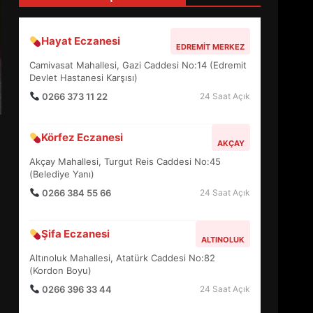
4
Hayat Eczanesi
EDREMIT MERKEZ
BALIKESİR MÜZELERİNDE
Camivasat Mahallesi, Gazi Caddesi No:14 (Edremit
SÜRE UZATILDI: NE DEĞİŞTİ?
Devlet Hastanesi Karşısı)
5
0266 373 11 22
24 Saat Açık
Körfez Eczanesi
BURHANİYE SATRANÇ
AKÇAY
TURNUVASI KAYITLARI NEYİ
Akçay Mahallesi, Turgut Reis Caddesi No:45
DEĞİŞTİRİYOR?
(Belediye Yanı)
6
0266 384 55 66
24 Saat Açık
BURHANİYE
Şifa Eczanesi
BELEDİYESPOR’DA YENİ
ALTINOLUK
YÖNETİM NASIL ŞEKİLLENDİ?
Altınoluk Mahallesi, Atatürk Caddesi No:82
7
(Kordon Boyu)
0266 396 33 44
24 Saat Açık