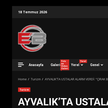
Skip
18 Temmuz 2026
to
content
Foto
Yerel
ve
Anasayfa
Galeri
Yerel
Genel
Video
Galeri
Home
Turizm
AYVALIK’TA USTALAR ALARM VERDİ: “ÇIRAK
Turizm
AYVALIK’TA USTAL