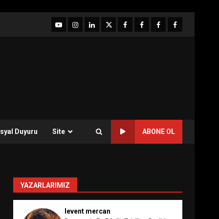
YouTube
Instagram
LinkedIn
twitter
facebook-
Facebook-
Facebook-
Facebook-
1
2
3
Grup
syal Duyuru
Site
ABONE OL
YAZARLARIMIZ
levent mercan