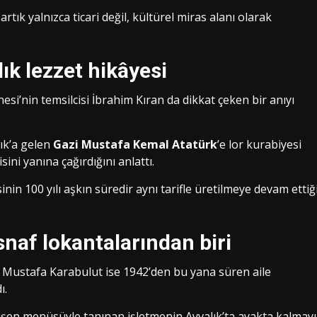
artık yalnızca ticari değil, kültürel miras alanı olarak
ık lezzet hikâyesi
si’nin temsilcisi İbrahim Kıran da dikkat çeken bir anıyı
ık’a gelen
Gazi Mustafa Kemal Atatürk
’e lor kurabiyesi
ini yanına çağırdığını anlattı.
esinin 100 yılı aşkın süredir aynı tarifle üretilmeye devam ettiğ
snaf lokantalarından biri
si Mustafa Karabulut ise 1942’den bu yana süren aile
ı.
ğişen menüsüyle tanınan işletmenin Ayvalık’ta ayakta kalmayı