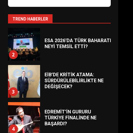
AYVALIK SU MİRASI İÇİN
HAREKETE GEÇİYOR: GÖZLER
BULUŞMADA
1
TREND HABERLER
ESA 2026’DA TÜRK BAHARATI
NEYİ TEMSİL ETTİ?
2
EİB’DE KRİTİK ATAMA:
SÜRDÜRÜLEBİLİRLİKTE NE
DEĞİŞECEK?
3
EDREMİT’İN GURURU
TÜRKİYE FİNALİNDE NE
BAŞARDI?
4