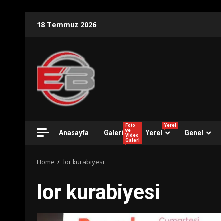
Skip
18 Temmuz 2026
to
content
Foto
Yerel
ve
Anasayfa
Galeri
Yerel
Genel
Video
Galeri
Home
lor kurabiyesi
lor kurabiyesi