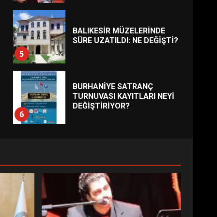
BALIKESİR MÜZELERİNDE
SÜRE UZATILDI: NE DEĞİŞTİ?
5
BURHANİYE SATRANÇ
TURNUVASI KAYITLARI NEYİ
DEĞİŞTİRİYOR?
6
BURHANİYE
BELEDİYESPOR’DA YENİ
YÖNETİM NASIL ŞEKİLLENDİ?
7
AYVALIK SU MİRASI İÇİN