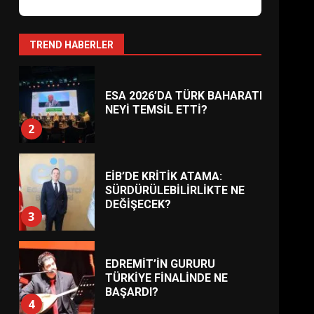
AYVALIK SU MİRASI İÇİN
HAREKETE GEÇİYOR: GÖZLER
BULUŞMADA
1
TREND HABERLER
ESA 2026’DA TÜRK BAHARATI
NEYİ TEMSİL ETTİ?
2
EİB’DE KRİTİK ATAMA:
SÜRDÜRÜLEBİLİRLİKTE NE
DEĞİŞECEK?
3
EDREMİT’İN GURURU
TÜRKİYE FİNALİNDE NE
BAŞARDI?
4