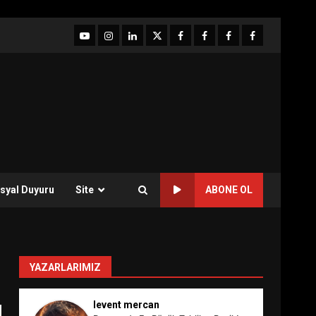
YouTube
Instagram
LinkedIn
twitter
facebook-
Facebook-
Facebook-
Facebook-
1
2
3
Grup
syal Duyuru
Site
ABONE OL
YAZARLARIMIZ
levent mercan