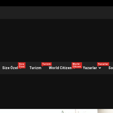
Size
Turizm
World
Yazarlar
Özel
Citizen
Size Özel
Turizm
World Citizen
Yazarlar
So