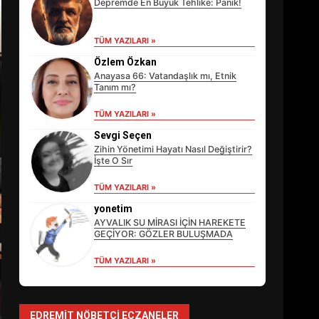
Depremde En Büyük Tehlike: Panik!
TÜM YAZILARI »
Özlem Özkan
Anayasa 66: Vatandaşlık mı, Etnik
Tanım mı?
TÜM YAZILARI »
Sevgi Seçen
Zihin Yönetimi Hayatı Nasıl Değiştirir?
İşte O Sır
TÜM YAZILARI »
EİB’DE KRİTİK ATAMA:
SÜRDÜRÜLEBİLİRLİKTE NE
yonetim
DEĞİŞECEK?
AYVALIK SU MİRASI İÇİN HAREKETE
3
GEÇİYOR: GÖZLER BULUŞMADA
TÜM YAZILARI »
EDREMİT’İN GURURU
TÜRKİYE FİNALİNDE NE
BAŞARDI?
EDREMIT NÖBETÇI ECZANELER