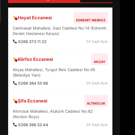
4
Hayat Eczanesi
EDREMIT MERKEZ
BALIKESİR MÜZELERİNDE
Camivasat Mahallesi, Gazi Caddesi No:14 (Edremit
SÜRE UZATILDI: NE DEĞİŞTİ?
Devlet Hastanesi Karşısı)
5
0266 373 11 22
24 Saat Açık
Körfez Eczanesi
BURHANİYE SATRANÇ
AKÇAY
TURNUVASI KAYITLARI NEYİ
Akçay Mahallesi, Turgut Reis Caddesi No:45
DEĞİŞTİRİYOR?
(Belediye Yanı)
6
0266 384 55 66
24 Saat Açık
BURHANİYE
Şifa Eczanesi
BELEDİYESPOR’DA YENİ
ALTINOLUK
YÖNETİM NASIL ŞEKİLLENDİ?
Altınoluk Mahallesi, Atatürk Caddesi No:82
7
(Kordon Boyu)
0266 396 33 44
24 Saat Açık