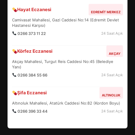
Hayat Eczanesi
EMİRHAN BOZ MİLLİ TAKIMDA!
EDREMIT MERKEZ
HAYALİ GERÇEK OLDU
Camivasat Mahallesi, Gazi Caddesi No:14 (Edremit Devlet
5
Hastanesi Karşısı)
0266 373 11 22
24 Saat Açık
EDREMİT’TE 19 MAYIS COŞKUSU
Körfez Eczanesi
AKÇAY
MEYDANLARA TAŞTI
Akçay Mahallesi, Turgut Reis Caddesi No:45 (Belediye
6
Yanı)
0266 384 55 66
24 Saat Açık
EDREMİT BELEDİYESİ BAYRAM
SEFERBERLİĞİ: TÜM İLÇE
Şifa Eczanesi
ALTINOLUK
HAZIRLANIYOR
7
Altınoluk Mahallesi, Atatürk Caddesi No:82 (Kordon Boyu)
0266 396 33 44
24 Saat Açık
TÜRK MOBİLYA İHRACATI HD
EXPO 2026’DA YÜKSELDİ