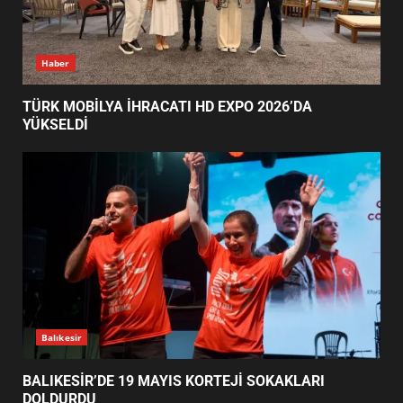
BALIKESİR’DE 19 MAYIS KORTEJİ
Haber
SOKAKLARI DOLDURDU
2
TÜRK MOBİLYA İHRACATI HD EXPO 2026’DA
YÜKSELDİ
SİBER VATAN’DA NEFES KESEN
YARI FİNAL! 24 GENÇ YARIŞTI
3
ALTIEYLÜL’DE 19 MAYIS ŞÖLENİ
SOKAKLARA TAŞTI
4
Balıkesir
BALIKESİR’DE 19 MAYIS KORTEJİ SOKAKLARI
DOLDURDU
EMİRHAN BOZ MİLLİ TAKIMDA!