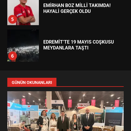
EMİRHAN BOZ MİLLİ TAKIMDA!
HAYALİ GERÇEK OLDU
5
EDREMİT’TE 19 MAYIS COŞKUSU
MEYDANLARA TAŞTI
6
EDREMİT BELEDİYESİ BAYRAM
SEFERBERLİĞİ: TÜM İLÇE
GÜNÜN OKUNANLARI
HAZIRLANIYOR
7
TÜRK MOBİLYA İHRACATI HD
EXPO 2026’DA YÜKSELDİ
1