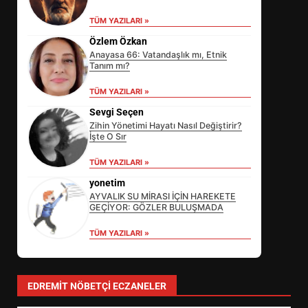
TÜM YAZILARI »
Özlem Özkan
Anayasa 66: Vatandaşlık mı, Etnik
Tanım mı?
TÜM YAZILARI »
Sevgi Seçen
Zihin Yönetimi Hayatı Nasıl Değiştirir?
İşte O Sır
SİBER VATAN’DA NEFES KESEN
TÜM YAZILARI »
YARI FİNAL! 24 GENÇ YARIŞTI
yonetim
3
AYVALIK SU MİRASI İÇİN HAREKETE
GEÇİYOR: GÖZLER BULUŞMADA
TÜM YAZILARI »
ALTIEYLÜL’DE 19 MAYIS ŞÖLENİ
SOKAKLARA TAŞTI
4
EDREMIT NÖBETÇI ECZANELER