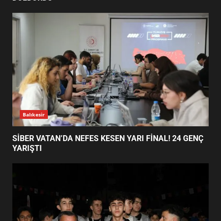
HAYALİ GERÇEK OLDU
5
EDREMİT’TE 19 MAYIS COŞKUSU
MEYDANLARA TAŞTI
6
Balıkesir
EDREMİT BELEDİYESİ BAYRAM
SEFERBERLİĞİ: TÜM İLÇE
HAZIRLANIYOR
SİBER VATAN’DA NEFES KESEN YARI FİNAL! 24 GENÇ
7
YARIŞTI