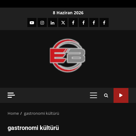
Skip
8 Haziran 2026
to
YouTube
Instagram
LinkedIn
twitter
facebook-
Facebook-
Facebook-
Facebook-
content
1
2
3
Grup
PRIMARY
MENU
Home
gastronomi kültürü
gastronomi kültürü