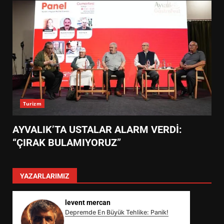
Turizm
AYVALIK’TA USTALAR ALARM VERDİ:
“ÇIRAK BULAMIYORUZ”
YAZARLARIMIZ
levent mercan
Depremde En Büyük Tehlike: Panik!