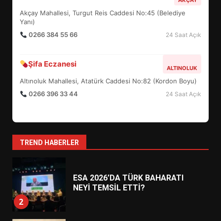
6
Akçay Mahallesi, Turgut Reis Caddesi No:45 (Belediye
Yanı)
0266 384 55 66
24 Saat Açık
BURHANİYE BELEDİYESPOR’DA
YENİ YÖNETİM NASIL
ŞEKİLLENDİ?
Şifa Eczanesi
7
ALTINOLUK
Altınoluk Mahallesi, Atatürk Caddesi No:82 (Kordon Boyu)
0266 396 33 44
24 Saat Açık
AYVALIK SU MİRASI İÇİN
HAREKETE GEÇİYOR: GÖZLER
BULUŞMADA
1
TREND HABERLER
ESA 2026’DA TÜRK BAHARATI
NEYİ TEMSİL ETTİ?
2