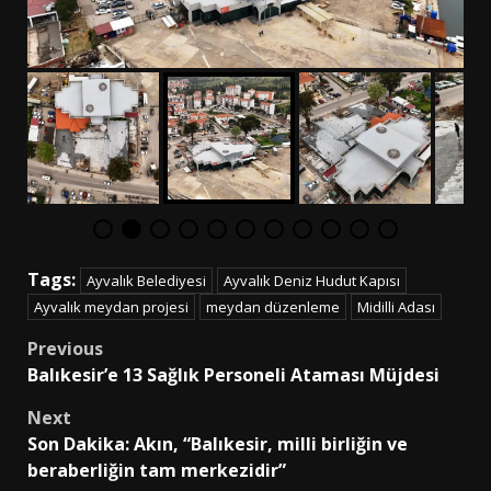
Tags:
Ayvalık Belediyesi
Ayvalık Deniz Hudut Kapısı
Ayvalık meydan projesi
meydan düzenleme
Midilli Adası
Post
Previous
Balıkesir’e 13 Sağlık Personeli Ataması Müjdesi
navigation
Next
Son Dakika: Akın, “Balıkesir, milli birliğin ve
beraberliğin tam merkezidir”