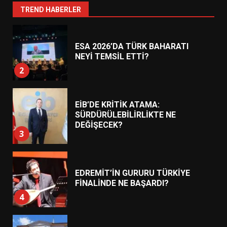
1
TREND HABERLER
ESA 2026’DA TÜRK BAHARATI
NEYİ TEMSİL ETTİ?
2
EİB’DE KRİTİK ATAMA:
SÜRDÜRÜLEBİLİRLİKTE NE
DEĞİŞECEK?
3
EDREMİT’İN GURURU TÜRKİYE
FİNALİNDE NE BAŞARDI?
4