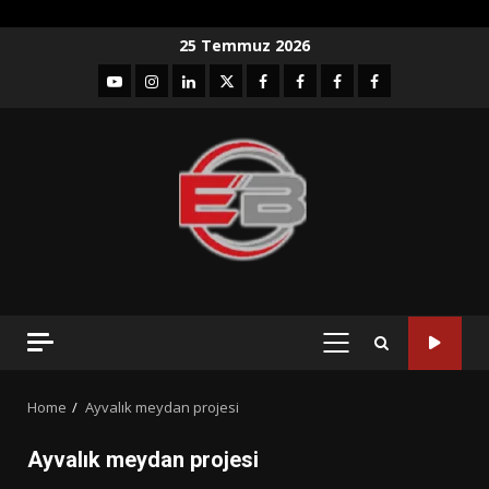
Skip
25 Temmuz 2026
to
YouTube
Instagram
LinkedIn
twitter
facebook-
Facebook-
Facebook-
Facebook-
content
1
2
3
Grup
PRIMARY
MENU
Home
Ayvalık meydan projesi
Ayvalık meydan projesi