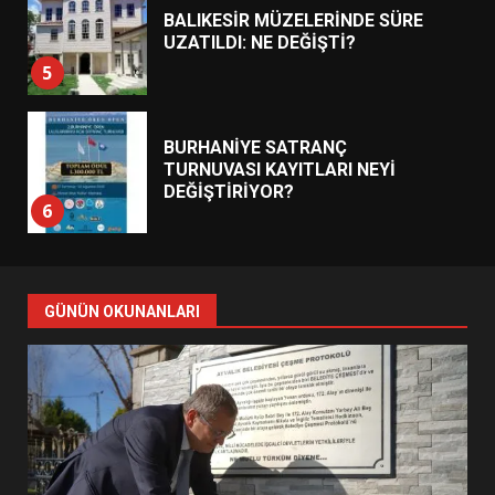
BALIKESİR MÜZELERİNDE SÜRE
UZATILDI: NE DEĞİŞTİ?
5
BURHANİYE SATRANÇ
TURNUVASI KAYITLARI NEYİ
DEĞİŞTİRİYOR?
6
BURHANİYE BELEDİYESPOR’DA
YENİ YÖNETİM NASIL
GÜNÜN OKUNANLARI
ŞEKİLLENDİ?
7
AYVALIK SU MİRASI İÇİN
HAREKETE GEÇİYOR: GÖZLER
BULUŞMADA
1