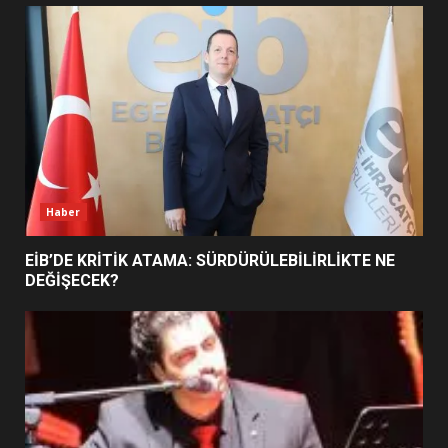
UZATILDI: NE DEĞİŞTİ?
5
BURHANİYE SATRANÇ
TURNUVASI KAYITLARI NEYİ
DEĞİŞTİRİYOR?
6
Haber
BURHANİYE BELEDİYESPOR’DA
YENİ YÖNETİM NASIL
EİB’DE KRİTİK ATAMA: SÜRDÜRÜLEBİLİRLİKTE NE
ŞEKİLLENDİ?
DEĞİŞECEK?
7