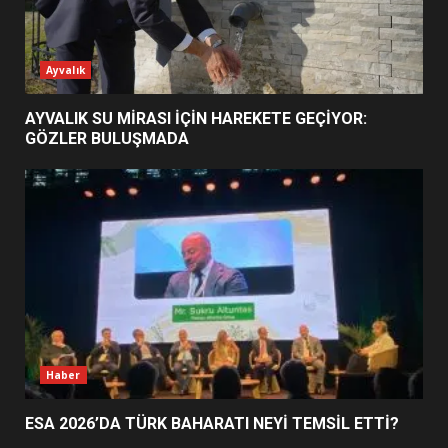
ESA 2026’DA TÜRK BAHARATI
Ayvalık
NEYİ TEMSİL ETTİ?
2
AYVALIK SU MİRASI İÇİN HAREKETE GEÇİYOR:
GÖZLER BULUŞMADA
EİB’DE KRİTİK ATAMA:
SÜRDÜRÜLEBİLİRLİKTE NE
DEĞİŞECEK?
3
EDREMİT’İN GURURU TÜRKİYE
FİNALİNDE NE BAŞARDI?
4
Haber
ESA 2026’DA TÜRK BAHARATI NEYİ TEMSİL ETTİ?
BALIKESİR MÜZELERİNDE SÜRE