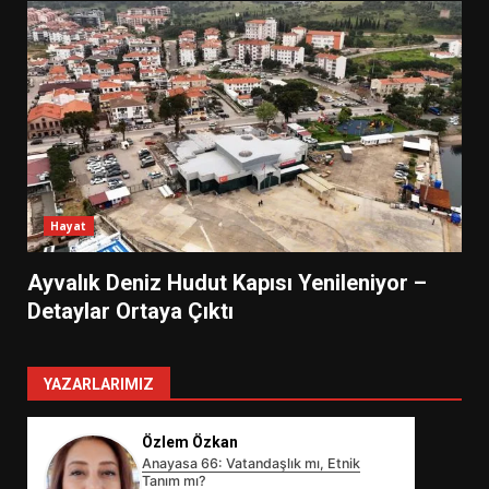
Hayat
Ayvalık Deniz Hudut Kapısı Yenileniyor –
Detaylar Ortaya Çıktı
YAZARLARIMIZ
Özlem Özkan
Anayasa 66: Vatandaşlık mı, Etnik
Tanım mı?