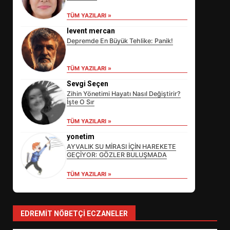
TÜM YAZILARI »
levent mercan
Depremde En Büyük Tehlike: Panik!
TÜM YAZILARI »
Sevgi Seçen
Zihin Yönetimi Hayatı Nasıl Değiştirir?
İşte O Sır
EİB’DE KRİTİK ATAMA:
TÜM YAZILARI »
SÜRDÜRÜLEBİLİRLİKTE NE
DEĞİŞECEK?
yonetim
3
AYVALIK SU MİRASI İÇİN HAREKETE
GEÇİYOR: GÖZLER BULUŞMADA
TÜM YAZILARI »
EDREMİT’İN GURURU TÜRKİYE
FİNALİNDE NE BAŞARDI?
4
EDREMIT NÖBETÇI ECZANELER