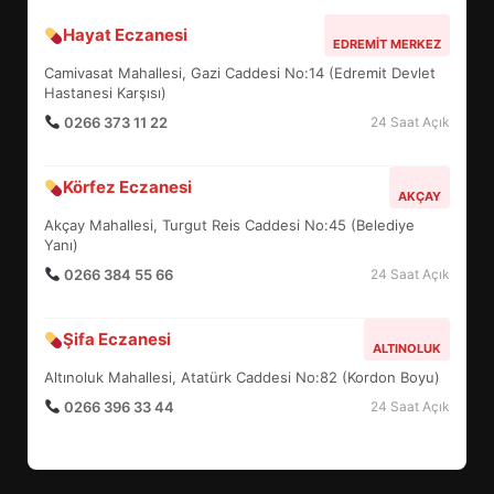
Hayat Eczanesi
BALIKESİR MÜZELERİNDE SÜRE
EDREMIT MERKEZ
UZATILDI: NE DEĞİŞTİ?
Camivasat Mahallesi, Gazi Caddesi No:14 (Edremit Devlet
5
Hastanesi Karşısı)
0266 373 11 22
24 Saat Açık
BURHANİYE SATRANÇ
Körfez Eczanesi
TURNUVASI KAYITLARI NEYİ
AKÇAY
DEĞİŞTİRİYOR?
Akçay Mahallesi, Turgut Reis Caddesi No:45 (Belediye
6
Yanı)
0266 384 55 66
24 Saat Açık
BURHANİYE BELEDİYESPOR’DA
YENİ YÖNETİM NASIL
Şifa Eczanesi
ALTINOLUK
ŞEKİLLENDİ?
7
Altınoluk Mahallesi, Atatürk Caddesi No:82 (Kordon Boyu)
0266 396 33 44
24 Saat Açık
AYVALIK SU MİRASI İÇİN
HAREKETE GEÇİYOR: GÖZLER
BULUŞMADA