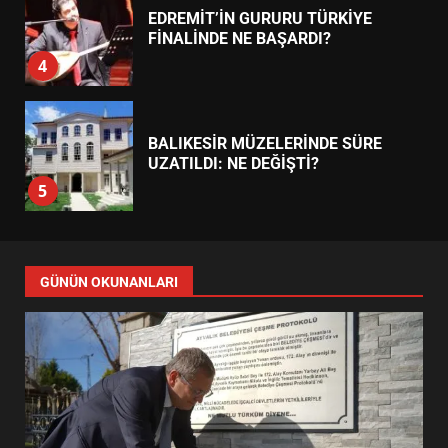
EDREMİT’İN GURURU TÜRKİYE
FİNALİNDE NE BAŞARDI?
4
BALIKESİR MÜZELERİNDE SÜRE
UZATILDI: NE DEĞİŞTİ?
5
BURHANİYE SATRANÇ
TURNUVASI KAYITLARI NEYİ
GÜNÜN OKUNANLARI
DEĞİŞTİRİYOR?
6
BURHANİYE BELEDİYESPOR’DA
YENİ YÖNETİM NASIL
ŞEKİLLENDİ?
7