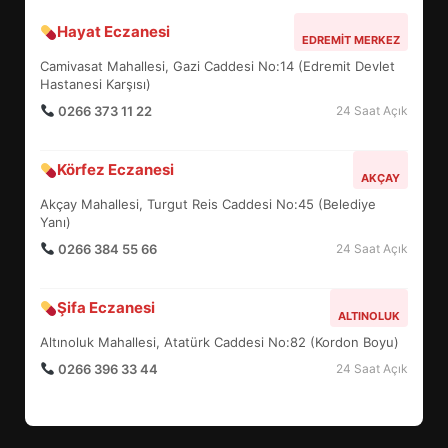
Hayat Eczanesi
EDREMİT’İN GURURU TÜRKİYE
EDREMIT MERKEZ
FİNALİNDE NE BAŞARDI?
Camivasat Mahallesi, Gazi Caddesi No:14 (Edremit Devlet
4
Hastanesi Karşısı)
0266 373 11 22
24 Saat Açık
BALIKESİR MÜZELERİNDE SÜRE
Körfez Eczanesi
AKÇAY
UZATILDI: NE DEĞİŞTİ?
Akçay Mahallesi, Turgut Reis Caddesi No:45 (Belediye
5
Yanı)
0266 384 55 66
24 Saat Açık
BURHANİYE SATRANÇ
TURNUVASI KAYITLARI NEYİ
Şifa Eczanesi
ALTINOLUK
DEĞİŞTİRİYOR?
6
Altınoluk Mahallesi, Atatürk Caddesi No:82 (Kordon Boyu)
0266 396 33 44
24 Saat Açık
BURHANİYE BELEDİYESPOR’DA
YENİ YÖNETİM NASIL
ŞEKİLLENDİ?