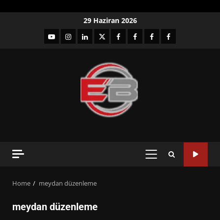
Skip
29 Haziran 2026
to
YouTube
Instagram
LinkedIn
twitter
facebook-
Facebook-
Facebook-
Facebook-
content
1
2
3
Grup
PRIMARY
MENU
Home
meydan düzenleme
meydan düzenleme