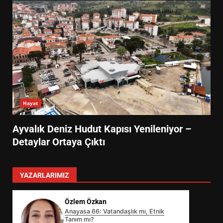
Hayat
Ayvalık Deniz Hudut Kapısı Yenileniyor –
Detaylar Ortaya Çıktı
YAZARLARIMIZ
Özlem Özkan
Anayasa 66: Vatandaşlık mı, Etnik
Tanım mı?