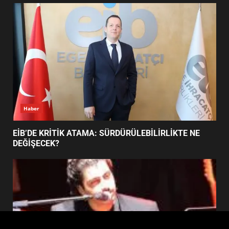
FİNALİNDE NE BAŞARDI?
4
BALIKESİR MÜZELERİNDE SÜRE
UZATILDI: NE DEĞİŞTİ?
5
Haber
BURHANİYE SATRANÇ
TURNUVASI KAYITLARI NEYİ
EİB’DE KRİTİK ATAMA: SÜRDÜRÜLEBİLİRLİKTE NE
DEĞİŞTİRİYOR?
DEĞİŞECEK?
6
BURHANİYE BELEDİYESPOR’DA
YENİ YÖNETİM NASIL
ŞEKİLLENDİ?
7