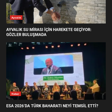
AYVALIK SU MİRASI İÇİN
Ayvalık
HAREKETE GEÇİYOR: GÖZLER
BULUŞMADA
1
AYVALIK SU MİRASI İÇİN HAREKETE GEÇİYOR:
GÖZLER BULUŞMADA
ESA 2026’DA TÜRK BAHARATI
NEYİ TEMSİL ETTİ?
2
EİB’DE KRİTİK ATAMA:
SÜRDÜRÜLEBİLİRLİKTE NE
DEĞİŞECEK?
3
Haber
ESA 2026’DA TÜRK BAHARATI NEYİ TEMSİL ETTİ?
EDREMİT’İN GURURU TÜRKİYE