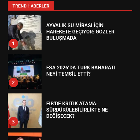
7
TREND HABERLER
AYVALIK SU MİRASI İÇİN
HAREKETE GEÇİYOR: GÖZLER
BULUŞMADA
1
ESA 2026’DA TÜRK BAHARATI
NEYİ TEMSİL ETTİ?
2
EİB’DE KRİTİK ATAMA:
SÜRDÜRÜLEBİLİRLİKTE NE
DEĞİŞECEK?
3