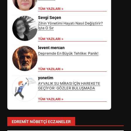
TÜM YAZILARI »
Sevgi Seçen
Zihin Yönetimi Hayatı Nasıl Değiştirir?
İşte O Sır
TÜM YAZILARI »
levent mercan
Depremde En Büyük Tehlike: Panik!
TÜM YAZILARI »
yonetim
AYVALIK SU MİRASI İÇİN HAREKETE
GEÇİYOR: GÖZLER BULUŞMADA
TÜM YAZILARI »
EİB’DE KRİTİK ATAMA:
SÜRDÜRÜLEBİLİRLİKTE NE
DEĞİŞECEK?
3
EDREMIT NÖBETÇI ECZANELER