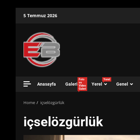
Skip
5 Temmuz 2026
to
content
Foto
Yerel
ve
Anasayfa
Galeri
Yerel
Genel
Video
Galeri
Home
içselözgürlük
içselözgürlük