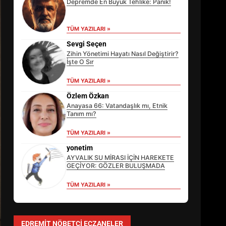
Depremde En Büyük Tehlike: Panik!
TÜM YAZILARI »
Sevgi Seçen
Zihin Yönetimi Hayatı Nasıl Değiştirir?
İşte O Sır
TÜM YAZILARI »
Özlem Özkan
Anayasa 66: Vatandaşlık mı, Etnik
Tanım mı?
TÜM YAZILARI »
EİB’DE KRİTİK ATAMA:
SÜRDÜRÜLEBİLİRLİKTE NE
yonetim
DEĞİŞECEK?
AYVALIK SU MİRASI İÇİN HAREKETE
3
GEÇİYOR: GÖZLER BULUŞMADA
TÜM YAZILARI »
EDREMİT’İN GURURU TÜRKİYE
FİNALİNDE NE BAŞARDI?
EDREMIT NÖBETÇI ECZANELER