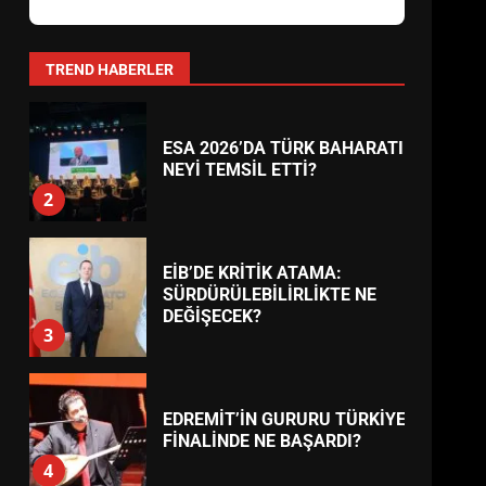
AYVALIK SU MİRASI İÇİN
HAREKETE GEÇİYOR: GÖZLER
BULUŞMADA
1
TREND HABERLER
ESA 2026’DA TÜRK BAHARATI
NEYİ TEMSİL ETTİ?
2
EİB’DE KRİTİK ATAMA:
SÜRDÜRÜLEBİLİRLİKTE NE
DEĞİŞECEK?
3
EDREMİT’İN GURURU TÜRKİYE
FİNALİNDE NE BAŞARDI?
4