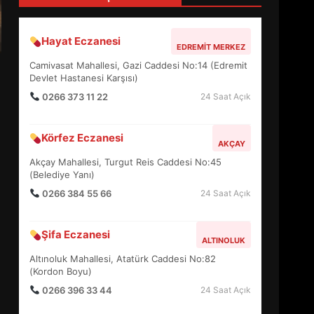
4
Hayat Eczanesi
EDREMIT MERKEZ
BALIKESİR MÜZELERİNDE
Camivasat Mahallesi, Gazi Caddesi No:14 (Edremit
SÜRE UZATILDI: NE DEĞİŞTİ?
Devlet Hastanesi Karşısı)
5
0266 373 11 22
24 Saat Açık
Körfez Eczanesi
BURHANİYE SATRANÇ
AKÇAY
TURNUVASI KAYITLARI NEYİ
Akçay Mahallesi, Turgut Reis Caddesi No:45
DEĞİŞTİRİYOR?
(Belediye Yanı)
6
0266 384 55 66
24 Saat Açık
BURHANİYE
Şifa Eczanesi
BELEDİYESPOR’DA YENİ
ALTINOLUK
YÖNETİM NASIL ŞEKİLLENDİ?
Altınoluk Mahallesi, Atatürk Caddesi No:82
7
(Kordon Boyu)
0266 396 33 44
24 Saat Açık