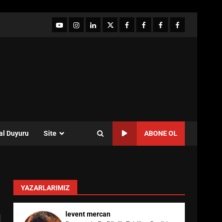
YouTube
Instagram
LinkedIn
twitter
facebook-
Facebook-
Facebook-
Facebook-
1
2
3
Grup
al Duyuru
Site
ABONE OL
YAZARLARIMIZ
levent mercan