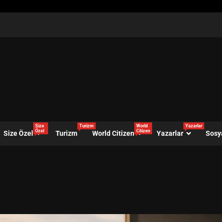
Size
Turizm
World
Yazarlar
Özel
Citizen
Size Özel
Turizm
World Citizen
Yazarlar
Sosy