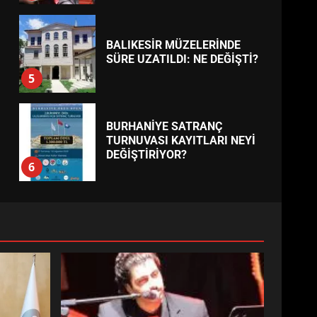
BALIKESİR MÜZELERİNDE
SÜRE UZATILDI: NE DEĞİŞTİ?
5
BURHANİYE SATRANÇ
TURNUVASI KAYITLARI NEYİ
DEĞİŞTİRİYOR?
6
BURHANİYE
BELEDİYESPOR’DA YENİ
YÖNETİM NASIL ŞEKİLLENDİ?
7
AYVALIK SU MİRASI İÇİN