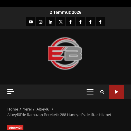
Skip
2 Temmuz 2026
to
YouTube
Instagram
LinkedIn
twitter
facebook-
Facebook-
Facebook-
Facebook-
content
1
2
3
Grup
PRIMARY
MENU
Home
Yerel
Altıeylül
Altıeylül’de Ramazan Bereketi: 288 Haneye Evde İftar Hizmeti
Altıeylül