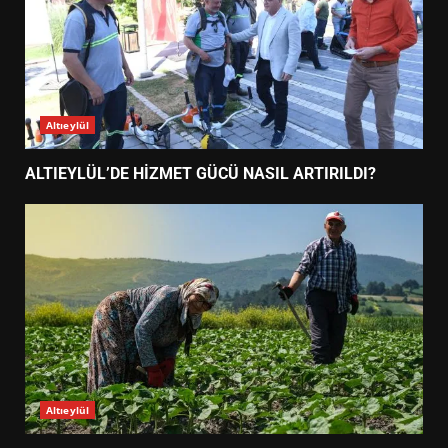
Altıeylül
ALTIEYLÜL’DE HİZMET GÜCÜ NASIL ARTIRILDI?
Altıeylül