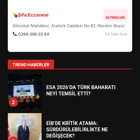
BURHANİYE BELEDİYESPOR’DA
YENİ YÖNETİM NASIL
Şifa Eczanesi
ALTINOLUK
ŞEKİLLENDİ?
7
Altınoluk Mahallesi, Atatürk Caddesi No:82 (Kordon Boyu)
0266 396 33 44
24 Saat Açık
AYVALIK SU MİRASI İÇİN
HAREKETE GEÇİYOR: GÖZLER
BULUŞMADA
1
TREND HABERLER
ESA 2026’DA TÜRK BAHARATI
NEYİ TEMSİL ETTİ?
2
EİB’DE KRİTİK ATAMA:
SÜRDÜRÜLEBİLİRLİKTE NE
DEĞİŞECEK?