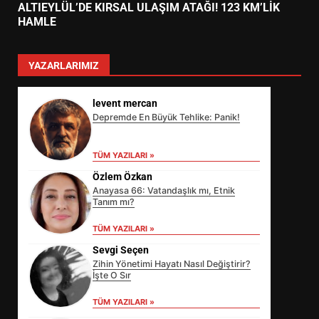
ALTIEYLÜL’DE KIRSAL ULAŞIM ATAĞI! 123 KM’LİK
HAMLE
YAZARLARIMIZ
levent mercan
Depremde En Büyük Tehlike: Panik!
TÜM YAZILARI »
Özlem Özkan
Anayasa 66: Vatandaşlık mı, Etnik
Tanım mı?
TÜM YAZILARI »
Sevgi Seçen
Zihin Yönetimi Hayatı Nasıl Değiştirir?
İşte O Sır
EİB’DE KRİTİK ATAMA:
TÜM YAZILARI »
SÜRDÜRÜLEBİLİRLİKTE NE