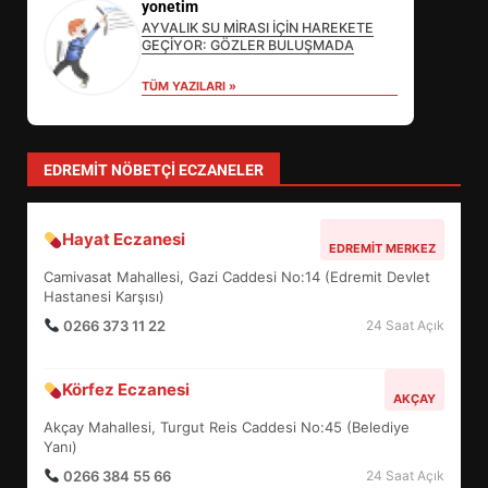
DEĞİŞECEK?
yonetim
3
AYVALIK SU MİRASI İÇİN HAREKETE
GEÇİYOR: GÖZLER BULUŞMADA
TÜM YAZILARI »
EDREMİT’İN GURURU TÜRKİYE
FİNALİNDE NE BAŞARDI?
4
EDREMIT NÖBETÇI ECZANELER
Hayat Eczanesi
BALIKESİR MÜZELERİNDE SÜRE
EDREMIT MERKEZ
UZATILDI: NE DEĞİŞTİ?
Camivasat Mahallesi, Gazi Caddesi No:14 (Edremit Devlet
5
Hastanesi Karşısı)
0266 373 11 22
24 Saat Açık
BURHANİYE SATRANÇ
Körfez Eczanesi
TURNUVASI KAYITLARI NEYİ
AKÇAY
DEĞİŞTİRİYOR?
Akçay Mahallesi, Turgut Reis Caddesi No:45 (Belediye
6
Yanı)
0266 384 55 66
24 Saat Açık