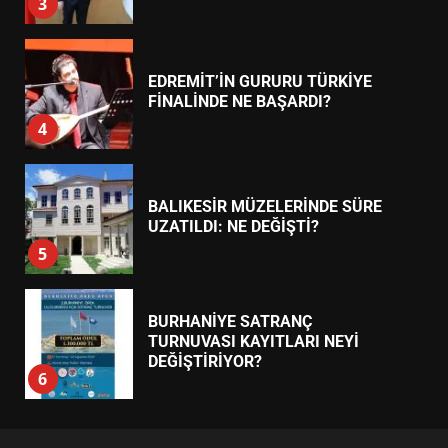
3
EDREMİT’İN GURURU TÜRKİYE
FİNALİNDE NE BAŞARDI?
4
BALIKESİR MÜZELERİNDE SÜRE
UZATILDI: NE DEĞİŞTİ?
5
BURHANİYE SATRANÇ
TURNUVASI KAYITLARI NEYİ
DEĞİŞTİRİYOR?
6
BURHANİYE BELEDİYESPOR’DA