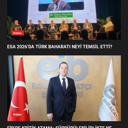
EDREMİT’İN GURURU TÜRKİYE
FİNALİNDE NE BAŞARDI?
4
Haber
ESA 2026’DA TÜRK BAHARATI NEYİ TEMSİL ETTİ?
BALIKESİR MÜZELERİNDE SÜRE
UZATILDI: NE DEĞİŞTİ?
5
BURHANİYE SATRANÇ
TURNUVASI KAYITLARI NEYİ
DEĞİŞTİRİYOR?
6
Haber
BURHANİYE BELEDİYESPOR’DA
YENİ YÖNETİM NASIL