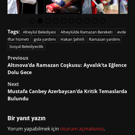
Tags:
Altıeylül Belediyesi
Altıeylülde Ramazan Bereketi
evde
iftar hizmeti
gıda yardımı
Hakan Şehirli
Ramazan yardımı
Sosyal Belediyecilik
Post
Previous
Altınova’da Ramazan Coşkusu: Ayvalık’ta Eğlence
navigation
Dolu Gece
Next
Mustafa Canbey Azerbaycan’da Kritik Temaslarda
Bulundu
Bir yanıt yazın
Yorum yapabilmek için
oturum açmalısınız
.