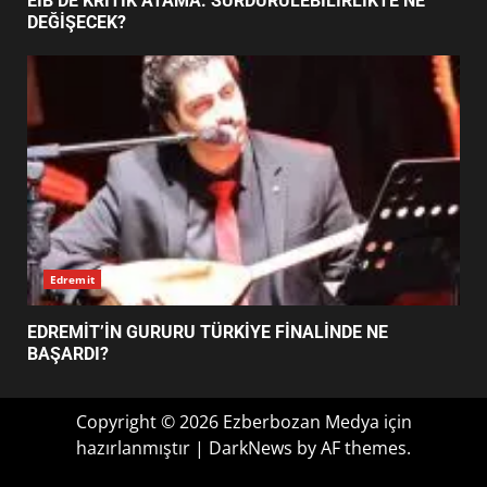
EİB’DE KRİTİK ATAMA: SÜRDÜRÜLEBİLİRLİKTE NE
ŞEKİLLENDİ?
DEĞİŞECEK?
7
Edremit
EDREMİT’İN GURURU TÜRKİYE FİNALİNDE NE
BAŞARDI?
Copyright © 2026 Ezberbozan Medya için
hazırlanmıştır
|
DarkNews
by AF themes.