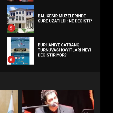
BALIKESİR MÜZELERİNDE
SÜRE UZATILDI: NE DEĞİŞTİ?
5
BURHANİYE SATRANÇ
TURNUVASI KAYITLARI NEYİ
DEĞİŞTİRİYOR?
6
BURHANİYE
BELEDİYESPOR’DA YENİ
YÖNETİM NASIL ŞEKİLLENDİ?
7
AYVALIK SU MİRASI İÇİN