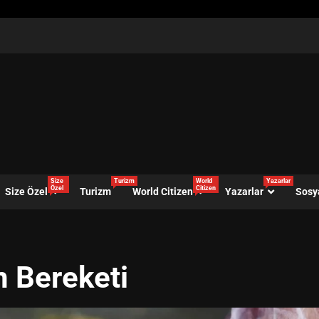
Size
Turizm
World
Yazarlar
Özel
Citizen
Size Özel
Turizm
World Citizen
Yazarlar
Sosy
n Bereketi