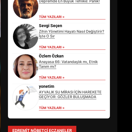
Depremde En Büyük Tehlike: Panik!
TÜM YAZILARI »
Sevgi Seçen
Zihin Yönetimi Hayatı Nasıl Değiştirir?
İşte O Sır
TÜM YAZILARI »
Özlem Özkan
Anayasa 66: Vatandaşlık mı, Etnik
Tanım mı?
TÜM YAZILARI »
EİB’DE KRİTİK ATAMA:
SÜRDÜRÜLEBİLİRLİKTE NE
yonetim
DEĞİŞECEK?
AYVALIK SU MİRASI İÇİN HAREKETE
3
GEÇİYOR: GÖZLER BULUŞMADA
TÜM YAZILARI »
EDREMİT’İN GURURU TÜRKİYE
FİNALİNDE NE BAŞARDI?
EDREMIT NÖBETÇI ECZANELER