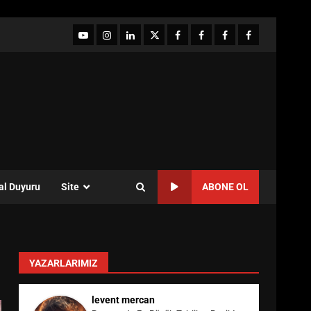
YouTube
Instagram
LinkedIn
twitter
facebook-
Facebook-
Facebook-
Facebook-
1
2
3
Grup
al Duyuru
Site
ABONE OL
YAZARLARIMIZ
levent mercan