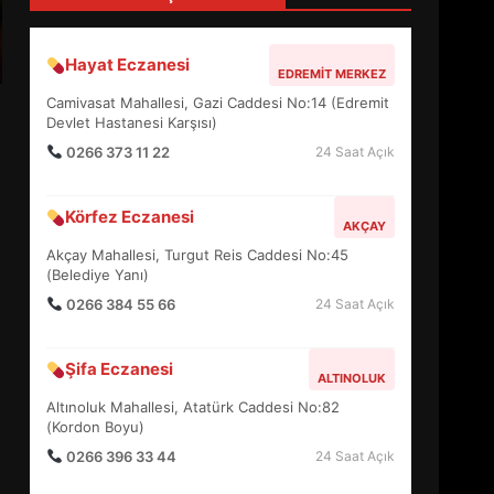
4
Hayat Eczanesi
EDREMIT MERKEZ
BALIKESİR MÜZELERİNDE
Camivasat Mahallesi, Gazi Caddesi No:14 (Edremit
SÜRE UZATILDI: NE DEĞİŞTİ?
Devlet Hastanesi Karşısı)
5
0266 373 11 22
24 Saat Açık
Körfez Eczanesi
BURHANİYE SATRANÇ
AKÇAY
TURNUVASI KAYITLARI NEYİ
Akçay Mahallesi, Turgut Reis Caddesi No:45
DEĞİŞTİRİYOR?
(Belediye Yanı)
6
0266 384 55 66
24 Saat Açık
BURHANİYE
Şifa Eczanesi
BELEDİYESPOR’DA YENİ
ALTINOLUK
YÖNETİM NASIL ŞEKİLLENDİ?
Altınoluk Mahallesi, Atatürk Caddesi No:82
7
(Kordon Boyu)
0266 396 33 44
24 Saat Açık