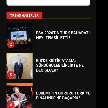
AYVALIK SU MİRASI İÇİN
HAREKETE GEÇİYOR: GÖZLER
BULUŞMADA
1
TREND HABERLER
ESA 2026’DA TÜRK BAHARATI
NEYİ TEMSİL ETTİ?
2
EİB’DE KRİTİK ATAMA:
SÜRDÜRÜLEBİLİRLİKTE NE
DEĞİŞECEK?
3
EDREMİT’İN GURURU TÜRKİYE
FİNALİNDE NE BAŞARDI?
4