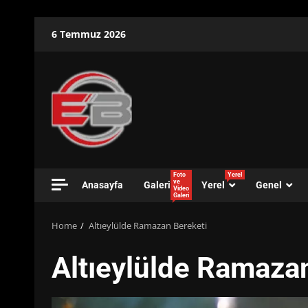
Skip
6 Temmuz 2026
to
content
Foto
Yerel
ve
Anasayfa
Galeri
Yerel
Genel
Video
Galeri
Home
Altıeylülde Ramazan Bereketi
Altıeylülde Ramaza