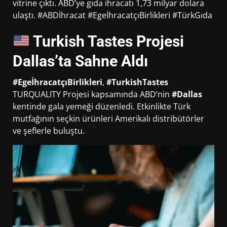
vitrine çıktı. ABD’ye gıda ihracatı 1,73 milyar dolara
ulaştı. #ABDİhracat #EgeİhracatçıBirlikleri #TürkGıda
Turkish Tastes Projesi
Dallas’ta Sahne Aldı
#EgeİhracatçıBirlikleri
,
#TurkishTastes
TURQUALITY Projesi kapsamında ABD’nin
#Dallas
kentinde gala yemeği düzenledi. Etkinlikte Türk
mutfağının seçkin ürünleri Amerikalı distribütörler
ve şeflerle buluştu.