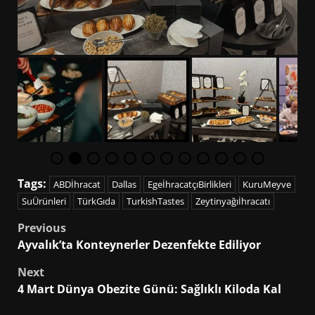
Tags:
ABDİhracat
Dallas
EgeİhracatçıBirlikleri
KuruMeyve
SuÜrünleri
TürkGıda
TurkishTastes
Zeytinyağıİhracatı
Post
Previous
Ayvalık’ta Konteynerler Dezenfekte Ediliyor
navigation
Next
4 Mart Dünya Obezite Günü: Sağlıklı Kiloda Kal