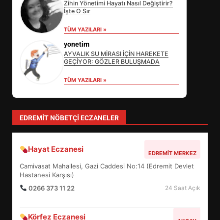
Zihin Yönetimi Hayatı Nasıl Değiştirir?
İşte O Sır
EİB’DE KRİTİK ATAMA:
TÜM YAZILARI »
SÜRDÜRÜLEBİLİRLİKTE NE
DEĞİŞECEK?
yonetim
3
AYVALIK SU MİRASI İÇİN HAREKETE
GEÇİYOR: GÖZLER BULUŞMADA
TÜM YAZILARI »
EDREMİT’İN GURURU TÜRKİYE
FİNALİNDE NE BAŞARDI?
4
EDREMIT NÖBETÇI ECZANELER
Hayat Eczanesi
BALIKESİR MÜZELERİNDE SÜRE
EDREMIT MERKEZ
UZATILDI: NE DEĞİŞTİ?
Camivasat Mahallesi, Gazi Caddesi No:14 (Edremit Devlet
5
Hastanesi Karşısı)
0266 373 11 22
24 Saat Açık
BURHANİYE SATRANÇ
Körfez Eczanesi
TURNUVASI KAYITLARI NEYİ