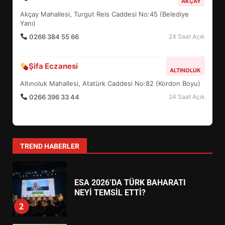
AKÇAY
DEĞİŞTİRİYOR?
Akçay Mahallesi, Turgut Reis Caddesi No:45 (Belediye
6
Yanı)
0266 384 55 66
24 Saat Açık
BURHANİYE BELEDİYESPOR’DA
YENİ YÖNETİM NASIL
Şifa Eczanesi
ALTINOLUK
ŞEKİLLENDİ?
7
Altınoluk Mahallesi, Atatürk Caddesi No:82 (Kordon Boyu)
0266 396 33 44
24 Saat Açık
AYVALIK SU MİRASI İÇİN
HAREKETE GEÇİYOR: GÖZLER
BULUŞMADA
1
TREND HABERLER
ESA 2026’DA TÜRK BAHARATI
NEYİ TEMSİL ETTİ?
2