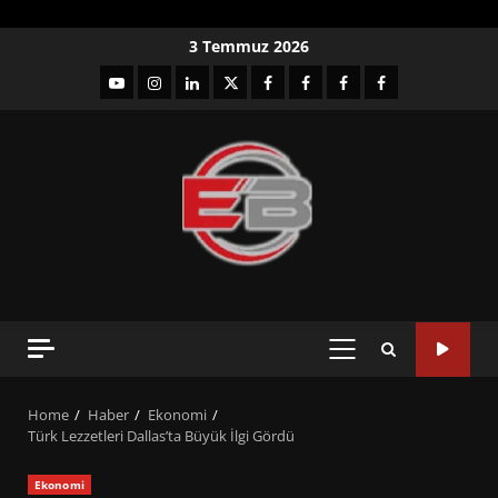
Skip
3 Temmuz 2026
to
YouTube
Instagram
LinkedIn
twitter
facebook-
Facebook-
Facebook-
Facebook-
content
1
2
3
Grup
PRIMARY
MENU
Home
Haber
Ekonomi
Türk Lezzetleri Dallas’ta Büyük İlgi Gördü
Ekonomi