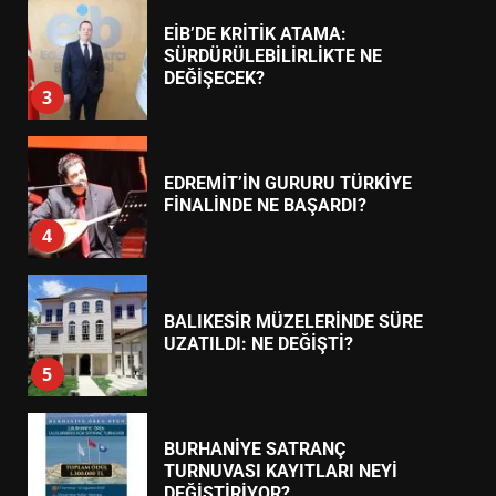
EİB’DE KRİTİK ATAMA:
SÜRDÜRÜLEBİLİRLİKTE NE
DEĞİŞECEK?
3
EDREMİT’İN GURURU TÜRKİYE
FİNALİNDE NE BAŞARDI?
4
BALIKESİR MÜZELERİNDE SÜRE
UZATILDI: NE DEĞİŞTİ?
5
BURHANİYE SATRANÇ
TURNUVASI KAYITLARI NEYİ
DEĞİŞTİRİYOR?