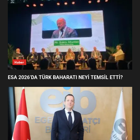
EİB’DE KRİTİK ATAMA:
SÜRDÜRÜLEBİLİRLİKTE NE
DEĞİŞECEK?
3
EDREMİT’İN GURURU TÜRKİYE
FİNALİNDE NE BAŞARDI?
4
Haber
ESA 2026’DA TÜRK BAHARATI NEYİ TEMSİL ETTİ?
BALIKESİR MÜZELERİNDE SÜRE
UZATILDI: NE DEĞİŞTİ?
5
BURHANİYE SATRANÇ
TURNUVASI KAYITLARI NEYİ
DEĞİŞTİRİYOR?
6