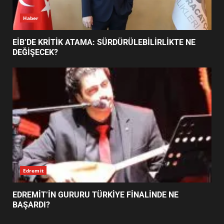
Haber
BURHANİYE BELEDİYESPOR’DA
YENİ YÖNETİM NASIL
EİB’DE KRİTİK ATAMA: SÜRDÜRÜLEBİLİRLİKTE NE
ŞEKİLLENDİ?
DEĞİŞECEK?
7
Edremit
EDREMİT’İN GURURU TÜRKİYE FİNALİNDE NE
BAŞARDI?