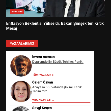
Ekonomi
Enflasyon Beklentisi Yükseldi: Bakan Şimşek’ten Kritik
Mesaj
YAZARLARIMIZ
levent mercan
Depremde En Büyük Tehlike: Panik!
TÜM YAZILARI »
Özlem Özkan
Anayasa 66: Vatandaşlık mı, Etnik
Tanım mı?
TÜM YAZILARI »
Sevgi Seçen