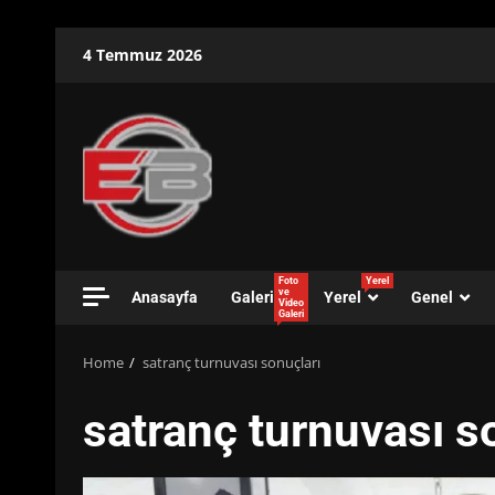
Skip
4 Temmuz 2026
to
content
Foto
Yerel
ve
Anasayfa
Galeri
Yerel
Genel
Video
Galeri
Home
satranç turnuvası sonuçları
satranç turnuvası s