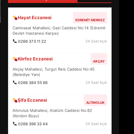
4
Hayat Eczanesi
EDREMIT MERKEZ
BALIKESİR MÜZELERİNDE
Camivasat Mahallesi, Gazi Caddesi No:14 (Edremit
SÜRE UZATILDI: NE DEĞİŞTİ?
Devlet Hastanesi Karşısı)
5
0266 373 11 22
24 Saat Açık
Körfez Eczanesi
BURHANİYE SATRANÇ
AKÇAY
TURNUVASI KAYITLARI NEYİ
Akçay Mahallesi, Turgut Reis Caddesi No:45
DEĞİŞTİRİYOR?
(Belediye Yanı)
6
0266 384 55 66
24 Saat Açık
BURHANİYE
Şifa Eczanesi
BELEDİYESPOR’DA YENİ
ALTINOLUK
YÖNETİM NASIL ŞEKİLLENDİ?
Altınoluk Mahallesi, Atatürk Caddesi No:82
7
(Kordon Boyu)
0266 396 33 44
24 Saat Açık