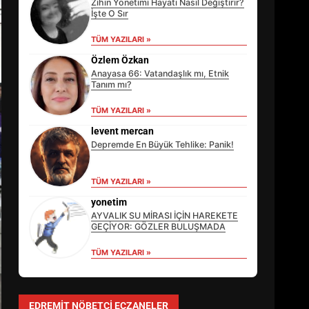
Zihin Yönetimi Hayatı Nasıl Değiştirir?
İşte O Sır
TÜM YAZILARI »
Özlem Özkan
Anayasa 66: Vatandaşlık mı, Etnik
Tanım mı?
TÜM YAZILARI »
levent mercan
Depremde En Büyük Tehlike: Panik!
TÜM YAZILARI »
EİB’DE KRİTİK ATAMA:
SÜRDÜRÜLEBİLİRLİKTE NE
yonetim
DEĞİŞECEK?
AYVALIK SU MİRASI İÇİN HAREKETE
3
GEÇİYOR: GÖZLER BULUŞMADA
TÜM YAZILARI »
EDREMİT’İN GURURU TÜRKİYE
FİNALİNDE NE BAŞARDI?
EDREMIT NÖBETÇI ECZANELER