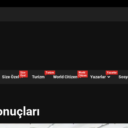
Size
Turizm
World
Yazarlar
Özel
Citizen
Size Özel
Turizm
World Citizen
Yazarlar
Sosy
onuçları