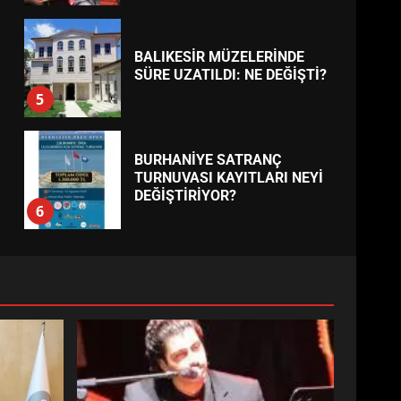
BALIKESİR MÜZELERİNDE
SÜRE UZATILDI: NE DEĞİŞTİ?
5
BURHANİYE SATRANÇ
TURNUVASI KAYITLARI NEYİ
DEĞİŞTİRİYOR?
6
BURHANİYE
BELEDİYESPOR’DA YENİ
YÖNETİM NASIL ŞEKİLLENDİ?
7
AYVALIK SU MİRASI İÇİN