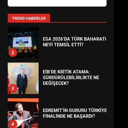
AYVALIK SU MİRASI İÇİN
HAREKETE GEÇİYOR: GÖZLER
BULUŞMADA
1
TREND HABERLER
ESA 2026’DA TÜRK BAHARATI
NEYİ TEMSİL ETTİ?
2
EİB’DE KRİTİK ATAMA:
SÜRDÜRÜLEBİLİRLİKTE NE
DEĞİŞECEK?
3
EDREMİT’İN GURURU TÜRKİYE
FİNALİNDE NE BAŞARDI?
4