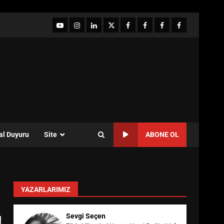
YouTube
Instagram
LinkedIn
twitter
facebook-
Facebook-
Facebook-
Facebook-
1
2
3
Grup
al Duyuru
Site
ABONE OL
YAZARLARIMIZ
Sevgi Seçen