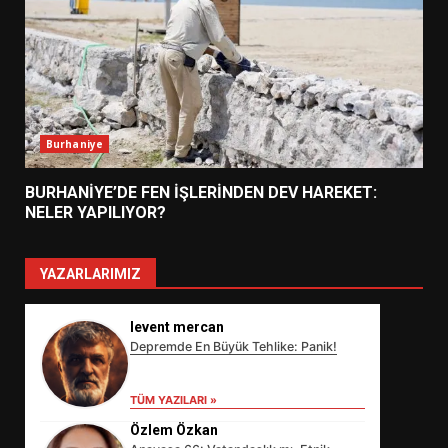
Burhaniye
BURHANİYE’DE FEN İŞLERİNDEN DEV HAREKET:
NELER YAPILIYOR?
YAZARLARIMIZ
levent mercan
Depremde En Büyük Tehlike: Panik!
TÜM YAZILARI »
Özlem Özkan