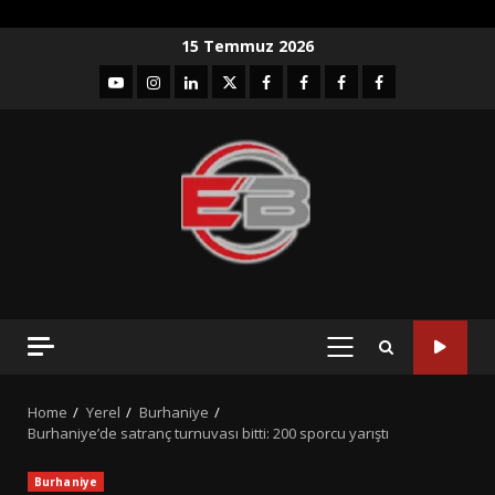
Skip
15 Temmuz 2026
to
YouTube
Instagram
LinkedIn
twitter
facebook-
Facebook-
Facebook-
Facebook-
content
1
2
3
Grup
PRIMARY
MENU
Home
Yerel
Burhaniye
Burhaniye’de satranç turnuvası bitti: 200 sporcu yarıştı
Burhaniye