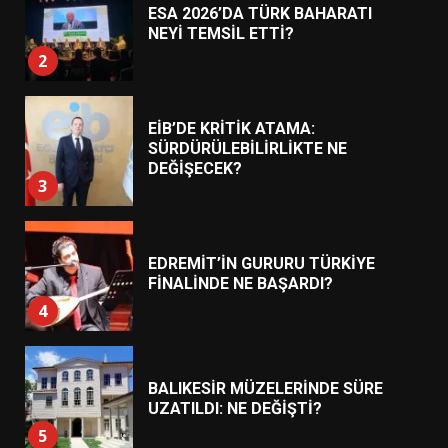
EİB’DE KRİTİK ATAMA:
SÜRDÜRÜLEBİLİRLİKTE NE
DEĞİŞECEK?
3
EDREMİT’İN GURURU TÜRKİYE
FİNALİNDE NE BAŞARDI?
4
BALIKESİR MÜZELERİNDE SÜRE
UZATILDI: NE DEĞİŞTİ?
5
BURHANİYE SATRANÇ
TURNUVASI KAYITLARI NEYİ
DEĞİŞTİRİYOR?