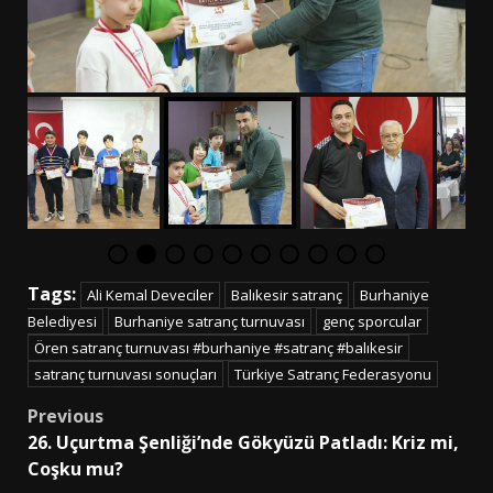
Tags:
Ali Kemal Deveciler
Balıkesir satranç
Burhaniye
Belediyesi
Burhaniye satranç turnuvası
genç sporcular
Ören satranç turnuvası #burhaniye #satranç #balıkesir
satranç turnuvası sonuçları
Türkiye Satranç Federasyonu
Post
Previous
26. Uçurtma Şenliği’nde Gökyüzü Patladı: Kriz mi,
navigation
Coşku mu?