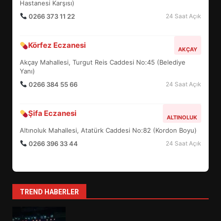
TURNUVASI KAYITLARI NEYİ
Hastanesi Karşısı)
DEĞİŞTİRİYOR?
0266 373 11 22
24 Saat Açık
6
Körfez Eczanesi
AKÇAY
BURHANİYE BELEDİYESPOR’DA
YENİ YÖNETİM NASIL
Akçay Mahallesi, Turgut Reis Caddesi No:45 (Belediye
ŞEKİLLENDİ?
Yanı)
7
0266 384 55 66
24 Saat Açık
Şifa Eczanesi
AYVALIK SU MİRASI İÇİN
ALTINOLUK
HAREKETE GEÇİYOR: GÖZLER
Altınoluk Mahallesi, Atatürk Caddesi No:82 (Kordon Boyu)
BULUŞMADA
1
0266 396 33 44
24 Saat Açık
ESA 2026’DA TÜRK BAHARATI
NEYİ TEMSİL ETTİ?
TREND HABERLER
2