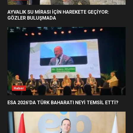
EİB’DE KRİTİK ATAMA:
SÜRDÜRÜLEBİLİRLİKTE NE
AYVALIK SU MİRASI İÇİN HAREKETE GEÇİYOR:
DEĞİŞECEK?
GÖZLER BULUŞMADA
3
EDREMİT’İN GURURU TÜRKİYE
FİNALİNDE NE BAŞARDI?
4
BALIKESİR MÜZELERİNDE SÜRE
UZATILDI: NE DEĞİŞTİ?
Haber
5
ESA 2026’DA TÜRK BAHARATI NEYİ TEMSİL ETTİ?
BURHANİYE SATRANÇ
TURNUVASI KAYITLARI NEYİ
DEĞİŞTİRİYOR?
6