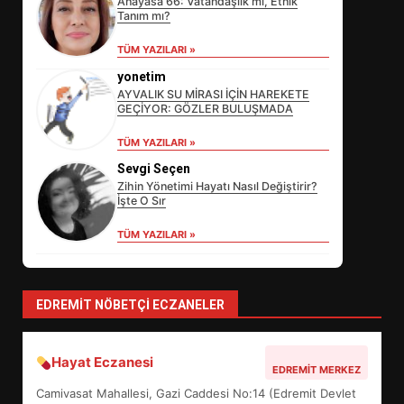
Anayasa 66: Vatandaşlık mı, Etnik
Tanım mı?
EİB’DE KRİTİK ATAMA:
TÜM YAZILARI »
SÜRDÜRÜLEBİLİRLİKTE NE
yonetim
DEĞİŞECEK?
AYVALIK SU MİRASI İÇİN HAREKETE
3
GEÇİYOR: GÖZLER BULUŞMADA
TÜM YAZILARI »
EDREMİT’İN GURURU TÜRKİYE
Sevgi Seçen
FİNALİNDE NE BAŞARDI?
Zihin Yönetimi Hayatı Nasıl Değiştirir?
İşte O Sır
4
TÜM YAZILARI »
BALIKESİR MÜZELERİNDE SÜRE
UZATILDI: NE DEĞİŞTİ?
EDREMIT NÖBETÇI ECZANELER
5
Hayat Eczanesi
EDREMIT MERKEZ
BURHANİYE SATRANÇ
Camivasat Mahallesi, Gazi Caddesi No:14 (Edremit Devlet