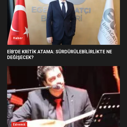
BURHANİYE BELEDİYESPOR’DA
YENİ YÖNETİM NASIL
ŞEKİLLENDİ?
7
Haber
EİB’DE KRİTİK ATAMA: SÜRDÜRÜLEBİLİRLİKTE NE
DEĞİŞECEK?
Edremit