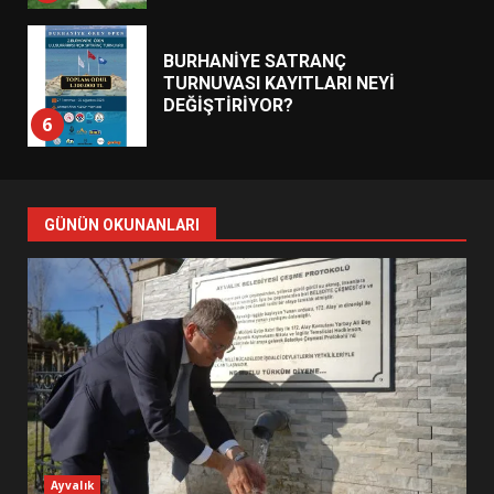
6
BURHANİYE BELEDİYESPOR’DA
YENİ YÖNETİM NASIL
ŞEKİLLENDİ?
7
GÜNÜN OKUNANLARI
AYVALIK SU MİRASI İÇİN
HAREKETE GEÇİYOR: GÖZLER
BULUŞMADA
1
ESA 2026’DA TÜRK BAHARATI
NEYİ TEMSİL ETTİ?
2
Ayvalık