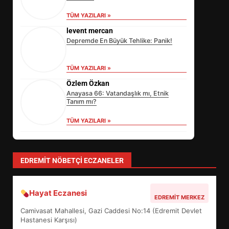
TÜM YAZILARI »
levent mercan
Depremde En Büyük Tehlike: Panik!
TÜM YAZILARI »
Özlem Özkan
Anayasa 66: Vatandaşlık mı, Etnik
Tanım mı?
TÜM YAZILARI »
yonetim
AYVALIK SU MİRASI İÇİN HAREKETE
GEÇİYOR: GÖZLER BULUŞMADA
TÜM YAZILARI »
SİBER VATAN’DA NEFES KESEN
YARI FİNAL! 24 GENÇ YARIŞTI
3
EDREMIT NÖBETÇI ECZANELER