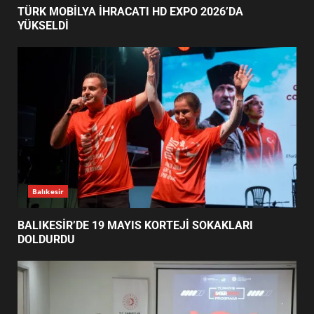
TÜRK MOBİLYA İHRACATI HD
Haber
EXPO 2026’DA YÜKSELDİ
1
TÜRK MOBİLYA İHRACATI HD EXPO 2026’DA
YÜKSELDİ
BALIKESİR’DE 19 MAYIS KORTEJİ
SOKAKLARI DOLDURDU
2
SİBER VATAN’DA NEFES KESEN
YARI FİNAL! 24 GENÇ YARIŞTI
3
Balıkesir
BALIKESİR’DE 19 MAYIS KORTEJİ SOKAKLARI
DOLDURDU
ALTIEYLÜL’DE 19 MAYIS ŞÖLENİ