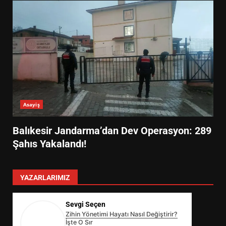
Asayiş
Balıkesir Jandarma’dan Dev Operasyon: 289
Şahıs Yakalandı!
YAZARLARIMIZ
Sevgi Seçen
Zihin Yönetimi Hayatı Nasıl Değiştirir?
İşte O Sır