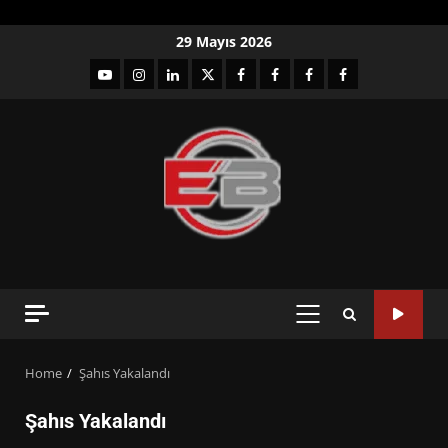
Skip
29 Mayıs 2026
to
YouTube
Instagram
LinkedIn
twitter
facebook-
Facebook-
Facebook-
Facebook-
content
1
2
3
Grup
PRIMARY
MENU
Home
Şahıs Yakalandı
Şahıs Yakalandı