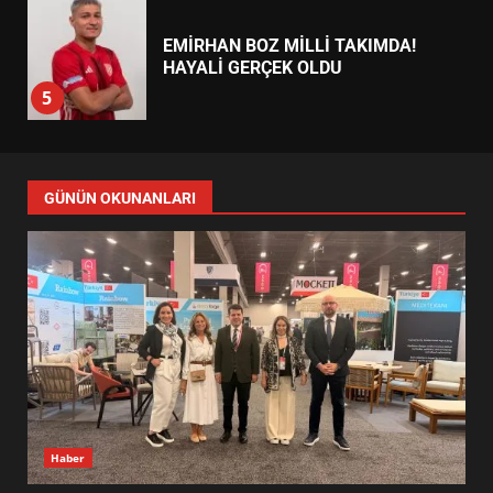
ALTIEYLÜL’DE 19 MAYIS ŞÖLENİ
SOKAKLARA TAŞTI
4
EMİRHAN BOZ MİLLİ TAKIMDA!
HAYALİ GERÇEK OLDU
5
EDREMİT’TE 19 MAYIS COŞKUSU
GÜNÜN OKUNANLARI
MEYDANLARA TAŞTI
6
EDREMİT BELEDİYESİ BAYRAM
SEFERBERLİĞİ: TÜM İLÇE
HAZIRLANIYOR
7