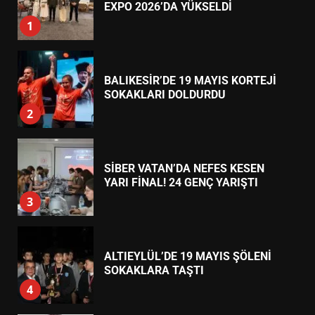
7
TREND HABERLER
TÜRK MOBİLYA İHRACATI HD
EXPO 2026’DA YÜKSELDİ
1
BALIKESİR’DE 19 MAYIS KORTEJİ
SOKAKLARI DOLDURDU
2
SİBER VATAN’DA NEFES KESEN
YARI FİNAL! 24 GENÇ YARIŞTI
3