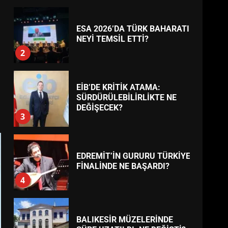
AYVALIK SU MİRASI İÇİN
HAREKETE GEÇİYOR: GÖZLER
BULUŞMADA
1
TREND HABERLER
ESA 2026’DA TÜRK BAHARATI
NEYİ TEMSİL ETTİ?
2
EİB’DE KRİTİK ATAMA:
SÜRDÜRÜLEBİLİRLİKTE NE
DEĞİŞECEK?
3
EDREMİT’İN GURURU TÜRKİYE
FİNALİNDE NE BAŞARDI?
4