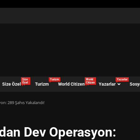
Size
Turizm
World
Yazarlar
Özel
Citizen
Size Özel
Turizm
World Citizen
Yazarlar
Sosy
on: 289 Şahıs Yakalandı!
’dan Dev Operasyon: