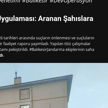
Denetimi #Balıkesir #DevOperasyon
Uygulaması: Aranan Şahıslara
6 tarihleri arasında suçların önlenmesi ve suçluların
 faaliyet raporu yayımladı. Yapılan titiz çalışmalar
mı pekiştirildi. #BalıkesirJandarma ekiplerinin saha
dı
.