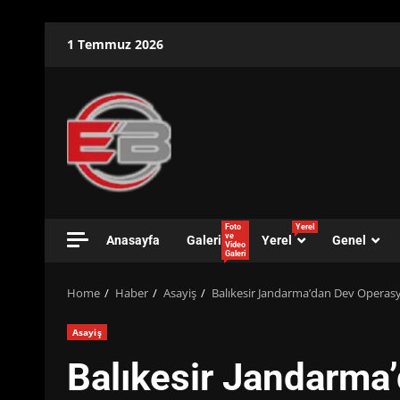
Skip
1 Temmuz 2026
to
content
Foto
Yerel
ve
Anasayfa
Galeri
Yerel
Genel
Video
Galeri
Home
Haber
Asayiş
Balıkesir Jandarma’dan Dev Operasy
Asayiş
Balıkesir Jandarma