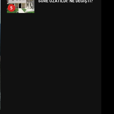
BALIKESİR MÜZELERİNDE
SÜRE UZATILDI: NE DEĞİŞTİ?
5
BURHANİYE SATRANÇ
TURNUVASI KAYITLARI NEYİ
DEĞİŞTİRİYOR?
6
BURHANİYE
BELEDİYESPOR’DA YENİ
YÖNETİM NASIL ŞEKİLLENDİ?
7
AYVALIK SU MİRASI İÇİN