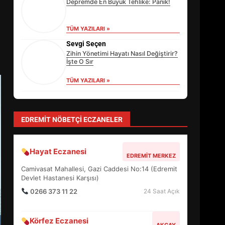
Depremde En Büyük Tehlike: Panik!
TÜM YAZILARI »
Sevgi Seçen
Zihin Yönetimi Hayatı Nasıl Değiştirir?
İşte O Sır
TÜM YAZILARI »
Özlem Özkan
Anayasa 66: Vatandaşlık mı, Etnik
Tanım mı?
TÜM YAZILARI »
EİB’DE KRİTİK ATAMA:
SÜRDÜRÜLEBİLİRLİKTE NE
yonetim
DEĞİŞECEK?
AYVALIK SU MİRASI İÇİN HAREKETE
3
GEÇİYOR: GÖZLER BULUŞMADA
TÜM YAZILARI »
EDREMİT’İN GURURU TÜRKİYE
FİNALİNDE NE BAŞARDI?
EDREMIT NÖBETÇI ECZANELER