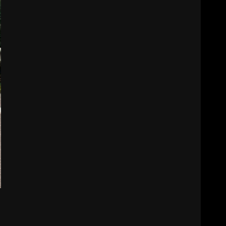
BALIKESİR MÜZELERİNDE
SÜRE UZATILDI: NE DEĞİŞTİ?
5
BURHANİYE SATRANÇ
TURNUVASI KAYITLARI NEYİ
DEĞİŞTİRİYOR?
6
BURHANİYE
BELEDİYESPOR’DA YENİ
YÖNETİM NASIL ŞEKİLLENDİ?
7