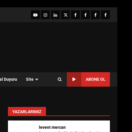
YouTube
Instagram
LinkedIn
twitter
facebook-
Facebook-
Facebook-
Facebook-
1
2
3
Grup
al Duyuru
Site
ABONE OL
YAZARLARIMIZ
levent mercan