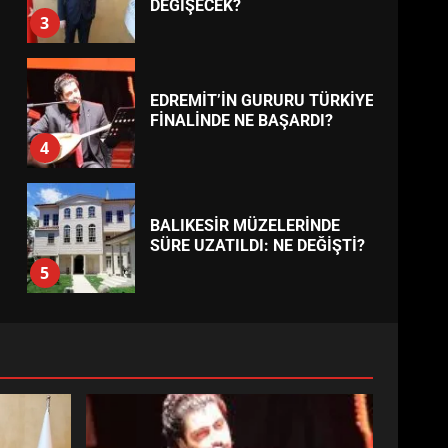
BURHANİYE
BELEDİYESPOR’DA YENİ
YÖNETİM NASIL ŞEKİLLENDİ?
7
TREND HABERLER
AYVALIK SU MİRASI İÇİN
HAREKETE GEÇİYOR: GÖZLER
BULUŞMADA
1
ESA 2026’DA TÜRK BAHARATI
NEYİ TEMSİL ETTİ?
2
EİB’DE KRİTİK ATAMA:
SÜRDÜRÜLEBİLİRLİKTE NE
DEĞİŞECEK?
3