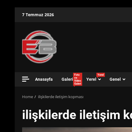
Skip
7 Temmuz 2026
to
content
Foto
Yerel
ve
Anasayfa
Galeri
Yerel
Genel
Video
Galeri
Home
ilişkilerde iletişim kopması
ilişkilerde iletişim