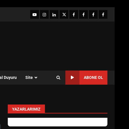
YouTube
Instagram
LinkedIn
twitter
facebook-
Facebook-
Facebook-
Facebook-
1
2
3
Grup
al Duyuru
Site
ABONE OL
YAZARLARIMIZ
Özlem Özkan