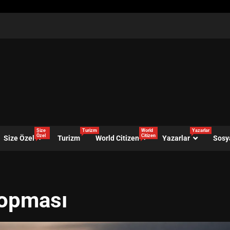
Size
Turizm
World
Yazarlar
Özel
Citizen
Size Özel
Turizm
World Citizen
Yazarlar
Sosy
 kopması