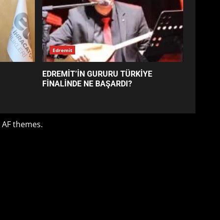
EDREMİT’İN GURURU TÜRKİYE
FİNALİNDE NE BAŞARDI?
4
BALIKESİR MÜZELERİNDE
SÜRE UZATILDI: NE DEĞİŞTİ?
5
BURHANİYE SATRANÇ
TURNUVASI KAYITLARI NEYİ
DEĞİŞTİRİYOR?
6
BURHANİYE