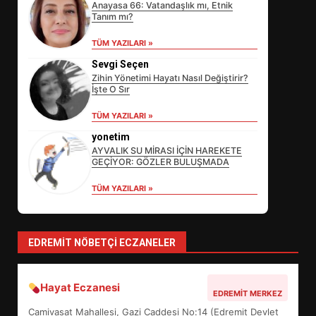
Anayasa 66: Vatandaşlık mı, Etnik
Tanım mı?
EİB’DE KRİTİK ATAMA:
SÜRDÜRÜLEBİLİRLİKTE NE
TÜM YAZILARI »
DEĞİŞECEK?
3
Sevgi Seçen
Zihin Yönetimi Hayatı Nasıl Değiştirir?
İşte O Sır
EDREMİT’İN GURURU TÜRKİYE
TÜM YAZILARI »
FİNALİNDE NE BAŞARDI?
yonetim
4
AYVALIK SU MİRASI İÇİN HAREKETE
GEÇİYOR: GÖZLER BULUŞMADA
TÜM YAZILARI »
BALIKESİR MÜZELERİNDE SÜRE
UZATILDI: NE DEĞİŞTİ?
5
EDREMIT NÖBETÇI ECZANELER
BURHANİYE SATRANÇ
Hayat Eczanesi
EDREMIT MERKEZ
TURNUVASI KAYITLARI NEYİ
Camivasat Mahallesi, Gazi Caddesi No:14 (Edremit Devlet
DEĞİŞTİRİYOR?