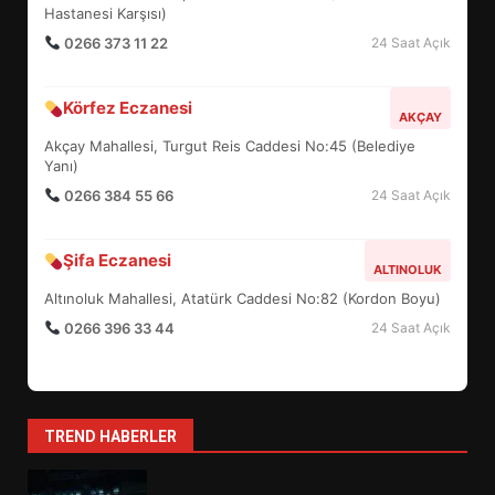
6
Hastanesi Karşısı)
0266 373 11 22
24 Saat Açık
BURHANİYE BELEDİYESPOR’DA
Körfez Eczanesi
YENİ YÖNETİM NASIL
AKÇAY
ŞEKİLLENDİ?
Akçay Mahallesi, Turgut Reis Caddesi No:45 (Belediye
7
Yanı)
0266 384 55 66
24 Saat Açık
AYVALIK SU MİRASI İÇİN
HAREKETE GEÇİYOR: GÖZLER
Şifa Eczanesi
ALTINOLUK
BULUŞMADA
1
Altınoluk Mahallesi, Atatürk Caddesi No:82 (Kordon Boyu)
0266 396 33 44
24 Saat Açık
ESA 2026’DA TÜRK BAHARATI
NEYİ TEMSİL ETTİ?
2
TREND HABERLER