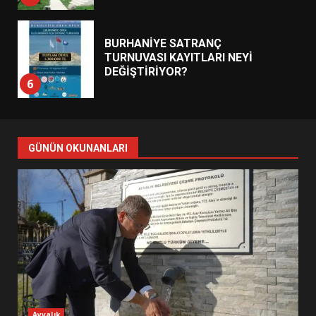
BURHANİYE BELEDİYESPOR’DA
YENİ YÖNETİM NASIL
ŞEKİLLENDİ?
7
AYVALIK SU MİRASI İÇİN
HAREKETE GEÇİYOR: GÖZLER
GÜNÜN OKUNANLARI
BULUŞMADA
1
ESA 2026’DA TÜRK BAHARATI
NEYİ TEMSİL ETTİ?
2
EİB’DE KRİTİK ATAMA:
Ayvalık