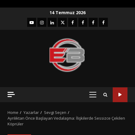
Skip
14 Temmuz 2026
to
YouTube
Instagram
LinkedIn
twitter
facebook-
Facebook-
Facebook-
Facebook-
content
1
2
3
Grup
PRIMARY
MENU
Home
Yazarlar
Sevgi Seçen
Ayrılıktan Önce Başlayan Vedalaşma: İlişkilerde Sessizce Çekilen
Köprüler