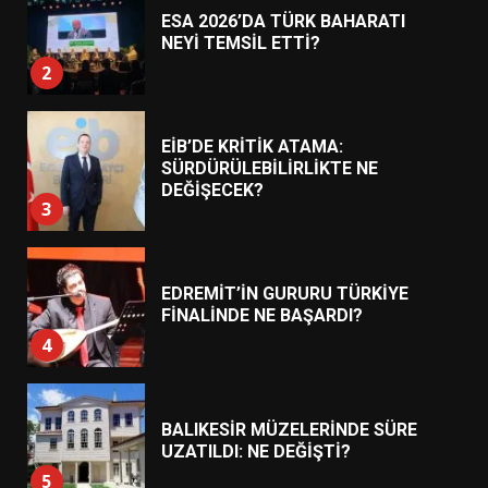
EİB’DE KRİTİK ATAMA:
SÜRDÜRÜLEBİLİRLİKTE NE
DEĞİŞECEK?
3
EDREMİT’İN GURURU TÜRKİYE
FİNALİNDE NE BAŞARDI?
4
BALIKESİR MÜZELERİNDE SÜRE
UZATILDI: NE DEĞİŞTİ?
5
BURHANİYE SATRANÇ
TURNUVASI KAYITLARI NEYİ
DEĞİŞTİRİYOR?
6