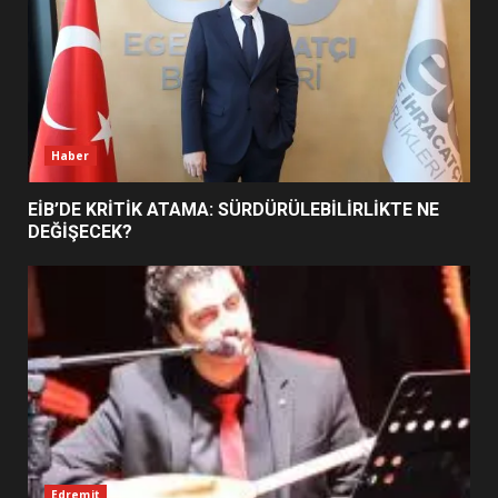
BURHANİYE BELEDİYESPOR’DA
YENİ YÖNETİM NASIL
ŞEKİLLENDİ?
7
Haber
EİB’DE KRİTİK ATAMA: SÜRDÜRÜLEBİLİRLİKTE NE
DEĞİŞECEK?
Edremit