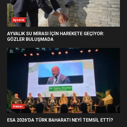
ESA 2026’DA TÜRK BAHARATI
Ayvalık
NEYİ TEMSİL ETTİ?
2
AYVALIK SU MİRASI İÇİN HAREKETE GEÇİYOR:
GÖZLER BULUŞMADA
EİB’DE KRİTİK ATAMA:
SÜRDÜRÜLEBİLİRLİKTE NE
DEĞİŞECEK?
3
EDREMİT’İN GURURU TÜRKİYE
FİNALİNDE NE BAŞARDI?
4
Haber
ESA 2026’DA TÜRK BAHARATI NEYİ TEMSİL ETTİ?
BALIKESİR MÜZELERİNDE SÜRE