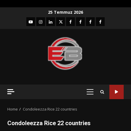
Skip
25 Temmuz 2026
to
YouTube
Instagram
LinkedIn
twitter
facebook-
Facebook-
Facebook-
Facebook-
content
1
2
3
Grup
PRIMARY
MENU
Home
Condoleezza Rice 22 countries
Condoleezza Rice 22 countries