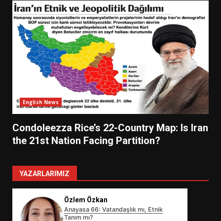
English News
Condoleezza Rice’s 22-Country Map: Is Iran
the 21st Nation Facing Partition?
YAZARLARIMIZ
Özlem Özkan
Anayasa 66: Vatandaşlık mı, Etnik
Tanım mı?