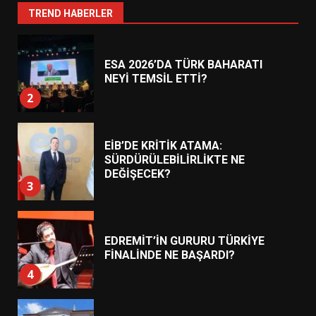
1
TREND HABERLER
ESA 2026’DA TÜRK BAHARATI
NEYİ TEMSİL ETTİ?
2
EİB’DE KRİTİK ATAMA:
SÜRDÜRÜLEBİLİRLİKTE NE
DEĞİŞECEK?
3
EDREMİT’İN GURURU TÜRKİYE
FİNALİNDE NE BAŞARDI?
4