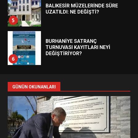
BALIKESİR MÜZELERİNDE SÜRE
UZATILDI: NE DEĞİŞTİ?
5
BURHANİYE SATRANÇ
TURNUVASI KAYITLARI NEYİ
DEĞİŞTİRİYOR?
6
BURHANİYE BELEDİYESPOR’DA
YENİ YÖNETİM NASIL
GÜNÜN OKUNANLARI
ŞEKİLLENDİ?
7
AYVALIK SU MİRASI İÇİN
HAREKETE GEÇİYOR: GÖZLER
BULUŞMADA
1