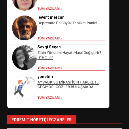
TÜM YAZILARI »
levent mercan
Depremde En Büyük Tehlike: Panik!
TÜM YAZILARI »
Sevgi Seçen
Zihin Yönetimi Hayatı Nasıl Değiştirir?
İşte O Sır
EİB’DE KRİTİK ATAMA:
TÜM YAZILARI »
SÜRDÜRÜLEBİLİRLİKTE NE
DEĞİŞECEK?
yonetim
3
AYVALIK SU MİRASI İÇİN HAREKETE
GEÇİYOR: GÖZLER BULUŞMADA
TÜM YAZILARI »
EDREMİT’İN GURURU TÜRKİYE
FİNALİNDE NE BAŞARDI?
4
EDREMIT NÖBETÇI ECZANELER