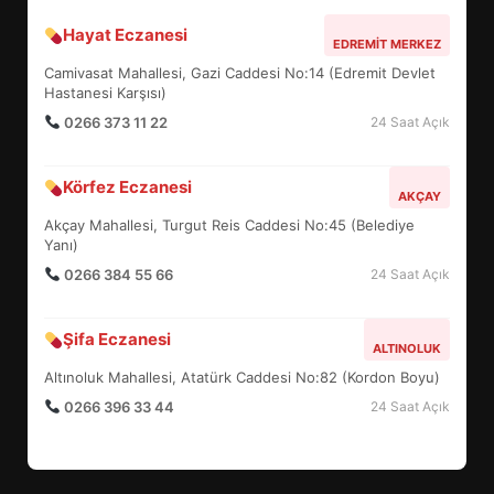
Hayat Eczanesi
BALIKESİR MÜZELERİNDE SÜRE
EDREMIT MERKEZ
UZATILDI: NE DEĞİŞTİ?
Camivasat Mahallesi, Gazi Caddesi No:14 (Edremit Devlet
5
Hastanesi Karşısı)
0266 373 11 22
24 Saat Açık
BURHANİYE SATRANÇ
Körfez Eczanesi
TURNUVASI KAYITLARI NEYİ
AKÇAY
DEĞİŞTİRİYOR?
Akçay Mahallesi, Turgut Reis Caddesi No:45 (Belediye
6
Yanı)
0266 384 55 66
24 Saat Açık
BURHANİYE BELEDİYESPOR’DA
YENİ YÖNETİM NASIL
Şifa Eczanesi
ALTINOLUK
ŞEKİLLENDİ?
7
Altınoluk Mahallesi, Atatürk Caddesi No:82 (Kordon Boyu)
0266 396 33 44
24 Saat Açık
AYVALIK SU MİRASI İÇİN
HAREKETE GEÇİYOR: GÖZLER
BULUŞMADA