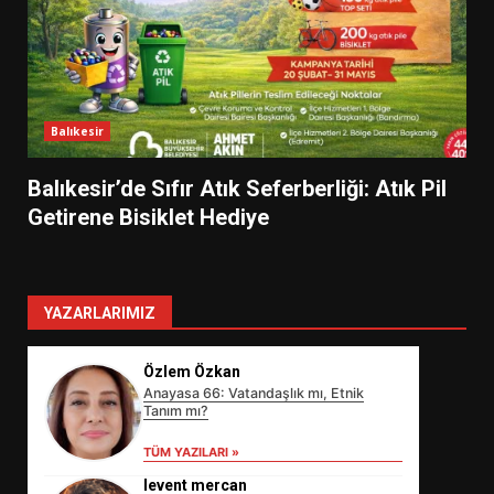
Balıkesir
Balıkesir’de Sıfır Atık Seferberliği: Atık Pil
Getirene Bisiklet Hediye
YAZARLARIMIZ
Özlem Özkan
Anayasa 66: Vatandaşlık mı, Etnik
Tanım mı?
TÜM YAZILARI »
levent mercan