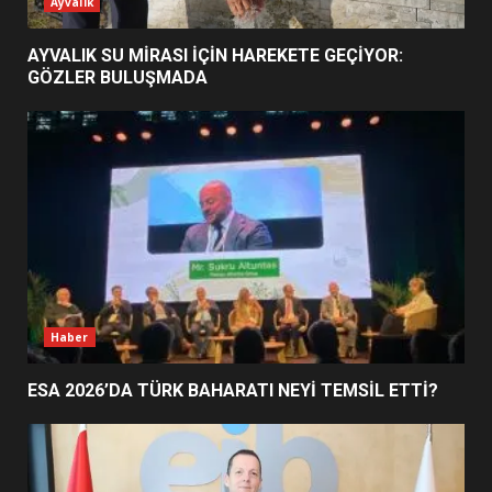
ESA 2026’DA TÜRK BAHARATI
Ayvalık
NEYİ TEMSİL ETTİ?
2
AYVALIK SU MİRASI İÇİN HAREKETE GEÇİYOR:
GÖZLER BULUŞMADA
EİB’DE KRİTİK ATAMA:
SÜRDÜRÜLEBİLİRLİKTE NE
DEĞİŞECEK?
3
EDREMİT’İN GURURU TÜRKİYE
FİNALİNDE NE BAŞARDI?
4
Haber
ESA 2026’DA TÜRK BAHARATI NEYİ TEMSİL ETTİ?
BALIKESİR MÜZELERİNDE SÜRE
UZATILDI: NE DEĞİŞTİ?
5