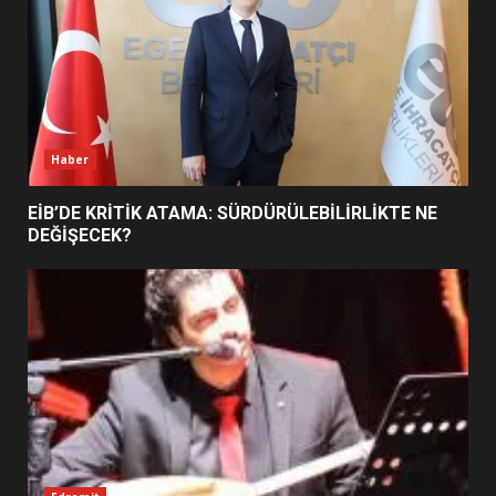
BURHANİYE SATRANÇ
TURNUVASI KAYITLARI NEYİ
DEĞİŞTİRİYOR?
6
Haber
BURHANİYE BELEDİYESPOR’DA
YENİ YÖNETİM NASIL
EİB’DE KRİTİK ATAMA: SÜRDÜRÜLEBİLİRLİKTE NE
ŞEKİLLENDİ?
DEĞİŞECEK?
7