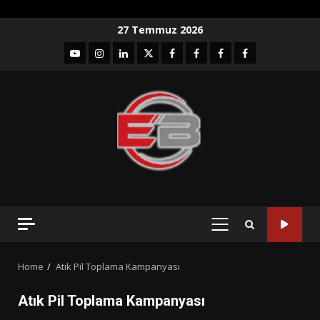
Skip
27 Temmuz 2026
to
YouTube
Instagram
LinkedIn
twitter
facebook-
Facebook-
Facebook-
Facebook-
content
1
2
3
Grup
PRIMARY
MENU
Home
Atık Pil Toplama Kampanyası
Atık Pil Toplama Kampanyası