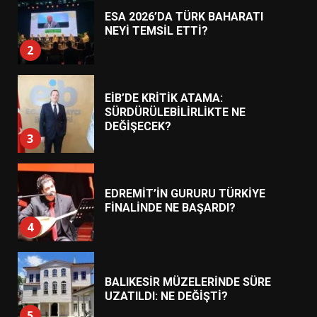
ESA 2026’DA TÜRK BAHARATI
NEYİ TEMSİL ETTİ?
2
EİB’DE KRİTİK ATAMA:
SÜRDÜRÜLEBİLİRLİKTE NE
DEĞİŞECEK?
3
EDREMİT’İN GURURU TÜRKİYE
FİNALİNDE NE BAŞARDI?
4
BALIKESİR MÜZELERİNDE SÜRE
UZATILDI: NE DEĞİŞTİ?
5