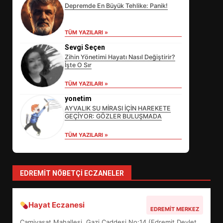
Depremde En Büyük Tehlike: Panik!
TÜM YAZILARI »
Sevgi Seçen
Zihin Yönetimi Hayatı Nasıl Değiştirir?
İşte O Sır
EİB’DE KRİTİK ATAMA:
TÜM YAZILARI »
SÜRDÜRÜLEBİLİRLİKTE NE
DEĞİŞECEK?
yonetim
3
AYVALIK SU MİRASI İÇİN HAREKETE
GEÇİYOR: GÖZLER BULUŞMADA
TÜM YAZILARI »
EDREMİT’İN GURURU TÜRKİYE
FİNALİNDE NE BAŞARDI?
4
EDREMIT NÖBETÇI ECZANELER
Hayat Eczanesi
BALIKESİR MÜZELERİNDE SÜRE
EDREMIT MERKEZ
UZATILDI: NE DEĞİŞTİ?
Camivasat Mahallesi, Gazi Caddesi No:14 (Edremit Devlet