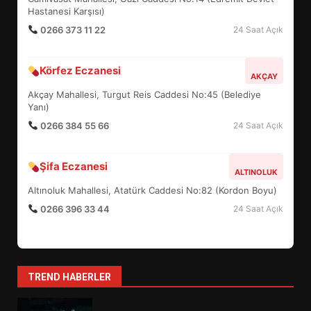
5
Hastanesi Karşısı)
0266 373 11 22
24 Saat Açık
BURHANİYE SATRANÇ
Körfez Eczanesi
TURNUVASI KAYITLARI NEYİ
AKÇAY
DEĞİŞTİRİYOR?
Akçay Mahallesi, Turgut Reis Caddesi No:45 (Belediye
6
Yanı)
0266 384 55 66
24 Saat Açık
BURHANİYE BELEDİYESPOR’DA
YENİ YÖNETİM NASIL
Şifa Eczanesi
ALTINOLUK
ŞEKİLLENDİ?
7
Altınoluk Mahallesi, Atatürk Caddesi No:82 (Kordon Boyu)
0266 396 33 44
24 Saat Açık
AYVALIK SU MİRASI İÇİN
HAREKETE GEÇİYOR: GÖZLER
BULUŞMADA
1
TREND HABERLER