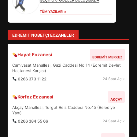
GEÇİYOR: GÖZLER BULUŞMADA
TÜM YAZILARI »
GÖNÜLLÜ OKUYUCULUK
BAUN’DA HAYAT BULDU
4
EDREMIT NÖBETÇI ECZANELER
Hayat Eczanesi
TÜRKİYE ENERJİ HAMLESİNİ
EDREMIT MERKEZ
BÜYÜTTÜ! GÖZLER İVRİNDİ’DE
Camivasat Mahallesi, Gazi Caddesi No:14 (Edremit Devlet
5
Hastanesi Karşısı)
0266 373 11 22
24 Saat Açık
ALTIEYLÜL’DE KIRSAL ULAŞIM
Körfez Eczanesi
AKÇAY
ATAĞI! 123 KM’LİK HAMLE
Akçay Mahallesi, Turgut Reis Caddesi No:45 (Belediye
6
Yanı)
0266 384 55 66
24 Saat Açık
TÜRK MOBİLYA İHRACATI HD