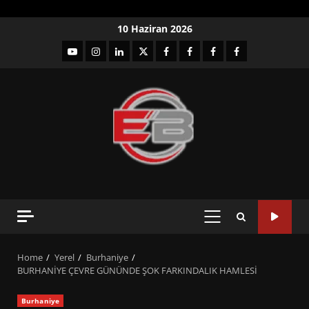
Skip
10 Haziran 2026
to
YouTube
Instagram
LinkedIn
twitter
facebook-
Facebook-
Facebook-
Facebook-
content
1
2
3
Grup
PRIMARY
MENU
Home
Yerel
Burhaniye
BURHANİYE ÇEVRE GÜNÜNDE ŞOK FARKINDALIK HAMLESİ
Burhaniye