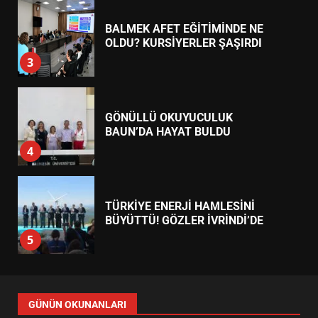
GÖNÜLLÜ OKUYUCULUK
BAUN’DA HAYAT BULDU
4
TÜRKİYE ENERJİ HAMLESİNİ
BÜYÜTTÜ! GÖZLER İVRİNDİ’DE
5
ALTIEYLÜL’DE KIRSAL ULAŞIM
ATAĞI! 123 KM’LİK HAMLE
6
TÜRK MOBİLYA İHRACATI HD
GÜNÜN OKUNANLARI
EXPO 2026’DA YÜKSELDİ