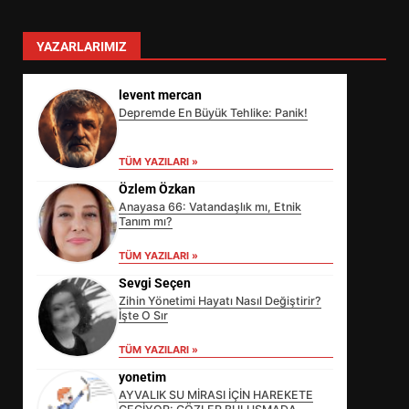
YAZARLARIMIZ
levent mercan
Depremde En Büyük Tehlike: Panik!
TÜM YAZILARI »
Özlem Özkan
Anayasa 66: Vatandaşlık mı, Etnik
Tanım mı?
TÜM YAZILARI »
Sevgi Seçen
Zihin Yönetimi Hayatı Nasıl Değiştirir?
İşte O Sır
BALMEK AFET EĞİTİMİNDE NE
TÜM YAZILARI »
OLDU? KURSİYERLER ŞAŞIRDI
yonetim
3
AYVALIK SU MİRASI İÇİN HAREKETE