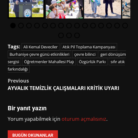
Tags:
Ali Kemal Deveciler
Atık Pil Toplama Kampanyası
Burhaniye çevre günü etkinlikleri
çevre bilinci
geri dönüşüm
sergisi
Öğretmenler Mahallesi Plajı
Özgürlük Parkı
sıfır atık
farkındalığı
Post
Previous
AYVALIK TEMİZLİK ÇALIŞMALARI KRİTİK UYARI
navigation
Bir yanıt yazın
Yorum yapabilmek için
oturum açmalısınız
.
BUGÜN OKUNANLAR