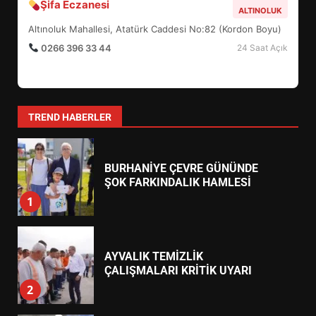
Şifa Eczanesi
EXPO 2026’DA YÜKSELDİ
ALTINOLUK
7
Altınoluk Mahallesi, Atatürk Caddesi No:82 (Kordon Boyu)
0266 396 33 44
24 Saat Açık
BURHANİYE ÇEVRE GÜNÜNDE
ŞOK FARKINDALIK HAMLESİ
1
TREND HABERLER
AYVALIK TEMİZLİK
ÇALIŞMALARI KRİTİK UYARI
2
BALMEK AFET EĞİTİMİNDE NE
OLDU? KURSİYERLER ŞAŞIRDI
3