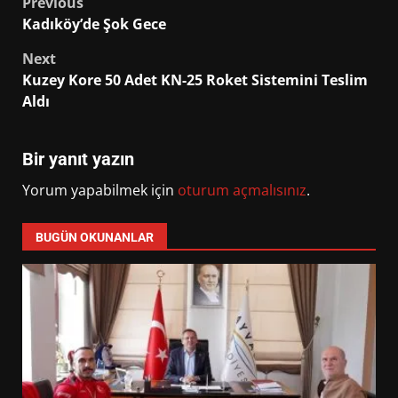
Post
Previous
Kadıköy’de Şok Gece
navigation
Next
Kuzey Kore 50 Adet KN-25 Roket Sistemini Teslim
Aldı
Bir yanıt yazın
Yorum yapabilmek için
oturum açmalısınız
.
BUGÜN OKUNANLAR