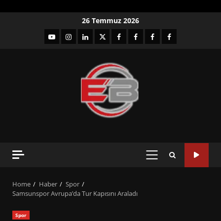
Skip
26 Temmuz 2026
to
YouTube
Instagram
LinkedIn
twitter
facebook-
Facebook-
Facebook-
Facebook-
content
1
2
3
Grup
PRIMARY
MENU
Home
Haber
Spor
Samsunspor Avrupa’da Tur Kapısını Araladı
Spor