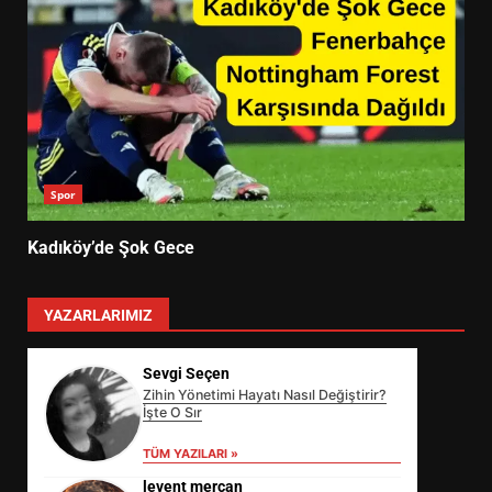
Spor
Kadıköy’de Şok Gece
YAZARLARIMIZ
Sevgi Seçen
Zihin Yönetimi Hayatı Nasıl Değiştirir?
İşte O Sır
TÜM YAZILARI »
levent mercan