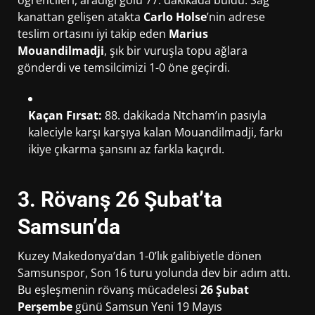
kanattan gelişen atakta
Carlo Holse
’nin adrese
teslim ortasını iyi takip eden
Marius
Mouandilmadji
, şık bir vuruşla topu ağlara
gönderdi ve temsilcimizi 1-0 öne geçirdi.
Kaçan Fırsat:
88. dakikada Ntcham’ın pasıyla
kaleciyle karşı karşıya kalan Mouandilmadji, farkı
ikiye çıkarma şansını az farkla kaçırdı.
3. Rövanş 26 Şubat’ta
Samsun’da
Kuzey Makedonya’dan 1-0’lık galibiyetle dönen
Samsunspor, Son 16 turu yolunda dev bir adım attı.
Bu eşleşmenin rövanş mücadelesi
26 Şubat
Perşembe
günü Samsun Yeni 19 Mayıs