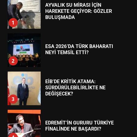
ESA 2026’DA TÜRK BAHARATI
NEYİ TEMSİL ETTİ?
2
EİB’DE KRİTİK ATAMA:
SÜRDÜRÜLEBİLİRLİKTE NE
DEĞİŞECEK?
3
EDREMİT’İN GURURU TÜRKİYE
FİNALİNDE NE BAŞARDI?
4
BALIKESİR MÜZELERİNDE SÜRE
UZATILDI: NE DEĞİŞTİ?