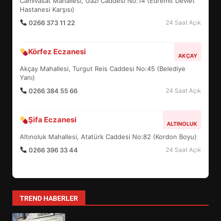
Camivasat Mahallesi, Gazi Caddesi No:14 (Edremit Devlet
5
Hastanesi Karşısı)
0266 373 11 22
24 Saat Açık
BURHANİYE SATRANÇ
Körfez Eczanesi
TURNUVASI KAYITLARI NEYİ
AKÇAY
DEĞİŞTİRİYOR?
Akçay Mahallesi, Turgut Reis Caddesi No:45 (Belediye
6
Yanı)
0266 384 55 66
24 Saat Açık
BURHANİYE BELEDİYESPOR’DA
YENİ YÖNETİM NASIL
Şifa Eczanesi
ALTINOLUK
ŞEKİLLENDİ?
7
Altınoluk Mahallesi, Atatürk Caddesi No:82 (Kordon Boyu)
0266 396 33 44
24 Saat Açık
AYVALIK SU MİRASI İÇİN
HAREKETE GEÇİYOR: GÖZLER
BULUŞMADA
1
TREND HABERLER