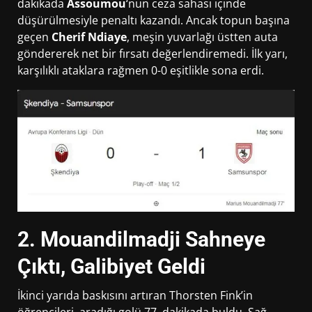
dakikada
Assoumou
‘nun ceza sahası içinde
düşürülmesiyle penaltı kazandı. Ancak topun başına
geçen
Cherif Ndiaye
, meşin yuvarlağı üstten auta
göndererek net bir fırsatı değerlendiremedi. İlk yarı,
karşılıklı ataklara rağmen 0-0 eşitlikle sona erdi.
2. Mouandilmadji Sahneye
Çıktı, Galibiyet Geldi
İkinci yarıda baskısını artıran Thorsten Fink’in
öğrencileri, aradığı golü 77. dakikada buldu. Sağ