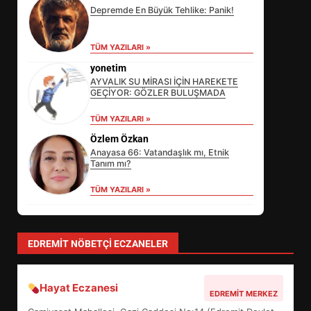
Depremde En Büyük Tehlike: Panik!
TÜM YAZILARI »
yonetim
AYVALIK SU MİRASI İÇİN HAREKETE
GEÇİYOR: GÖZLER BULUŞMADA
EİB’DE KRİTİK ATAMA:
TÜM YAZILARI »
SÜRDÜRÜLEBİLİRLİKTE NE
Özlem Özkan
DEĞİŞECEK?
3
Anayasa 66: Vatandaşlık mı, Etnik
Tanım mı?
TÜM YAZILARI »
EDREMİT’İN GURURU TÜRKİYE
FİNALİNDE NE BAŞARDI?
4
EDREMIT NÖBETÇI ECZANELER
Hayat Eczanesi
BALIKESİR MÜZELERİNDE SÜRE
EDREMIT MERKEZ
UZATILDI: NE DEĞİŞTİ?