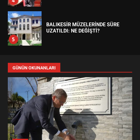
5
BURHANİYE SATRANÇ
TURNUVASI KAYITLARI NEYİ
DEĞİŞTİRİYOR?
6
BURHANİYE BELEDİYESPOR’DA
YENİ YÖNETİM NASIL
GÜNÜN OKUNANLARI
ŞEKİLLENDİ?
7
AYVALIK SU MİRASI İÇİN
HAREKETE GEÇİYOR: GÖZLER
BULUŞMADA
1