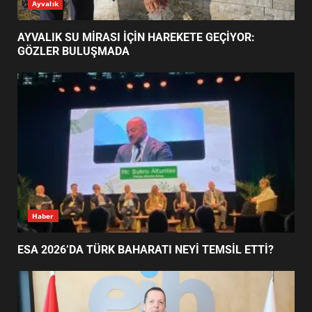
ESA 2026’DA TÜRK BAHARATI
Ayvalık
NEYİ TEMSİL ETTİ?
2
AYVALIK SU MİRASI İÇİN HAREKETE GEÇİYOR:
GÖZLER BULUŞMADA
EİB’DE KRİTİK ATAMA:
SÜRDÜRÜLEBİLİRLİKTE NE
DEĞİŞECEK?
3
EDREMİT’İN GURURU TÜRKİYE
FİNALİNDE NE BAŞARDI?
4
Haber
ESA 2026’DA TÜRK BAHARATI NEYİ TEMSİL ETTİ?
BALIKESİR MÜZELERİNDE SÜRE
UZATILDI: NE DEĞİŞTİ?
5