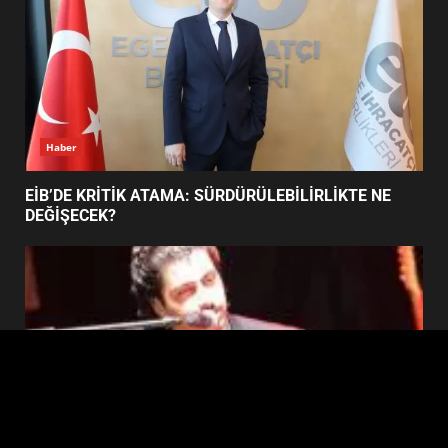
BURHANİYE SATRANÇ
TURNUVASI KAYITLARI NEYİ
DEĞİŞTİRİYOR?
6
Haber
BURHANİYE BELEDİYESPOR’DA
YENİ YÖNETİM NASIL
EİB’DE KRİTİK ATAMA: SÜRDÜRÜLEBİLİRLİKTE NE
ŞEKİLLENDİ?
DEĞİŞECEK?
7