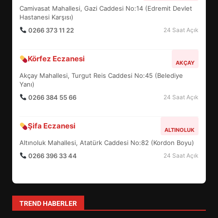
UZATILDI: NE DEĞİŞTİ?
Camivasat Mahallesi, Gazi Caddesi No:14 (Edremit Devlet
5
Hastanesi Karşısı)
0266 373 11 22
24 Saat Açık
BURHANİYE SATRANÇ
Körfez Eczanesi
TURNUVASI KAYITLARI NEYİ
AKÇAY
DEĞİŞTİRİYOR?
Akçay Mahallesi, Turgut Reis Caddesi No:45 (Belediye
6
Yanı)
0266 384 55 66
24 Saat Açık
BURHANİYE BELEDİYESPOR’DA
YENİ YÖNETİM NASIL
Şifa Eczanesi
ALTINOLUK
ŞEKİLLENDİ?
7
Altınoluk Mahallesi, Atatürk Caddesi No:82 (Kordon Boyu)
0266 396 33 44
24 Saat Açık
AYVALIK SU MİRASI İÇİN
HAREKETE GEÇİYOR: GÖZLER
BULUŞMADA
1
TREND HABERLER