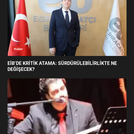
BURHANİYE SATRANÇ
TURNUVASI KAYITLARI NEYİ
DEĞİŞTİRİYOR?
6
Haber
BURHANİYE BELEDİYESPOR’DA
YENİ YÖNETİM NASIL
EİB’DE KRİTİK ATAMA: SÜRDÜRÜLEBİLİRLİKTE NE
ŞEKİLLENDİ?
DEĞİŞECEK?
7