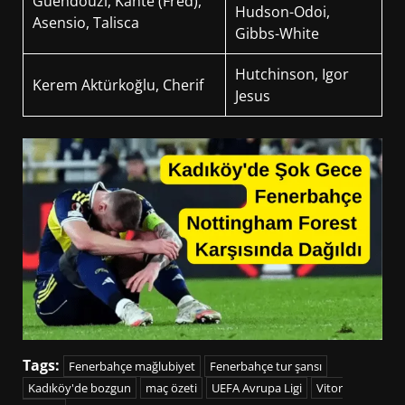
Guendouzi, Kante (Fred),
Hudson-Odoi,
Asensio, Talisca
Gibbs-White
Hutchinson, Igor
Kerem Aktürkoğlu, Cherif
Jesus
Tags:
Fenerbahçe mağlubiyet
Fenerbahçe tur şansı
Kadıköy'de bozgun
maç özeti
UEFA Avrupa Ligi
Vitor