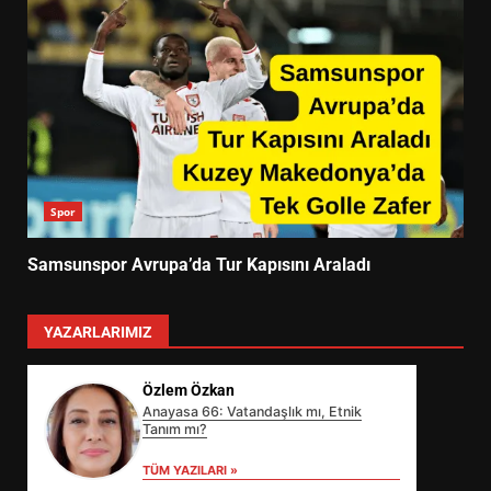
Spor
Samsunspor Avrupa’da Tur Kapısını Araladı
YAZARLARIMIZ
Özlem Özkan
Anayasa 66: Vatandaşlık mı, Etnik
Tanım mı?
TÜM YAZILARI »