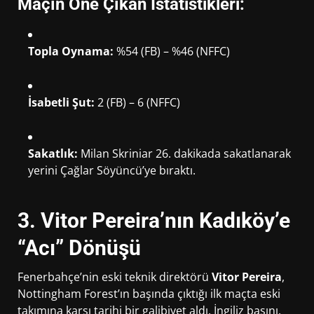
Maçın Öne Çıkan İstatistikleri:
Topla Oynama:
%54 (FB) – %46 (NFFC)
İsabetli Şut:
2 (FB) – 6 (NFFC)
Sakatlık:
Milan Skriniar 26. dakikada sakatlanarak
yerini Çağlar Söyüncü’ye bıraktı.
3. Vitor Pereira’nın Kadıköy’e
“Acı” Dönüşü
Fenerbahçe’nin eski teknik direktörü
Vitor Pereira
,
Nottingham Forest’ın başında çıktığı ilk maçta eski
takımına karşı tarihi bir galibiyet aldı. İngiliz basını,