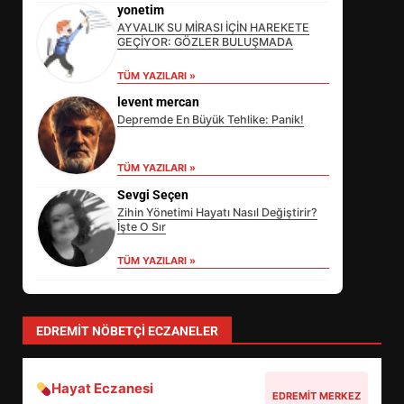
yonetim
AYVALIK SU MİRASI İÇİN HAREKETE
GEÇİYOR: GÖZLER BULUŞMADA
TÜM YAZILARI »
levent mercan
Depremde En Büyük Tehlike: Panik!
EİB’DE KRİTİK ATAMA:
TÜM YAZILARI »
SÜRDÜRÜLEBİLİRLİKTE NE
Sevgi Seçen
DEĞİŞECEK?
3
Zihin Yönetimi Hayatı Nasıl Değiştirir?
İşte O Sır
TÜM YAZILARI »
EDREMİT’İN GURURU TÜRKİYE
FİNALİNDE NE BAŞARDI?
4
EDREMIT NÖBETÇI ECZANELER
Hayat Eczanesi
BALIKESİR MÜZELERİNDE SÜRE
EDREMIT MERKEZ