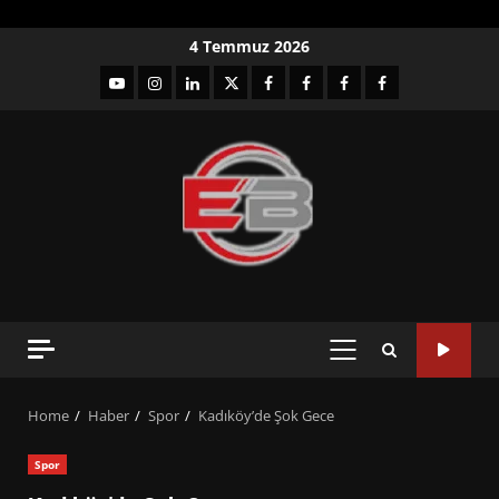
Skip
4 Temmuz 2026
to
YouTube
Instagram
LinkedIn
twitter
facebook-
Facebook-
Facebook-
Facebook-
content
1
2
3
Grup
PRIMARY
MENU
Home
Haber
Spor
Kadıköy’de Şok Gece
Spor