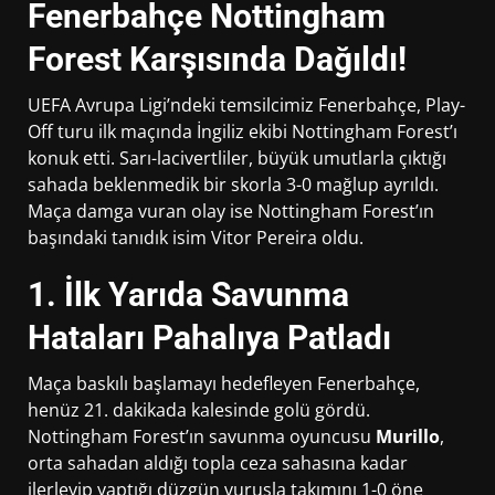
Fenerbahçe Nottingham
Forest Karşısında Dağıldı!
UEFA Avrupa Ligi’ndeki temsilcimiz Fenerbahçe, Play-
Off turu ilk maçında İngiliz ekibi Nottingham Forest’ı
konuk etti. Sarı-lacivertliler, büyük umutlarla çıktığı
sahada beklenmedik bir skorla 3-0 mağlup ayrıldı.
Maça damga vuran olay ise Nottingham Forest’ın
başındaki tanıdık isim Vitor Pereira oldu.
1. İlk Yarıda Savunma
Hataları Pahalıya Patladı
Maça baskılı başlamayı hedefleyen Fenerbahçe,
henüz 21. dakikada kalesinde golü gördü.
Nottingham Forest’ın savunma oyuncusu
Murillo
,
orta sahadan aldığı topla ceza sahasına kadar
ilerleyip yaptığı düzgün vuruşla takımını 1-0 öne