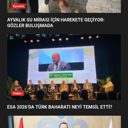
ESA 2026’DA TÜRK BAHARATI
Ayvalık
NEYİ TEMSİL ETTİ?
2
AYVALIK SU MİRASI İÇİN HAREKETE GEÇİYOR:
GÖZLER BULUŞMADA
EİB’DE KRİTİK ATAMA:
SÜRDÜRÜLEBİLİRLİKTE NE
DEĞİŞECEK?
3
EDREMİT’İN GURURU TÜRKİYE
FİNALİNDE NE BAŞARDI?
4
Haber
ESA 2026’DA TÜRK BAHARATI NEYİ TEMSİL ETTİ?
BALIKESİR MÜZELERİNDE SÜRE
UZATILDI: NE DEĞİŞTİ?
5