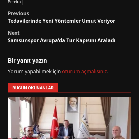
Pereira
Post
Previous
Tedavilerinde Yeni Yöntemler Umut Veriyor
navigation
Next
Samsunspor Avrupa’da Tur Kapısını Araladı
Bir yanıt yazın
Yorum yapabilmek için
oturum açmalısınız
.
BUGÜN OKUNANLAR