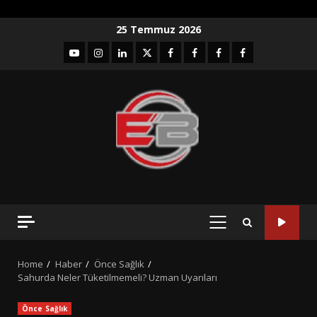
Skip
25 Temmuz 2026
to
YouTube
Instagram
LinkedIn
twitter
facebook-
Facebook-
Facebook-
Facebook-
content
1
2
3
Grup
PRIMARY
MENU
Home
Haber
Önce Sağlık
Sahurda Neler Tüketilmemeli? Uzman Uyarıları
Önce Sağlık