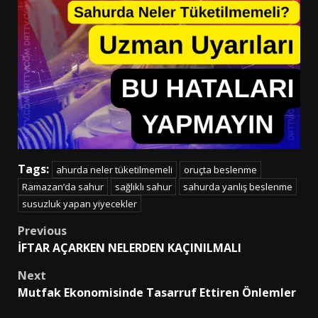
Tags:
ahurda neler tüketilmemeli
oruçta beslenme
Ramazan’da sahur
sağlıklı sahur
sahurda yanlış beslenme
susuzluk yapan yiyecekler
Post
Previous
İFTAR AÇARKEN NELERDEN KAÇINILMALI
navigation
Next
Mutfak Ekonomisinde Tasarruf Ettiren Önlemler