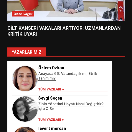
Önce Sağlık
CİLT KANSERİ VAKALARI ARTIYOR: UZMANLARDAN
KRİTİK UYARI
YAZARLARIMIZ
Özlem Özkan
Anayasa 66: Vatandaşlık mı, Etnik
Tanım mı?
TÜM YAZILARI »
Sevgi Seçen
Zihin Yönetimi Hayatı Nasıl Değiştirir?
İşte O Sır
EİB’DE KRİTİK ATAMA:
SÜRDÜRÜLEBİLİRLİKTE NE
TÜM YAZILARI »
DEĞİŞECEK?
3
levent mercan