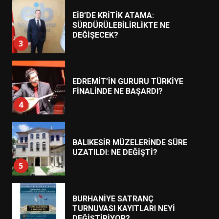
EDREMİT’İN GURURU TÜRKİYE
FİNALİNDE NE BAŞARDI?
4
BALIKESİR MÜZELERİNDE SÜRE
UZATILDI: NE DEĞİŞTİ?
5
BURHANİYE SATRANÇ
TURNUVASI KAYITLARI NEYİ
DEĞİŞTİRİYOR?
6
BURHANİYE BELEDİYESPOR’DA
YENİ YÖNETİM NASIL
ŞEKİLLENDİ?