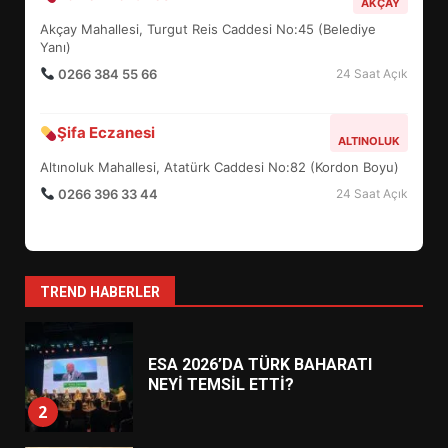
AKÇAY
ŞEKİLLENDİ?
Akçay Mahallesi, Turgut Reis Caddesi No:45 (Belediye
7
Yanı)
0266 384 55 66
24 Saat Açık
AYVALIK SU MİRASI İÇİN
HAREKETE GEÇİYOR: GÖZLER
Şifa Eczanesi
ALTINOLUK
BULUŞMADA
1
Altınoluk Mahallesi, Atatürk Caddesi No:82 (Kordon Boyu)
0266 396 33 44
24 Saat Açık
ESA 2026’DA TÜRK BAHARATI
NEYİ TEMSİL ETTİ?
2
TREND HABERLER
EİB’DE KRİTİK ATAMA:
SÜRDÜRÜLEBİLİRLİKTE NE
DEĞİŞECEK?
3