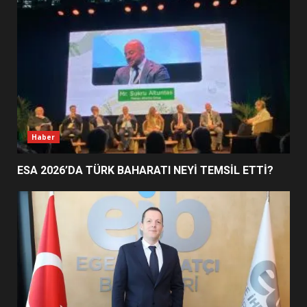
EDREMİT’İN GURURU TÜRKİYE
FİNALİNDE NE BAŞARDI?
4
BALIKESİR MÜZELERİNDE SÜRE
UZATILDI: NE DEĞİŞTİ?
5
Haber
ESA 2026’DA TÜRK BAHARATI NEYİ TEMSİL ETTİ?
BURHANİYE SATRANÇ
TURNUVASI KAYITLARI NEYİ
DEĞİŞTİRİYOR?
6
BURHANİYE BELEDİYESPOR’DA
YENİ YÖNETİM NASIL
ŞEKİLLENDİ?
7