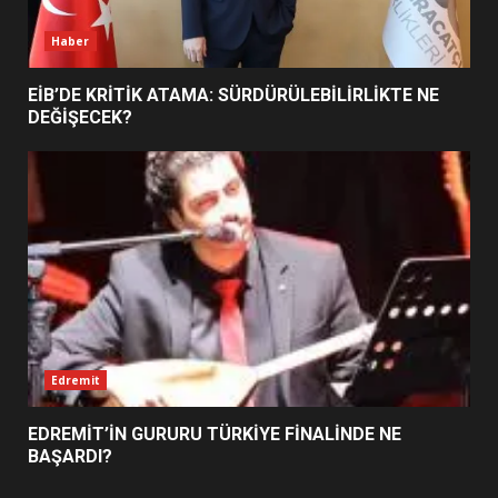
Haber
EİB’DE KRİTİK ATAMA: SÜRDÜRÜLEBİLİRLİKTE NE
DEĞİŞECEK?
Edremit
EDREMİT’İN GURURU TÜRKİYE FİNALİNDE NE
BAŞARDI?