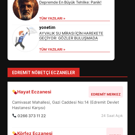
Depremde En Büyük Tehlike: Panik!
EDREMİT’İN GURURU TÜRKİYE
TÜM YAZILARI »
FİNALİNDE NE BAŞARDI?
yonetim
4
AYVALIK SU MİRASI İÇİN HAREKETE
GEÇİYOR: GÖZLER BULUŞMADA
TÜM YAZILARI »
BALIKESİR MÜZELERİNDE SÜRE
UZATILDI: NE DEĞİŞTİ?
5
EDREMIT NÖBETÇI ECZANELER
BURHANİYE SATRANÇ
Hayat Eczanesi
EDREMIT MERKEZ
TURNUVASI KAYITLARI NEYİ
Camivasat Mahallesi, Gazi Caddesi No:14 (Edremit Devlet
DEĞİŞTİRİYOR?
6
Hastanesi Karşısı)
0266 373 11 22
24 Saat Açık
BURHANİYE BELEDİYESPOR’DA
Körfez Eczanesi
YENİ YÖNETİM NASIL