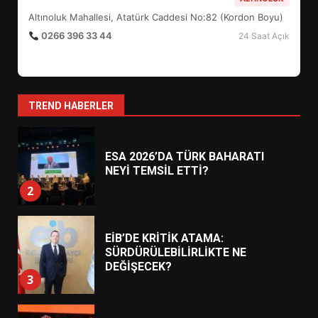
BULUŞMADA
1
Altınoluk Mahallesi, Atatürk Caddesi No:82 (Kordon Boyu)
0266 396 33 44
24 Saat Açık
ESA 2026’DA TÜRK BAHARATI
NEYİ TEMSİL ETTİ?
2
TREND HABERLER
EİB’DE KRİTİK ATAMA:
SÜRDÜRÜLEBİLİRLİKTE NE
DEĞİŞECEK?
3
EDREMİT’İN GURURU TÜRKİYE
FİNALİNDE NE BAŞARDI?
4