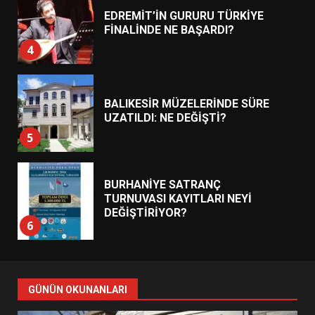
BALIKESİR MÜZELERİNDE SÜRE
UZATILDI: NE DEĞİŞTİ?
5
BURHANİYE SATRANÇ
TURNUVASI KAYITLARI NEYİ
DEĞİŞTİRİYOR?
6
BURHANİYE BELEDİYESPOR’DA
YENİ YÖNETİM NASIL
ŞEKİLLENDİ?
7
AYVALIK SU MİRASI İÇİN
HAREKETE GEÇİYOR: GÖZLER
GÜNÜN OKUNANLARI
BULUŞMADA
1