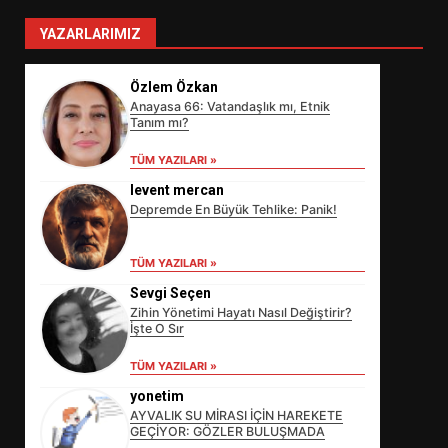
YAZARLARIMIZ
Özlem Özkan
Anayasa 66: Vatandaşlık mı, Etnik
Tanım mı?
TÜM YAZILARI »
levent mercan
Depremde En Büyük Tehlike: Panik!
EİB’DE KRİTİK ATAMA:
SÜRDÜRÜLEBİLİRLİKTE NE
TÜM YAZILARI »
DEĞİŞECEK?
3
Sevgi Seçen
Zihin Yönetimi Hayatı Nasıl Değiştirir?
İşte O Sır
EDREMİT’İN GURURU TÜRKİYE
TÜM YAZILARI »
FİNALİNDE NE BAŞARDI?
yonetim
4
AYVALIK SU MİRASI İÇİN HAREKETE
GEÇİYOR: GÖZLER BULUŞMADA