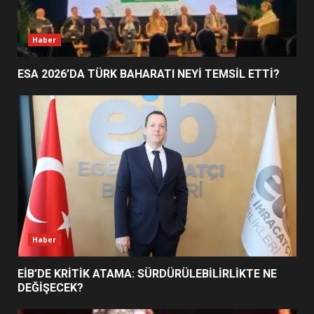
BALIKESİR MÜZELERİNDE SÜRE
UZATILDI: NE DEĞİŞTİ?
5
Haber
ESA 2026’DA TÜRK BAHARATI NEYİ TEMSİL ETTİ?
BURHANİYE SATRANÇ
TURNUVASI KAYITLARI NEYİ
DEĞİŞTİRİYOR?
6
BURHANİYE BELEDİYESPOR’DA
YENİ YÖNETİM NASIL
ŞEKİLLENDİ?
7
Haber
EİB’DE KRİTİK ATAMA: SÜRDÜRÜLEBİLİRLİKTE NE
DEĞİŞECEK?