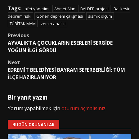
Tags:
afet yönetimi
Ahmet Akın
BALDEP projesi
Balıkesir
deprem riski
Gönen deprem çalışması
sismik ölçüm
TÜBİTAK MAM
zemin analizi
Post
Previous
AYVALIK’TA ÇOCUKLARIN ESERLERİ SERGİDE
navigation
YOĞUN İLGİ GÖRDÜ
Next
EDREMİT BELEDİYESİ BAYRAM SEFERBERLİĞİ: TÜM
İLÇE HAZIRLANIYOR
Bir yanıt yazın
Yorum yapabilmek için
oturum açmalısınız
.
BUGÜN OKUNANLAR