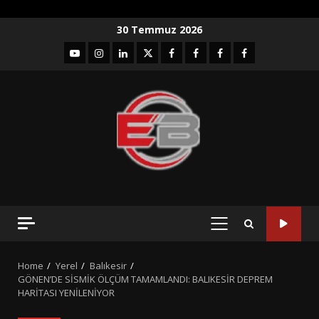
Skip
30 Temmuz 2026
to
YouTube
Instagram
LinkedIn
twitter
facebook-
Facebook-
Facebook-
Facebook-
content
1
2
3
Grup
PRIMARY
MENU
Home
Yerel
Balıkesir
GÖNEN’DE SİSMİK ÖLÇÜM TAMAMLANDI: BALIKESİR DEPREM
HARİTASI YENİLENİYOR