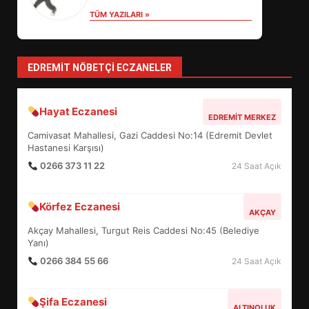
TÜM YAZILARI »
BALIKESİR MÜZELERİNDE SÜRE
UZATILDI: NE DEĞİŞTİ?
5
EDREMIT NÖBETÇI ECZANELER
BURHANİYE SATRANÇ
Hayat Eczanesi
EDREMIT MERKEZ
TURNUVASI KAYITLARI NEYİ
Camivasat Mahallesi, Gazi Caddesi No:14 (Edremit Devlet
DEĞİŞTİRİYOR?
6
Hastanesi Karşısı)
0266 373 11 22
24 Saat Açık
BURHANİYE BELEDİYESPOR’DA
Körfez Eczanesi
YENİ YÖNETİM NASIL
AKÇAY
ŞEKİLLENDİ?
Akçay Mahallesi, Turgut Reis Caddesi No:45 (Belediye
7
Yanı)
0266 384 55 66
24 Saat Açık
AYVALIK SU MİRASI İÇİN
HAREKETE GEÇİYOR: GÖZLER
Şifa Eczanesi
ALTINOLUK