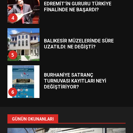
EDREMİT’İN GURURU TÜRKİYE
FİNALİNDE NE BAŞARDI?
4
BALIKESİR MÜZELERİNDE SÜRE
UZATILDI: NE DEĞİŞTİ?
5
BURHANİYE SATRANÇ
TURNUVASI KAYITLARI NEYİ
DEĞİŞTİRİYOR?
6
BURHANİYE BELEDİYESPOR’DA
YENİ YÖNETİM NASIL
GÜNÜN OKUNANLARI
ŞEKİLLENDİ?
7