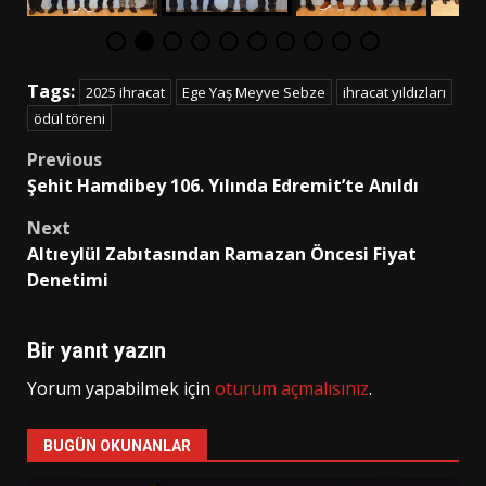
Tags:
2025 ihracat
Ege Yaş Meyve Sebze
ihracat yıldızları
ödül töreni
Post
Previous
Şehit Hamdibey 106. Yılında Edremit’te Anıldı
navigation
Next
Altıeylül Zabıtasından Ramazan Öncesi Fiyat
Denetimi
Bir yanıt yazın
Yorum yapabilmek için
oturum açmalısınız
.
BUGÜN OKUNANLAR