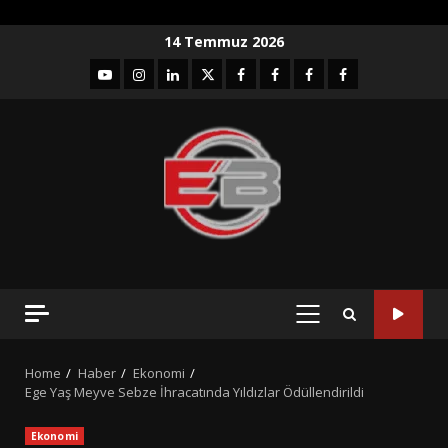
Skip
14 Temmuz 2026
to
YouTube
Instagram
LinkedIn
twitter
facebook-
Facebook-
Facebook-
Facebook-
content
1
2
3
Grup
PRIMARY
MENU
Home
Haber
Ekonomi
Ege Yaş Meyve Sebze İhracatında Yıldızlar Ödüllendirildi
Ekonomi