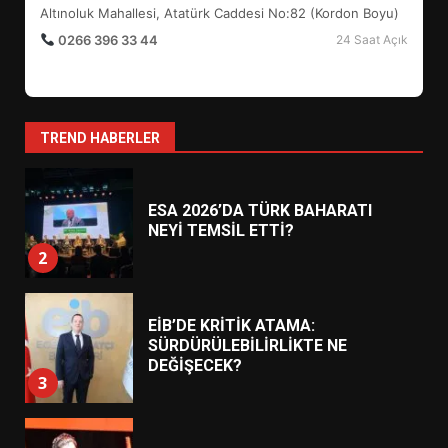
7
Altınoluk Mahallesi, Atatürk Caddesi No:82 (Kordon Boyu)
0266 396 33 44
24 Saat Açık
AYVALIK SU MİRASI İÇİN
HAREKETE GEÇİYOR: GÖZLER
BULUŞMADA
1
TREND HABERLER
ESA 2026’DA TÜRK BAHARATI
NEYİ TEMSİL ETTİ?
2
EİB’DE KRİTİK ATAMA:
SÜRDÜRÜLEBİLİRLİKTE NE
DEĞİŞECEK?
3