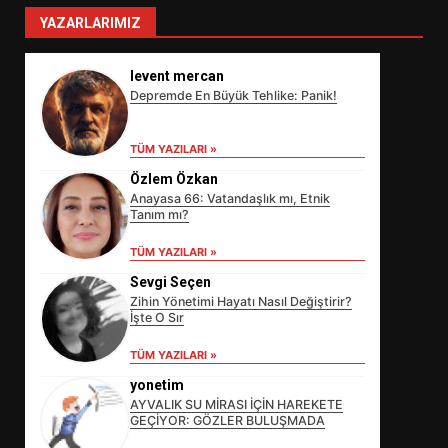
YAZARLARIMIZ
levent mercan
Depremde En Büyük Tehlike: Panik!
TÜM YAZILARI »
Özlem Özkan
Anayasa 66: Vatandaşlık mı, Etnik
Tanım mı?
TÜM YAZILARI »
Sevgi Seçen
Zihin Yönetimi Hayatı Nasıl Değiştirir?
İşte O Sır
EİB’DE KRİTİK ATAMA:
TÜM YAZILARI »
SÜRDÜRÜLEBİLİRLİKTE NE
DEĞİŞECEK?
yonetim
3
AYVALIK SU MİRASI İÇİN HAREKETE
GEÇİYOR: GÖZLER BULUŞMADA