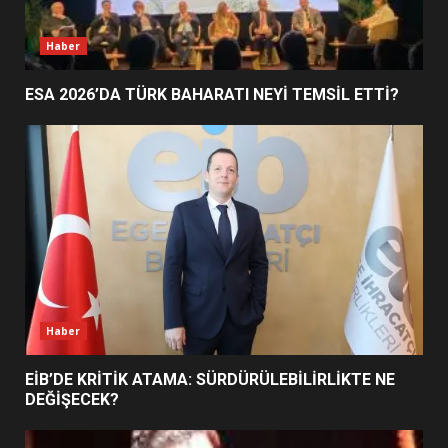
FİNALİNDE NE BAŞARDI?
4
Haber
ESA 2026’DA TÜRK BAHARATI NEYİ TEMSİL ETTİ?
BALIKESİR MÜZELERİNDE SÜRE
UZATILDI: NE DEĞİŞTİ?
5
BURHANİYE SATRANÇ
TURNUVASI KAYITLARI NEYİ
DEĞİŞTİRİYOR?
6
Haber
BURHANİYE BELEDİYESPOR’DA
YENİ YÖNETİM NASIL
EİB’DE KRİTİK ATAMA: SÜRDÜRÜLEBİLİRLİKTE NE
ŞEKİLLENDİ?
DEĞİŞECEK?
7