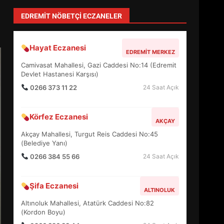
Depremde En Büyük Tehlike: Panik!
TÜM YAZILARI »
Özlem Özkan
Anayasa 66: Vatandaşlık mı, Etnik
Tanım mı?
TÜM YAZILARI »
Sevgi Seçen
Zihin Yönetimi Hayatı Nasıl Değiştirir?
İşte O Sır
TÜM YAZILARI »
EİB’DE KRİTİK ATAMA:
SÜRDÜRÜLEBİLİRLİKTE NE
yonetim
DEĞİŞECEK?
AYVALIK SU MİRASI İÇİN HAREKETE
3
GEÇİYOR: GÖZLER BULUŞMADA
TÜM YAZILARI »
EDREMİT’İN GURURU TÜRKİYE
FİNALİNDE NE BAŞARDI?
EDREMIT NÖBETÇI ECZANELER