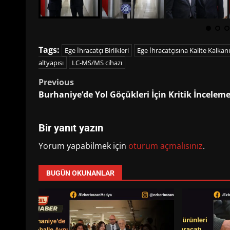
Tags:
Ege İhracatçı Birlikleri
Ege İhracatçısına Kalite Kalkanı
altyapısı
LC-MS/MS cihazı
Post
Previous
Burhaniye’de Yol Göçükleri İçin Kritik İncelem
navigation
Bir yanıt yazın
Yorum yapabilmek için
oturum açmalısınız
.
BUGÜN OKUNANLAR