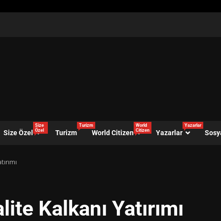
Size
Turizm
World
Yazarlar
Özel
Citizen
Size Özel
Turizm
World Citizen
Yazarlar
Sosy
atırımı
lite Kalkanı Yatırımı