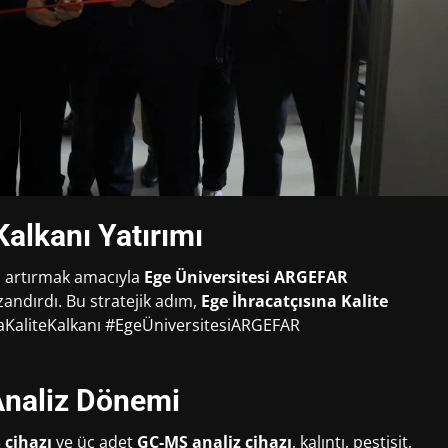
Kalkanı Yatırımı
ü artırmak amacıyla
Ege Üniversitesi ARGEFAR
azandırdı. Bu stratejik adım,
Ege İhracatçısına Kalite
naKaliteKalkanı #EgeÜniversitesiARGEFAR
Analiz Dönemi
cihazı
ve üç adet
GC-MS analiz cihazı
, kalıntı, pestisit,