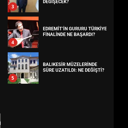
AYVALIK SU MİRASI İÇİN
HAREKETE GEÇİYOR: GÖZLER
BULUŞMADA
1
TREND HABERLER
ESA 2026’DA TÜRK BAHARATI
NEYİ TEMSİL ETTİ?
2
EİB’DE KRİTİK ATAMA:
SÜRDÜRÜLEBİLİRLİKTE NE
DEĞİŞECEK?
3
EDREMİT’İN GURURU TÜRKİYE
FİNALİNDE NE BAŞARDI?
4