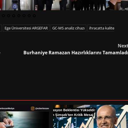
Ege Üniversitesi ARGEFAR
GC-MS analiz cihazı
ihracatta kalite
Nex
e
Burhaniye Ramazan Hazırlıklarını Tamamlad