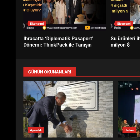
Ekonomi
Ekonomi
İhracatta ‘Diplomatik Pasaport’
Su ürünleri i
Dönemi: ThinkPack ile Tanışın
milyon $
GÜNÜN OKUNANLARI
Ayvalık
Haber