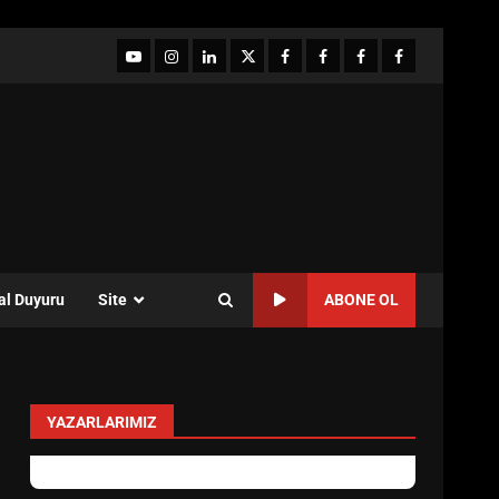
YouTube
Instagram
LinkedIn
twitter
facebook-
Facebook-
Facebook-
Facebook-
1
2
3
Grup
al Duyuru
Site
ABONE OL
YAZARLARIMIZ
levent mercan