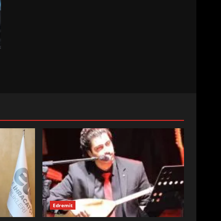
BALIKESİR MÜZELERİNDE
SÜRE UZATILDI: NE DEĞİŞTİ?
5
BURHANİYE SATRANÇ
TURNUVASI KAYITLARI NEYİ
DEĞİŞTİRİYOR?
6
BURHANİYE
BELEDİYESPOR’DA YENİ
YÖNETİM NASIL ŞEKİLLENDİ?
7
Edremit