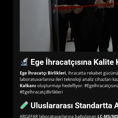
Ege İhracatçısına Kalite 
Ege İhracatçı Birlikleri
, ihracatta rekabet gücün
laboratuvarlarına ileri teknoloji analiz cihazları k
Kalkanı
oluşturmayı hedefliyor. #Egeİhracatçısı
#EgeİhracatçıBirlikleri
Uluslararası Standartta 
ARGEFAR laboratuvarlarına bağışlanan
LC-MS/MS 