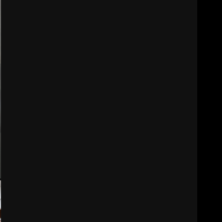
BALIKESİR MÜZELERİNDE
SÜRE UZATILDI: NE DEĞİŞTİ?
5
BURHANİYE SATRANÇ
TURNUVASI KAYITLARI NEYİ
DEĞİŞTİRİYOR?
6
BURHANİYE
BELEDİYESPOR’DA YENİ
YÖNETİM NASIL ŞEKİLLENDİ?
7
AYVALIK SU MİRASI İÇİN