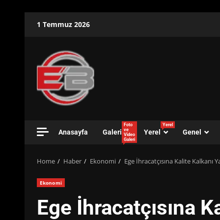
Skip
1 Temmuz 2026
to
content
Foto
Yerel
ve
Anasayfa
Galeri
Yerel
Genel
Video
Galeri
Home
Haber
Ekonomi
Ege İhracatçısına Kalite Kalkanı Y
Ekonomi
Ege İhracatçısına Ka