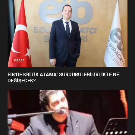
DEĞİŞTİRİYOR?
6
BURHANİYE BELEDİYESPOR’DA
YENİ YÖNETİM NASIL
ŞEKİLLENDİ?
7
Haber
EİB’DE KRİTİK ATAMA: SÜRDÜRÜLEBİLİRLİKTE NE
DEĞİŞECEK?