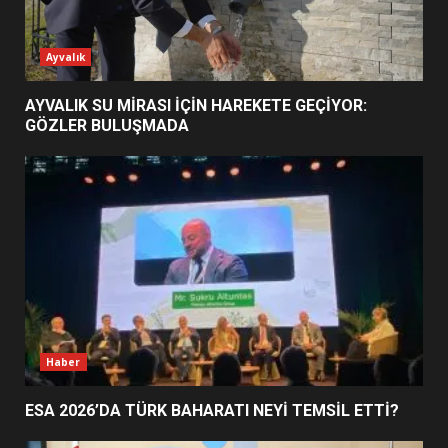
EİB’DE KRİTİK ATAMA:
Ayvalık
SÜRDÜRÜLEBİLİRLİKTE NE
DEĞİŞECEK?
3
AYVALIK SU MİRASI İÇİN HAREKETE GEÇİYOR:
GÖZLER BULUŞMADA
EDREMİT’İN GURURU TÜRKİYE
FİNALİNDE NE BAŞARDI?
4
BALIKESİR MÜZELERİNDE SÜRE
UZATILDI: NE DEĞİŞTİ?
5
Haber
ESA 2026’DA TÜRK BAHARATI NEYİ TEMSİL ETTİ?
BURHANİYE SATRANÇ
TURNUVASI KAYITLARI NEYİ