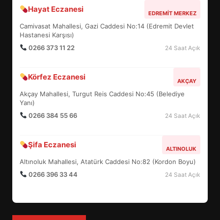
BURHANİYE SATRANÇ
Hayat Eczanesi
EDREMIT MERKEZ
TURNUVASI KAYITLARI NEYİ
Camivasat Mahallesi, Gazi Caddesi No:14 (Edremit Devlet
DEĞİŞTİRİYOR?
6
Hastanesi Karşısı)
0266 373 11 22
24 Saat Açık
BURHANİYE BELEDİYESPOR’DA
Körfez Eczanesi
YENİ YÖNETİM NASIL
AKÇAY
ŞEKİLLENDİ?
Akçay Mahallesi, Turgut Reis Caddesi No:45 (Belediye
7
Yanı)
0266 384 55 66
24 Saat Açık
AYVALIK SU MİRASI İÇİN
HAREKETE GEÇİYOR: GÖZLER
Şifa Eczanesi
ALTINOLUK
BULUŞMADA
1
Altınoluk Mahallesi, Atatürk Caddesi No:82 (Kordon Boyu)
0266 396 33 44
24 Saat Açık
ESA 2026’DA TÜRK BAHARATI
NEYİ TEMSİL ETTİ?