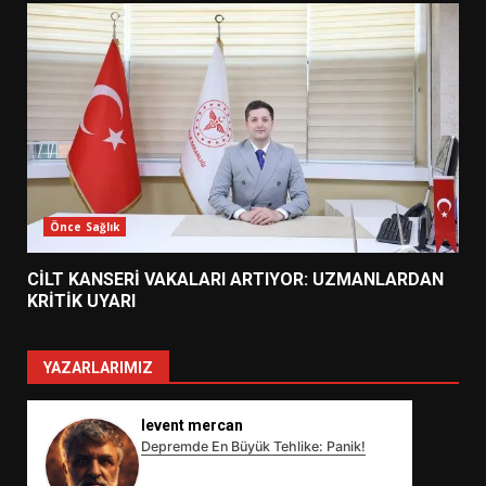
Önce Sağlık
CİLT KANSERİ VAKALARI ARTIYOR: UZMANLARDAN
KRİTİK UYARI
YAZARLARIMIZ
levent mercan
Depremde En Büyük Tehlike: Panik!