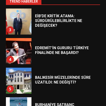
2
TREND HABERLER
EİB’DE KRİTİK ATAMA:
SÜRDÜRÜLEBİLİRLİKTE NE
DEĞİŞECEK?
3
EDREMİT’İN GURURU TÜRKİYE
FİNALİNDE NE BAŞARDI?
4
BALIKESİR MÜZELERİNDE SÜRE
UZATILDI: NE DEĞİŞTİ?
5
BURHANİYE SATRANÇ