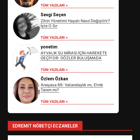
TÜM YAZILARI »
Sevgi Seçen
Zihin Yönetimi Hayatı Nasıl Değiştirir?
İşte O Sır
EİB’DE KRİTİK ATAMA:
SÜRDÜRÜLEBİLİRLİKTE NE
TÜM YAZILARI »
DEĞİŞECEK?
3
yonetim
AYVALIK SU MİRASI İÇİN HAREKETE
GEÇİYOR: GÖZLER BULUŞMADA
EDREMİT’İN GURURU TÜRKİYE
TÜM YAZILARI »
FİNALİNDE NE BAŞARDI?
Özlem Özkan
4
Anayasa 66: Vatandaşlık mı, Etnik
Tanım mı?
TÜM YAZILARI »
BALIKESİR MÜZELERİNDE SÜRE
UZATILDI: NE DEĞİŞTİ?
5
EDREMIT NÖBETÇI ECZANELER