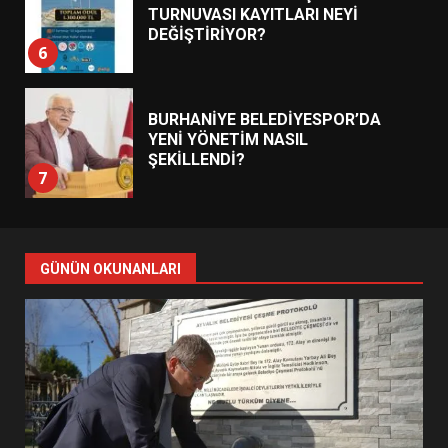
TURNUVASI KAYITLARI NEYİ
DEĞİŞTİRİYOR?
6
BURHANİYE BELEDİYESPOR’DA
YENİ YÖNETİM NASIL
ŞEKİLLENDİ?
7
AYVALIK SU MİRASI İÇİN
HAREKETE GEÇİYOR: GÖZLER
GÜNÜN OKUNANLARI
BULUŞMADA
1
ESA 2026’DA TÜRK BAHARATI
NEYİ TEMSİL ETTİ?
2