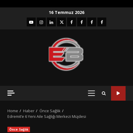
Skip
16 Temmuz 2026
to
YouTube
Instagram
LinkedIn
twitter
facebook-
Facebook-
Facebook-
Facebook-
content
1
2
3
Grup
PRIMARY
MENU
Home
Haber
Önce Sağlık
Edremit’e 6 Yeni Aile Sağlığı Merkezi Müjdesi
Önce Sağlık