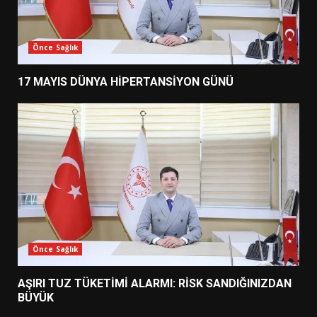
Önce Sağlık
17 MAYIS DÜNYA HİPERTANSİYON GÜNÜ
Önce Sağlık
AŞIRI TUZ TÜKETİMİ ALARMI: RİSK SANDIĞINIZDAN
BÜYÜK