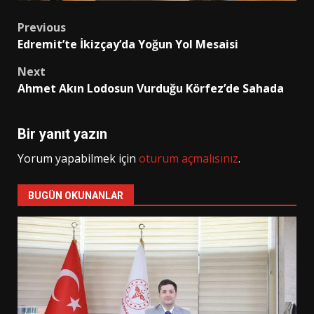
Post
Previous
Edremit’te İkizçay’da Yoğun Yol Mesaisi
navigation
Next
Ahmet Akın Lodosun Vurduğu Körfez’de Sahada
Bir yanıt yazın
Yorum yapabilmek için
oturum açmalısınız
.
BUGÜN OKUNANLAR