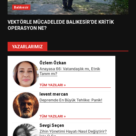
Balıkesir
VEKTÖRLE MÜCADELEDE BALIKESİR’DE KRİTİK
OPERASYON NE?
YAZARLARIMIZ
Özlem Özkan
Anayasa 66: Vatandaşlık mı, Etnik
Tanım mı?
TÜM YAZILARI »
levent mercan
Depremde En Büyük Tehlike: Panik!
EİB’DE KRİTİK ATAMA:
SÜRDÜRÜLEBİLİRLİKTE NE
TÜM YAZILARI »
DEĞİŞECEK?
3
Sevgi Seçen
Zihin Yönetimi Hayatı Nasıl Değiştirir?