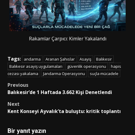
Rakamlar Çarpıcı: Kimler Yakalandı
Tags:
andarma
Aranan Şahıslar
Asayiş
Balıkesir
Balıkesir asayiş uygulamaları
güvenlik operasyonu
hapis
cezası yakalama
Jandarma Operasyonu
suçla mücadele
Post
Previous
Balıkesir’de 1 Haftada 3.662 Kişi Denetlendi
navigation
Next
Kent Konseyi Ayvalık’ta buluştu: kritik toplantı
Bir yanıt yazın