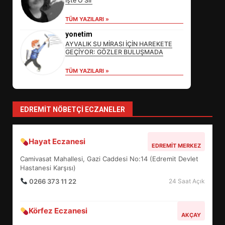
İşte O Sır
TÜM YAZILARI »
EDREMİT’İN GURURU TÜRKİYE
FİNALİNDE NE BAŞARDI?
yonetim
AYVALIK SU MİRASI İÇİN HAREKETE
4
GEÇİYOR: GÖZLER BULUŞMADA
TÜM YAZILARI »
BALIKESİR MÜZELERİNDE SÜRE
UZATILDI: NE DEĞİŞTİ?
5
EDREMIT NÖBETÇI ECZANELER
Hayat Eczanesi
BURHANİYE SATRANÇ
EDREMIT MERKEZ
TURNUVASI KAYITLARI NEYİ
Camivasat Mahallesi, Gazi Caddesi No:14 (Edremit Devlet
DEĞİŞTİRİYOR?
Hastanesi Karşısı)
6
0266 373 11 22
24 Saat Açık
BURHANİYE BELEDİYESPOR’DA
Körfez Eczanesi
YENİ YÖNETİM NASIL
AKÇAY