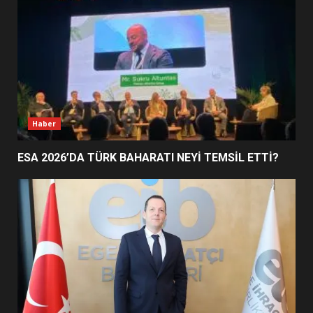
EDREMİT’İN GURURU TÜRKİYE
FİNALİNDE NE BAŞARDI?
4
BALIKESİR MÜZELERİNDE SÜRE
UZATILDI: NE DEĞİŞTİ?
5
Haber
ESA 2026’DA TÜRK BAHARATI NEYİ TEMSİL ETTİ?
BURHANİYE SATRANÇ
TURNUVASI KAYITLARI NEYİ
DEĞİŞTİRİYOR?
6
BURHANİYE BELEDİYESPOR’DA
YENİ YÖNETİM NASIL
ŞEKİLLENDİ?
7