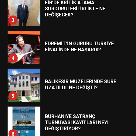
EDREMİT’İN GURURU TÜRKİYE
FİNALİNDE NE BAŞARDI?
4
BALIKESİR MÜZELERİNDE SÜRE
UZATILDI: NE DEĞİŞTİ?
5
BURHANİYE SATRANÇ
TURNUVASI KAYITLARI NEYİ
DEĞİŞTİRİYOR?
6
BURHANİYE BELEDİYESPOR’DA
YENİ YÖNETİM NASIL
ŞEKİLLENDİ?
7