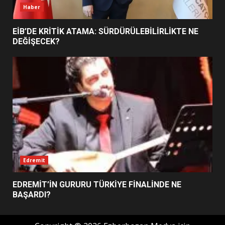
Haber
EİB’DE KRİTİK ATAMA: SÜRDÜRÜLEBİLİRLİKTE NE
DEĞİŞECEK?
Edremit
EDREMİT’İN GURURU TÜRKİYE FİNALİNDE NE
BAŞARDI?