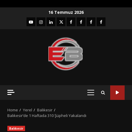
Skip
16 Temmuz 2026
to
YouTube
Instagram
LinkedIn
twitter
facebook-
Facebook-
Facebook-
Facebook-
content
1
2
3
Grup
PRIMARY
MENU
Home
Yerel
Balıkesir
Balıkesir’de 1 Haftada 310 Şüpheli Yakalandı
Balıkesir