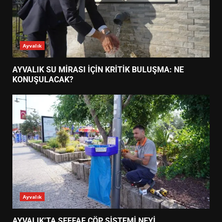
Ayvalık
AYVALIK SU MİRASI İÇİN KRİTİK BULUŞMA: NE
KONUŞULACAK?
Ayvalık
AYVALIK’TA ŞEFFAF ÇÖP SİSTEMİ NEYİ