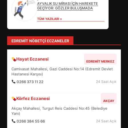
AYVALIK SU MİRASI İÇİN HAREKETE
DEĞİŞECEK?
GEÇİYOR: GÖZLER BULUŞMADA
3
TÜM YAZILARI »
EDREMİT’İN GURURU TÜRKİYE
FİNALİNDE NE BAŞARDI?
EDREMIT NÖBETÇI ECZANELER
4
Hayat Eczanesi
EDREMIT MERKEZ
BALIKESİR MÜZELERİNDE SÜRE
Camivasat Mahallesi, Gazi Caddesi No:14 (Edremit Devlet
UZATILDI: NE DEĞİŞTİ?
Hastanesi Karşısı)
5
0266 373 11 22
24 Saat Açık
Körfez Eczanesi
BURHANİYE SATRANÇ
AKÇAY
TURNUVASI KAYITLARI NEYİ
Akçay Mahallesi, Turgut Reis Caddesi No:45 (Belediye
DEĞİŞTİRİYOR?
Yanı)
6
0266 384 55 66
24 Saat Açık