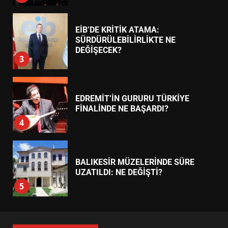
3
EDREMİT’İN GURURU TÜRKİYE
FİNALİNDE NE BAŞARDI?
4
BALIKESİR MÜZELERİNDE SÜRE
UZATILDI: NE DEĞİŞTİ?
5
BURHANİYE SATRANÇ
TURNUVASI KAYITLARI NEYİ
DEĞİŞTİRİYOR?
6