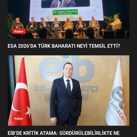
EDREMİT’İN GURURU TÜRKİYE
FİNALİNDE NE BAŞARDI?
Haber
4
ESA 2026’DA TÜRK BAHARATI NEYİ TEMSİL ETTİ?
BALIKESİR MÜZELERİNDE SÜRE
UZATILDI: NE DEĞİŞTİ?
5
BURHANİYE SATRANÇ
TURNUVASI KAYITLARI NEYİ
DEĞİŞTİRİYOR?
6
Haber
EİB’DE KRİTİK ATAMA: SÜRDÜRÜLEBİLİRLİKTE NE
BURHANİYE BELEDİYESPOR’DA