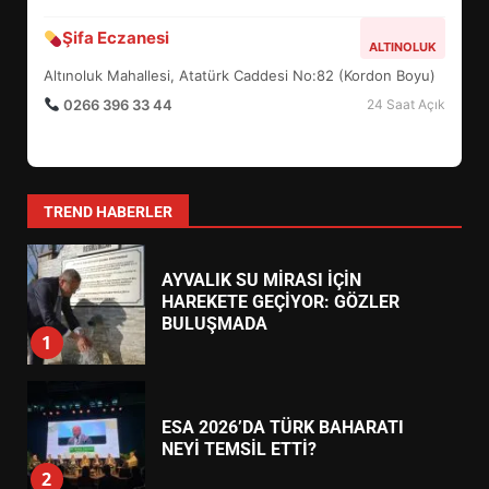
BURHANİYE BELEDİYESPOR’DA
Şifa Eczanesi
ALTINOLUK
YENİ YÖNETİM NASIL
Altınoluk Mahallesi, Atatürk Caddesi No:82 (Kordon Boyu)
ŞEKİLLENDİ?
7
0266 396 33 44
24 Saat Açık
AYVALIK SU MİRASI İÇİN
HAREKETE GEÇİYOR: GÖZLER
TREND HABERLER
BULUŞMADA
1
ESA 2026’DA TÜRK BAHARATI
NEYİ TEMSİL ETTİ?
2
EİB’DE KRİTİK ATAMA:
SÜRDÜRÜLEBİLİRLİKTE NE
DEĞİŞECEK?