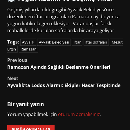
Geçmiş yıllarda olduğu gibi Ayvalık Belediyesi’nce
düzenlenen iftar programları Ramazan ayı boyunca
yoğun katılımla gerçekleşiyor. Vatandaşlar farklı
mahallelerde kurulan sofralarda bir araya geliyor.
Tags:
Ayvalık
Ayvalık Belediyesi
iftar
iftar sofraları
Mesut
Ergin
Ramazan
Post
Previous
Ramazan Ayında Sağlıklı Beslenme Önerileri
navigation
Next
Ayvalık’ta Lodos Alarmı: Ekipler Hasar Tespitinde
Bir yanıt yazın
Yorum yapabilmek için
oturum açmalısınız
.
BUGÜN OKUNANLAR