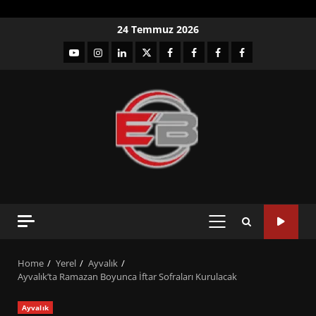
Skip
24 Temmuz 2026
to
YouTube
Instagram
LinkedIn
twitter
facebook-
Facebook-
Facebook-
Facebook-
content
1
2
3
Grup
PRIMARY
MENU
Home
Yerel
Ayvalık
Ayvalık’ta Ramazan Boyunca İftar Sofraları Kurulacak
Ayvalık