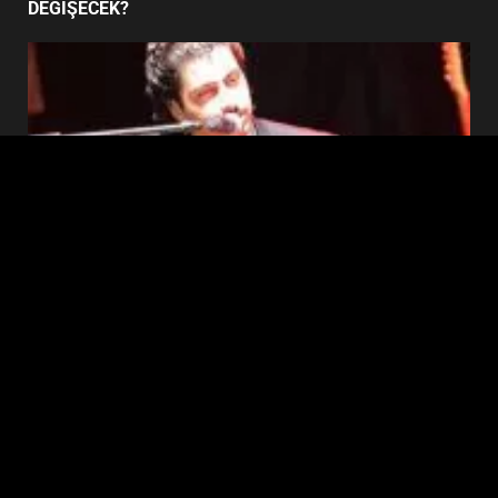
DEĞİŞECEK?
YENİ YÖNETİM NASIL
ŞEKİLLENDİ?
7
Edremit
EDREMİT’İN GURURU TÜRKİYE FİNALİNDE NE
BAŞARDI?
Copyright © 2026 Ezberbozan Medya için
hazırlanmıştır
|
DarkNews
by AF themes.