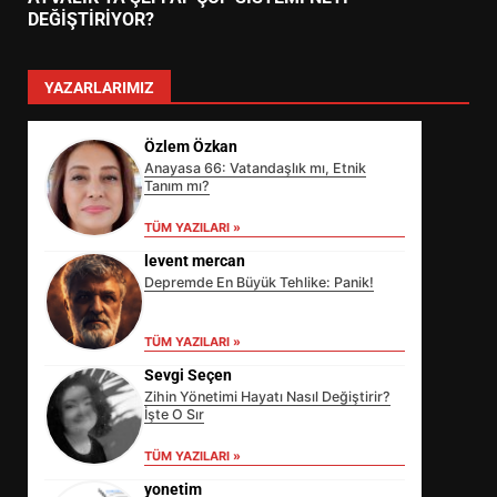
DEĞİŞTİRİYOR?
YAZARLARIMIZ
Özlem Özkan
Anayasa 66: Vatandaşlık mı, Etnik
Tanım mı?
TÜM YAZILARI »
levent mercan
Depremde En Büyük Tehlike: Panik!
TÜM YAZILARI »
Sevgi Seçen
Zihin Yönetimi Hayatı Nasıl Değiştirir?
İşte O Sır
TÜM YAZILARI »
EİB’DE KRİTİK ATAMA:
yonetim
SÜRDÜRÜLEBİLİRLİKTE NE