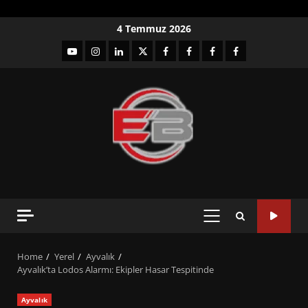
Skip
4 Temmuz 2026
to
YouTube
Instagram
LinkedIn
twitter
facebook-
Facebook-
Facebook-
Facebook-
content
1
2
3
Grup
PRIMARY
MENU
Home
Yerel
Ayvalık
Ayvalık’ta Lodos Alarmı: Ekipler Hasar Tespitinde
Ayvalık