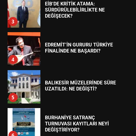
EDREMİT’İN GURURU TÜRKİYE
FİNALİNDE NE BAŞARDI?
4
BALIKESİR MÜZELERİNDE SÜRE
UZATILDI: NE DEĞİŞTİ?
5
BURHANİYE SATRANÇ
TURNUVASI KAYITLARI NEYİ
DEĞİŞTİRİYOR?
6
BURHANİYE BELEDİYESPOR’DA
YENİ YÖNETİM NASIL
ŞEKİLLENDİ?
7