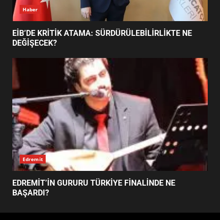
Haber
EİB’DE KRİTİK ATAMA: SÜRDÜRÜLEBİLİRLİKTE NE
DEĞİŞECEK?
Edremit
EDREMİT’İN GURURU TÜRKİYE FİNALİNDE NE
BAŞARDI?