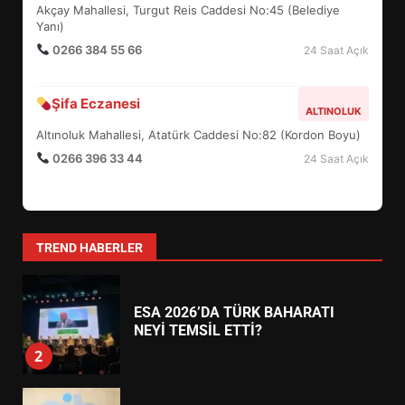
ŞEKİLLENDİ?
Akçay Mahallesi, Turgut Reis Caddesi No:45 (Belediye
7
Yanı)
0266 384 55 66
24 Saat Açık
AYVALIK SU MİRASI İÇİN
HAREKETE GEÇİYOR: GÖZLER
Şifa Eczanesi
ALTINOLUK
BULUŞMADA
1
Altınoluk Mahallesi, Atatürk Caddesi No:82 (Kordon Boyu)
0266 396 33 44
24 Saat Açık
ESA 2026’DA TÜRK BAHARATI
NEYİ TEMSİL ETTİ?
2
TREND HABERLER
EİB’DE KRİTİK ATAMA:
SÜRDÜRÜLEBİLİRLİKTE NE
DEĞİŞECEK?
3