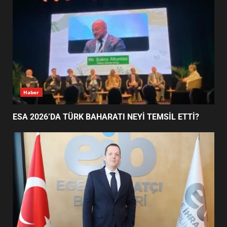
EDREMİT’İN GURURU TÜRKİYE
FİNALİNDE NE BAŞARDI?
4
BALIKESİR MÜZELERİNDE SÜRE
UZATILDI: NE DEĞİŞTİ?
5
Haber
ESA 2026’DA TÜRK BAHARATI NEYİ TEMSİL ETTİ?
BURHANİYE SATRANÇ
TURNUVASI KAYITLARI NEYİ
DEĞİŞTİRİYOR?
6
BURHANİYE BELEDİYESPOR’DA
YENİ YÖNETİM NASIL
ŞEKİLLENDİ?
7