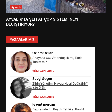
Ayvalık
AYVALIK’TA ŞEFFAF ÇÖP SİSTEMİ NEYİ
DEĞİŞTİRİYOR?
YAZARLARIMIZ
Özlem Özkan
Anayasa 66: Vatandaşlık mı, Etnik
Tanım mı?
TÜM YAZILARI »
Sevgi Seçen
Zihin Yönetimi Hayatı Nasıl Değiştirir?
İşte O Sır
EİB’DE KRİTİK ATAMA:
SÜRDÜRÜLEBİLİRLİKTE NE
TÜM YAZILARI »
DEĞİŞECEK?
3
levent mercan
Depremde En Büyük Tehlike: Panik!