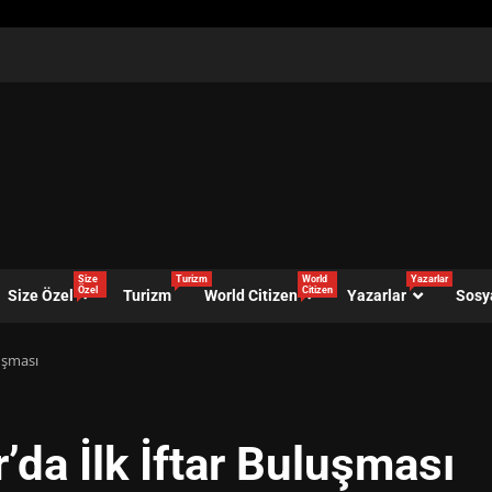
Size
Turizm
World
Yazarlar
Özel
Citizen
Size Özel
Turizm
World Citizen
Yazarlar
Sosy
luşması
r’da İlk İftar Buluşması