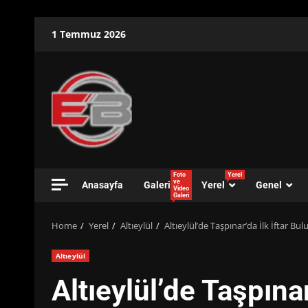
Skip
1 Temmuz 2026
to
content
Foto
Yerel
ve
Anasayfa
Galeri
Yerel
Genel
Video
Galeri
Home
Yerel
Altıeylül
Altıeylül’de Taşpınar’da İlk İftar Bu
Altıeylül
Altıeylül’de Taşpına