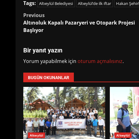
Tags:
Altıeylül Belediyesi
Altıeylül’de ilk iftar
Hakan Şehirl
Post
Previous
Altınoluk Kapalı Pazaryeri ve Otopark Projesi
navigation
Başlıyor
Bir yanıt yazın
Yorum yapabilmek için
oturum açmalısınız
.
BUGÜN OKUNANLAR
Altıeylül
Altıeylül