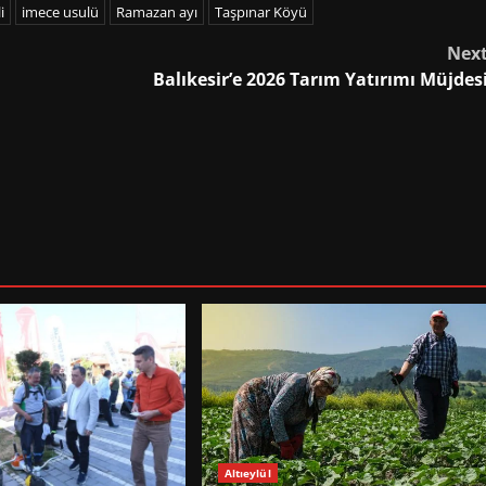
i
imece usulü
Ramazan ayı
Taşpınar Köyü
Nex
Balıkesir’e 2026 Tarım Yatırımı Müjdes
Altıeylül