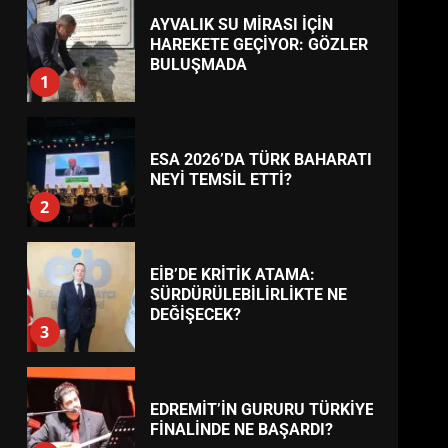
AYVALIK SU MİRASI İÇİN
HAREKETE GEÇİYOR: GÖZLER
BULUŞMADA
1
TREND HABERLER
ESA 2026’DA TÜRK BAHARATI
NEYİ TEMSİL ETTİ?
2
EİB’DE KRİTİK ATAMA:
SÜRDÜRÜLEBİLİRLİKTE NE
DEĞİŞECEK?
3
EDREMİT’İN GURURU TÜRKİYE
FİNALİNDE NE BAŞARDI?
4