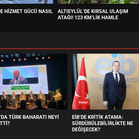
DE HİZMET GÜCÜ NASIL
ALTIEYLÜL’DE KIRSAL ULAŞIM
ATAĞI! 123 KM’LİK HAMLE
Haber
’DA TÜRK BAHARATI NEYİ
EİB’DE KRİTİK ATAMA:
TTİ?
SÜRDÜRÜLEBİLİRLİKTE NE
DEĞİŞECEK?