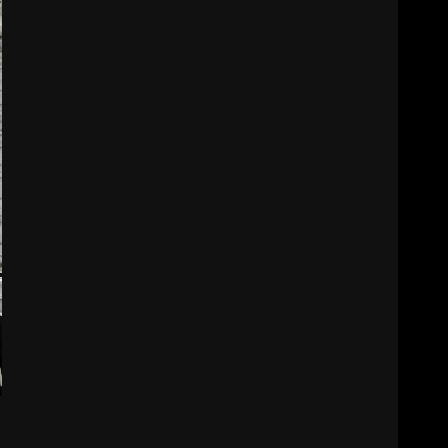
HAREKETE GEÇİYOR: GÖZLER
BULUŞMADA
1
ESA 2026’DA TÜRK BAHARATI
NEYİ TEMSİL ETTİ?
2
EİB’DE KRİTİK ATAMA:
SÜRDÜRÜLEBİLİRLİKTE NE
DEĞİŞECEK?
3
EDREMİT’İN GURURU TÜRKİYE
FİNALİNDE NE BAŞARDI?
4