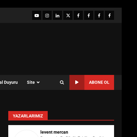
YouTube
Instagram
LinkedIn
twitter
facebook-
Facebook-
Facebook-
Facebook-
1
2
3
Grup
al Duyuru
Site
ABONE OL
YAZARLARIMIZ
levent mercan