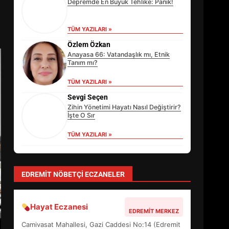
Depremde En Büyük Tehlike: Panik!
TÜM YAZILARI »
Özlem Özkan
Anayasa 66: Vatandaşlık mı, Etnik
Tanım mı?
TÜM YAZILARI »
Sevgi Seçen
Zihin Yönetimi Hayatı Nasıl Değiştirir?
İşte O Sır
TÜM YAZILARI »
EİB’DE KRİTİK ATAMA:
SÜRDÜRÜLEBİLİRLİKTE NE
yonetim
DEĞİŞECEK?
AYVALIK SU MİRASI İÇİN HAREKETE
3
GEÇİYOR: GÖZLER BULUŞMADA
TÜM YAZILARI »
EDREMİT’İN GURURU TÜRKİYE
FİNALİNDE NE BAŞARDI?
EDREMIT NÖBETÇI ECZANELER