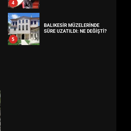
BALIKESİR MÜZELERİNDE
SÜRE UZATILDI: NE DEĞİŞTİ?
5
BURHANİYE SATRANÇ
TURNUVASI KAYITLARI NEYİ
DEĞİŞTİRİYOR?
6
BURHANİYE
BELEDİYESPOR’DA YENİ
YÖNETİM NASIL ŞEKİLLENDİ?
7
AYVALIK SU MİRASI İÇİN