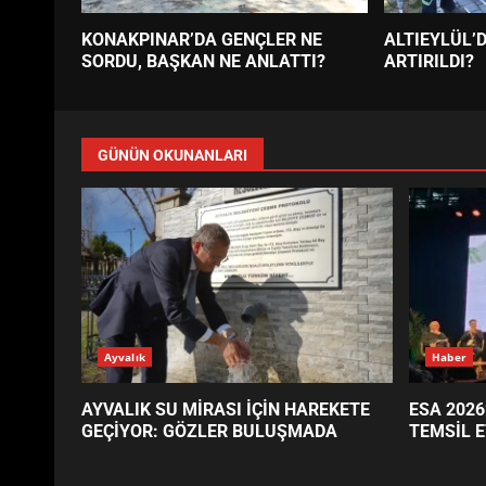
KONAKPINAR’DA GENÇLER NE
ALTIEYLÜL’
SORDU, BAŞKAN NE ANLATTI?
ARTIRILDI?
GÜNÜN OKUNANLARI
Ayvalık
Haber
AYVALIK SU MİRASI İÇİN HAREKETE
ESA 2026
GEÇİYOR: GÖZLER BULUŞMADA
TEMSİL E