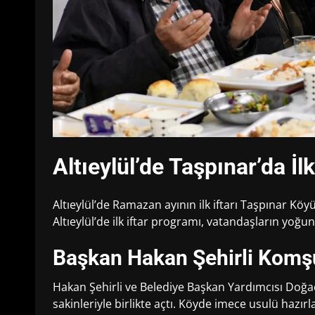
Altıeylül’de Taşpınar’da İl
Altıeylül’de Ramazan ayının ilk iftarı Taşpınar Köyü
Altıeylül’de ilk iftar programı, vatandaşların yoğu
Başkan Hakan Şehirli Komşu
Hakan Şehirli
ve Belediye Başkan Yardımcısı Doğaç 
sakinleriyle birlikte açtı. Köyde imece usulü hazı