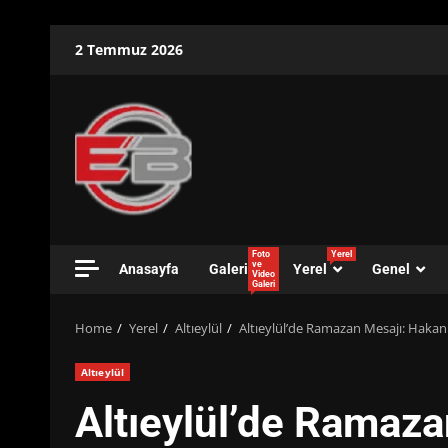
Skip
2 Temmuz 2026
to
content
Foto
Yerel
ve
Anasayfa
Galeri
Yerel
Genel
Video
Galeri
Home
Yerel
Altıeylül
Altıeylül’de Ramazan Mesajı: Hakan 
Altıeylül
Altıeylül’de Ramaza