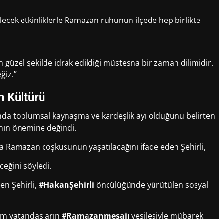
ecek etkinliklerle Ramazan ruhunun ilçede hep birlikte
güzel şekilde idrak edildiği müstesna bir zaman dilimidir.
ğiz.”
 Kültürü
nda toplumsal kaynaşma ve kardeşlik ayı olduğunu belirten
ının önemine değindi.
 Ramazan coşkusunun yaşatılacağını ifade eden Şehirli,
eceğini söyledi.
en Şehirli,
#HakanŞehirli
öncülüğünde yürütülen sosyal
tüm vatandaşların
#Ramazanmesajı
vesilesiyle mübarek