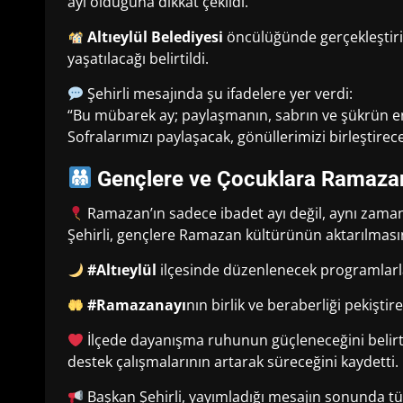
ayı olduğuna dikkat çekildi.
Altıeylül Belediyesi
öncülüğünde gerçekleştiril
yaşatılacağı belirtildi.
Şehirli mesajında şu ifadelere yer verdi:
“Bu mübarek ay; paylaşmanın, sabrın ve şükrün en 
Sofralarımızı paylaşacak, gönüllerimizi birleştirece
Gençlere ve Çocuklara Ramazan
Ramazan’ın sadece ibadet ayı değil, aynı zama
Şehirli, gençlere Ramazan kültürünün aktarılmas
#Altıeylül
ilçesinde düzenlenecek programlarla
#Ramazanayı
nın birlik ve beraberliği pekiştir
İlçede dayanışma ruhunun güçleneceğini belirt
destek çalışmalarının artarak süreceğini kaydetti.
Başkan Şehirli, yayımladığı mesajın sonunda 