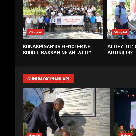
Altıeylül
Altıeylül
KONAKPINAR’DA GENÇLER NE
ALTIEYLÜL’
SORDU, BAŞKAN NE ANLATTI?
ARTIRILDI?
GÜNÜN OKUNANLARI
Ayvalık
Haber