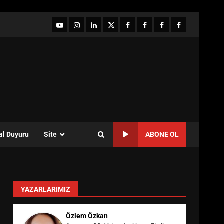
YouTube
Instagram
LinkedIn
twitter
facebook-
Facebook-
Facebook-
Facebook-
1
2
3
Grup
al Duyuru
Site
ABONE OL
YAZARLARIMIZ
Özlem Özkan