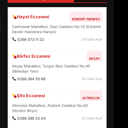
4
Hayat Eczanesi
EDREMIT MERKEZ
BALIKESİR MÜZELERİNDE
Camivasat Mahallesi, Gazi Caddesi No:14 (Edremit
SÜRE UZATILDI: NE DEĞİŞTİ?
Devlet Hastanesi Karşısı)
5
0266 373 11 22
24 Saat Açık
Körfez Eczanesi
BURHANİYE SATRANÇ
AKÇAY
TURNUVASI KAYITLARI NEYİ
Akçay Mahallesi, Turgut Reis Caddesi No:45
DEĞİŞTİRİYOR?
(Belediye Yanı)
6
0266 384 55 66
24 Saat Açık
BURHANİYE
Şifa Eczanesi
BELEDİYESPOR’DA YENİ
ALTINOLUK
YÖNETİM NASIL ŞEKİLLENDİ?
Altınoluk Mahallesi, Atatürk Caddesi No:82
7
(Kordon Boyu)
0266 396 33 44
24 Saat Açık