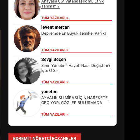
Anayasa 66: Vatandaşlık mı, Etnik
Tanım mı?
TÜM YAZILARI »
levent mercan
Depremde En Büyük Tehlike: Panik!
TÜM YAZILARI »
Sevgi Seçen
Zihin Yönetimi Hayatı Nasıl Değiştirir?
İşte O Sır
TÜM YAZILARI »
EİB’DE KRİTİK ATAMA:
SÜRDÜRÜLEBİLİRLİKTE NE
yonetim
DEĞİŞECEK?
AYVALIK SU MİRASI İÇİN HAREKETE
3
GEÇİYOR: GÖZLER BULUŞMADA
TÜM YAZILARI »
EDREMİT’İN GURURU TÜRKİYE
FİNALİNDE NE BAŞARDI?
EDREMIT NÖBETÇI ECZANELER