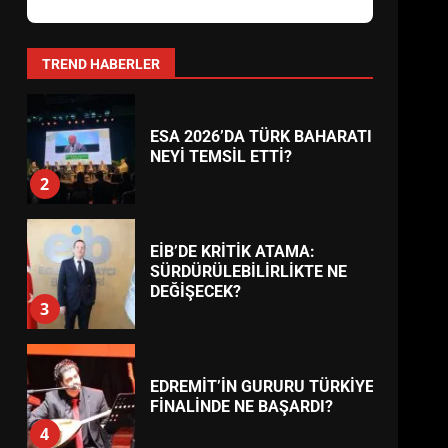
AYVALIK SU MİRASI İÇİN
HAREKETE GEÇİYOR: GÖZLER
BULUŞMADA
1
TREND HABERLER
ESA 2026’DA TÜRK BAHARATI
NEYİ TEMSİL ETTİ?
2
EİB’DE KRİTİK ATAMA:
SÜRDÜRÜLEBİLİRLİKTE NE
DEĞİŞECEK?
3
EDREMİT’İN GURURU TÜRKİYE
FİNALİNDE NE BAŞARDI?
4