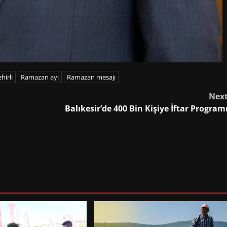
hirli
Ramazan ayı
Ramazan mesajı
Nex
Balıkesir’de 400 Bin Kişiye İftar Program