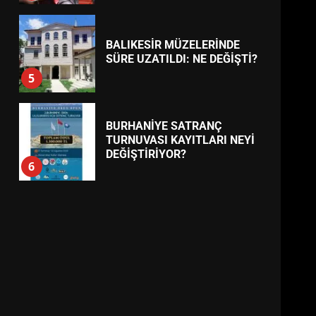
BALIKESİR MÜZELERİNDE
SÜRE UZATILDI: NE DEĞİŞTİ?
5
BURHANİYE SATRANÇ
TURNUVASI KAYITLARI NEYİ
DEĞİŞTİRİYOR?
6
BURHANİYE
BELEDİYESPOR’DA YENİ
YÖNETİM NASIL ŞEKİLLENDİ?
7
AYVALIK SU MİRASI İÇİN