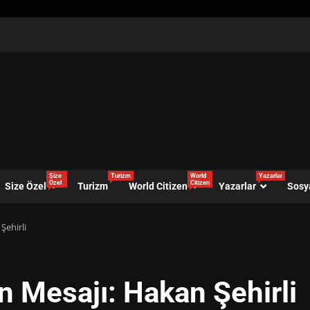
Size
Turizm
World
Yazarlar
Özel
Citizen
Size Özel
Turizm
World Citizen
Yazarlar
Sosy
Şehirli
n Mesajı: Hakan Şehirli