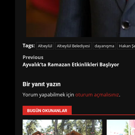
Tags:
Altıeylül
Altıeylül Belediyesi
dayanışma
Hakan Şe
Post
Previous
Ayvalık’ta Ramazan Etkinlikleri Başlıyor
navigation
Bir yanıt yazın
Yorum yapabilmek için
oturum açmalısınız
.
BUGÜN OKUNANLAR