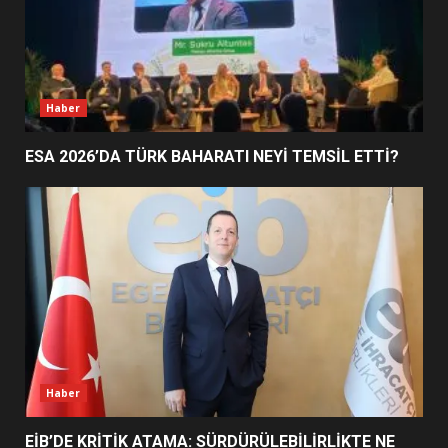
BALIKESİR MÜZELERİNDE SÜRE
UZATILDI: NE DEĞİŞTİ?
Haber
5
ESA 2026’DA TÜRK BAHARATI NEYİ TEMSİL ETTİ?
BURHANİYE SATRANÇ
TURNUVASI KAYITLARI NEYİ
DEĞİŞTİRİYOR?
6
BURHANİYE BELEDİYESPOR’DA
YENİ YÖNETİM NASIL
ŞEKİLLENDİ?
7
Haber
EİB’DE KRİTİK ATAMA: SÜRDÜRÜLEBİLİRLİKTE NE