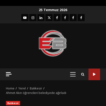
Skip
25 Temmuz 2026
to
YouTube
Instagram
LinkedIn
twitter
facebook-
Facebook-
Facebook-
Facebook-
content
1
2
3
Grup
PRIMARY
MENU
Home
Yerel
Balıkesir
Ahmet Akın öğrencileri belediyede ağırladı
Balıkesir