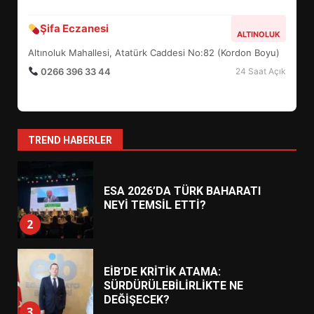
AYVALIK SU MİRASI İÇİN
Şifa Eczanesi
HAREKETE GEÇİYOR: GÖZLER
ALTINOLUK
BULUŞMADA
Altınoluk Mahallesi, Atatürk Caddesi No:82 (Kordon Boyu)
1
0266 396 33 44
24 Saat Açık
ESA 2026’DA TÜRK BAHARATI
NEYİ TEMSİL ETTİ?
TREND HABERLER
2
EİB’DE KRİTİK ATAMA:
SÜRDÜRÜLEBİLİRLİKTE NE
DEĞİŞECEK?
3
EDREMİT’İN GURURU TÜRKİYE
FİNALİNDE NE BAŞARDI?