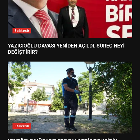
Balıkesir
YAZICIOĞLU DAVASI YENİDEN AÇILDI: SÜREÇ NEYİ
DEĞİŞTİRİR?
Balıkesir