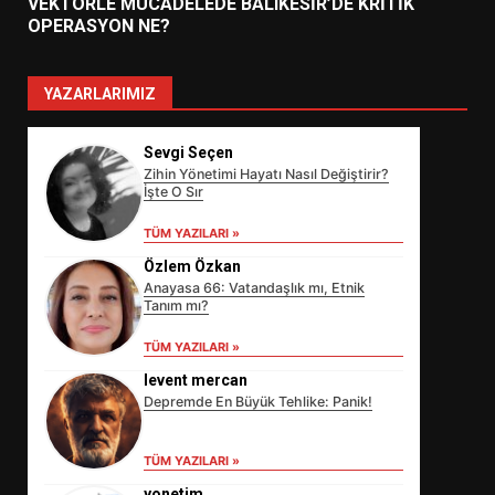
VEKTÖRLE MÜCADELEDE BALIKESİR’DE KRİTİK
OPERASYON NE?
YAZARLARIMIZ
Sevgi Seçen
Zihin Yönetimi Hayatı Nasıl Değiştirir?
İşte O Sır
TÜM YAZILARI »
Özlem Özkan
Anayasa 66: Vatandaşlık mı, Etnik
Tanım mı?
EİB’DE KRİTİK ATAMA:
TÜM YAZILARI »
SÜRDÜRÜLEBİLİRLİKTE NE
DEĞİŞECEK?
levent mercan
3
Depremde En Büyük Tehlike: Panik!
TÜM YAZILARI »
EDREMİT’İN GURURU TÜRKİYE
yonetim