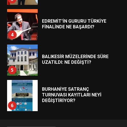
4
BALIKESİR MÜZELERİNDE SÜRE
UZATILDI: NE DEĞİŞTİ?
5
BURHANİYE SATRANÇ
TURNUVASI KAYITLARI NEYİ
DEĞİŞTİRİYOR?
6
BURHANİYE BELEDİYESPOR’DA
YENİ YÖNETİM NASIL
ŞEKİLLENDİ?
7