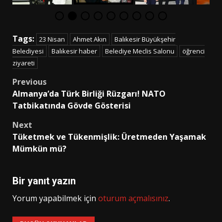
Tags:
23 Nisan
Ahmet Akın
Balıkesir Büyükşehir
Belediyesi
Balıkesir haber
Belediye Meclis Salonu
öğrenci
ziyareti
Post
Previous
Almanya’da Türk Birliği Rüzgarı! NATO
navigation
Tatbikatında Gövde Gösterisi
Next
Tüketmek ve Tükenmişlik: Üretmeden Yaşamak
Mümkün mü?
Bir yanıt yazın
Yorum yapabilmek için
oturum açmalısınız
.