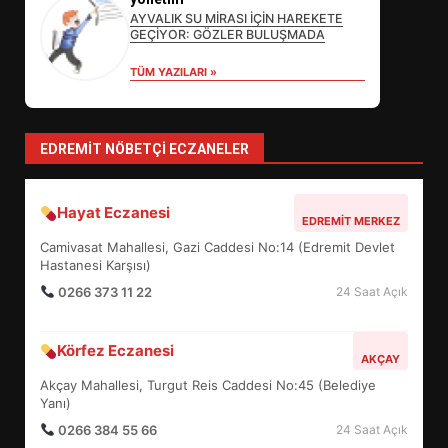
FİNALİNDE NE BAŞARDI?
AYVALIK SU MİRASI İÇİN HAREKETE
4
GEÇİYOR: GÖZLER BULUŞMADA
TÜM YAZILARI »
BALIKESİR MÜZELERİNDE SÜRE
UZATILDI: NE DEĞİŞTİ?
EDREMIT NÖBETÇI ECZANELER
5
Hayat Eczanesi
EDREMIT MERKEZ
BURHANİYE SATRANÇ
TURNUVASI KAYITLARI NEYİ
Camivasat Mahallesi, Gazi Caddesi No:14 (Edremit Devlet
DEĞİŞTİRİYOR?
Hastanesi Karşısı)
6
0266 373 11 22
24 Saat Açık
BURHANİYE BELEDİYESPOR’DA
Körfez Eczanesi
AKÇAY
YENİ YÖNETİM NASIL
Akçay Mahallesi, Turgut Reis Caddesi No:45 (Belediye
ŞEKİLLENDİ?
Yanı)
7
0266 384 55 66
24 Saat Açık