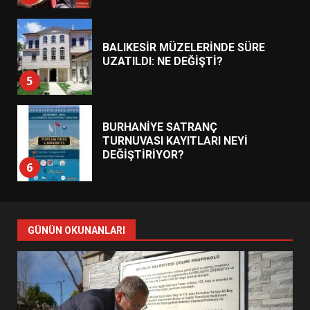
BALIKESİR MÜZELERİNDE SÜRE
UZATILDI: NE DEĞİŞTİ?
5
BURHANİYE SATRANÇ
TURNUVASI KAYITLARI NEYİ
DEĞİŞTİRİYOR?
6
BURHANİYE BELEDİYESPOR’DA
YENİ YÖNETİM NASIL
ŞEKİLLENDİ?
7
GÜNÜN OKUNANLARI
AYVALIK SU MİRASI İÇİN
HAREKETE GEÇİYOR: GÖZLER
BULUŞMADA
1