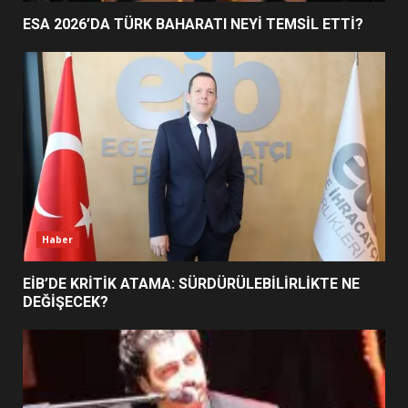
UZATILDI: NE DEĞİŞTİ?
ESA 2026’DA TÜRK BAHARATI NEYİ TEMSİL ETTİ?
5
BURHANİYE SATRANÇ
TURNUVASI KAYITLARI NEYİ
DEĞİŞTİRİYOR?
6
BURHANİYE BELEDİYESPOR’DA
YENİ YÖNETİM NASIL
Haber
ŞEKİLLENDİ?
7
EİB’DE KRİTİK ATAMA: SÜRDÜRÜLEBİLİRLİKTE NE
DEĞİŞECEK?