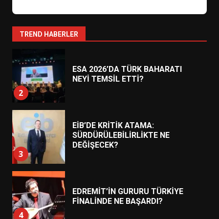
1
TREND HABERLER
ESA 2026’DA TÜRK BAHARATI
NEYİ TEMSİL ETTİ?
2
EİB’DE KRİTİK ATAMA:
SÜRDÜRÜLEBİLİRLİKTE NE
DEĞİŞECEK?
3
EDREMİT’İN GURURU TÜRKİYE
FİNALİNDE NE BAŞARDI?
4