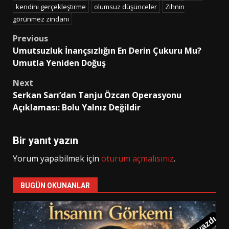
kendini gerçekleştirme
olumsuz düşünceler
Zihnin
görünmez zindanı
Post
Previous
Umutsuzluk İnançsızlığın En Derin Çukuru Mu?
navigation
Umutla Yeniden Doğuş
Next
Serkan Sarı’dan Tanju Özcan Operasyonu
Açıklaması: Bolu Yalnız Değildir
Bir yanıt yazın
Yorum yapabilmek için
oturum açmalısınız
.
BUGÜN OKUNANLAR