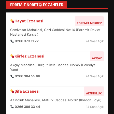
EDREMIT NÖBETÇI ECZANELER
BALIKESİR MÜZELERİNDE SÜRE
UZATILDI: NE DEĞİŞTİ?
5
Hayat Eczanesi
EDREMIT MERKEZ
Camivasat Mahallesi, Gazi Caddesi No:14 (Edremit Devlet
Hastanesi Karşısı)
BURHANİYE SATRANÇ
0266 373 11 22
24 Saat Açık
TURNUVASI KAYITLARI NEYİ
DEĞİŞTİRİYOR?
6
Körfez Eczanesi
AKÇAY
Akçay Mahallesi, Turgut Reis Caddesi No:45 (Belediye
BURHANİYE BELEDİYESPOR’DA
Yanı)
YENİ YÖNETİM NASIL
0266 384 55 66
24 Saat Açık
ŞEKİLLENDİ?
7
Şifa Eczanesi
ALTINOLUK
Altınoluk Mahallesi, Atatürk Caddesi No:82 (Kordon Boyu)
AYVALIK SU MİRASI İÇİN
HAREKETE GEÇİYOR: GÖZLER
0266 396 33 44
24 Saat Açık
BULUŞMADA