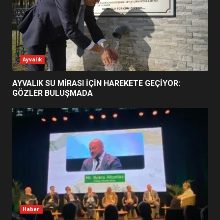
ESA 2026’DA TÜRK BAHARATI
NEYİ TEMSİL ETTİ?
2
Ayvalık
AYVALIK SU MİRASI İÇİN HAREKETE GEÇİYOR:
EİB’DE KRİTİK ATAMA:
GÖZLER BULUŞMADA
SÜRDÜRÜLEBİLİRLİKTE NE
DEĞİŞECEK?
3
EDREMİT’İN GURURU TÜRKİYE
FİNALİNDE NE BAŞARDI?
4
Haber
BALIKESİR MÜZELERİNDE SÜRE