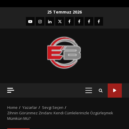
Skip
25 Temmuz 2026
to
YouTube
Instagram
LinkedIn
twitter
facebook-
Facebook-
Facebook-
Facebook-
content
1
2
3
Grup
PRIMARY
MENU
Home
Yazarlar
Sevgi Seçen
Zihnin Görünmez Zindanı: Kendi Cümlelerinizle Özgürleşmek
Mümkün Mü?