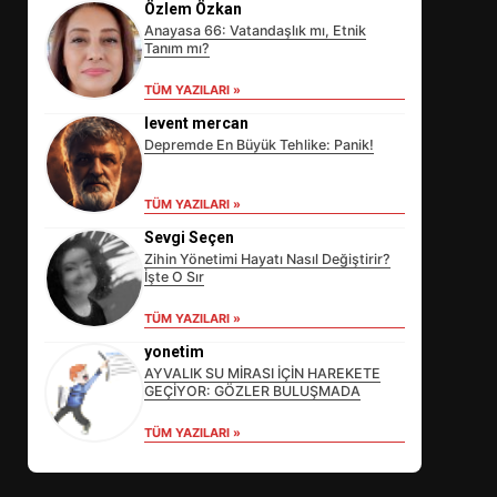
Özlem Özkan
Anayasa 66: Vatandaşlık mı, Etnik
Tanım mı?
TÜM YAZILARI »
levent mercan
Depremde En Büyük Tehlike: Panik!
TÜM YAZILARI »
Sevgi Seçen
EİB’DE KRİTİK ATAMA:
Zihin Yönetimi Hayatı Nasıl Değiştirir?
SÜRDÜRÜLEBİLİRLİKTE NE
İşte O Sır
DEĞİŞECEK?
3
TÜM YAZILARI »
yonetim
AYVALIK SU MİRASI İÇİN HAREKETE
GEÇİYOR: GÖZLER BULUŞMADA
EDREMİT’İN GURURU TÜRKİYE
FİNALİNDE NE BAŞARDI?
TÜM YAZILARI »
4