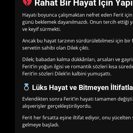
Rahat Bir Hayat İçin Yapıl
Hayatı boyunca çalışmaktan nefret eden Ferit iç
günü beklemek dayanılmazdı. Onun tercih ettiği 
ve keyif sürmekti.
Ancak bu hayat tarzının sürdürülebilmesi için bi
servetin sahibi olan Dilek çıktı.
Dilek; babadan kalma dükkânları, arsaları ve gayrim
Ferit’in yoğun ilgisi ve romantik sözleri kısa süre
Ferit’in sözleri Dilek’in kalbini yumuşattı.
Lüks Hayat ve Bitmeyen İltifatla
Evlendikten sonra Ferit’in hayatı tamamen değişti. 
alışverişler gerçekleştiriliyordu.
Ferit her fırsatta eşine iltifat ediyor, onu yücelte
gelmeye başladı.