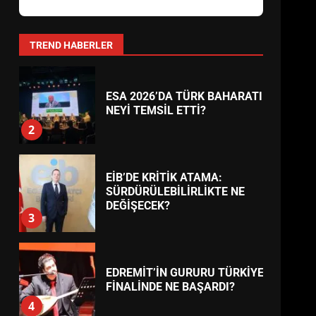
ESA 2026’DA TÜRK BAHARATI
NEYİ TEMSİL ETTİ?
2
TREND HABERLER
EİB’DE KRİTİK ATAMA:
SÜRDÜRÜLEBİLİRLİKTE NE
DEĞİŞECEK?
3
EDREMİT’İN GURURU TÜRKİYE
FİNALİNDE NE BAŞARDI?
4
BALIKESİR MÜZELERİNDE
SÜRE UZATILDI: NE DEĞİŞTİ?
5