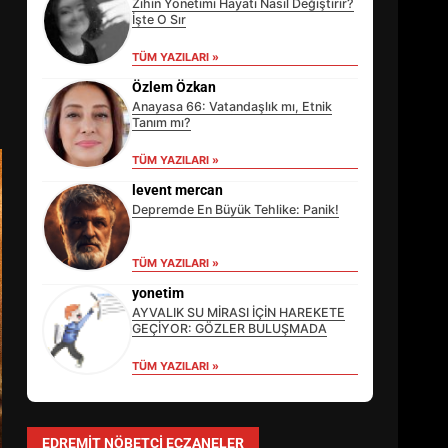
Zihin Yönetimi Hayatı Nasıl Değiştirir?
İşte O Sır
TÜM YAZILARI »
Özlem Özkan
Anayasa 66: Vatandaşlık mı, Etnik
Tanım mı?
EİB’DE KRİTİK ATAMA:
TÜM YAZILARI »
SÜRDÜRÜLEBİLİRLİKTE NE
DEĞİŞECEK?
levent mercan
3
Depremde En Büyük Tehlike: Panik!
TÜM YAZILARI »
EDREMİT’İN GURURU TÜRKİYE
yonetim
FİNALİNDE NE BAŞARDI?
AYVALIK SU MİRASI İÇİN HAREKETE
4
GEÇİYOR: GÖZLER BULUŞMADA
TÜM YAZILARI »
BALIKESİR MÜZELERİNDE
SÜRE UZATILDI: NE DEĞİŞTİ?
EDREMIT NÖBETÇI ECZANELER