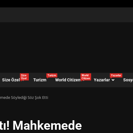
Size
Turizm
World
Yazarlar
Özel
Citizen
Size Özel
Turizm
World Citizen
Yazarlar
Sosy
mede Söylediği Söz Şok Etti
ttı! Mahkemede