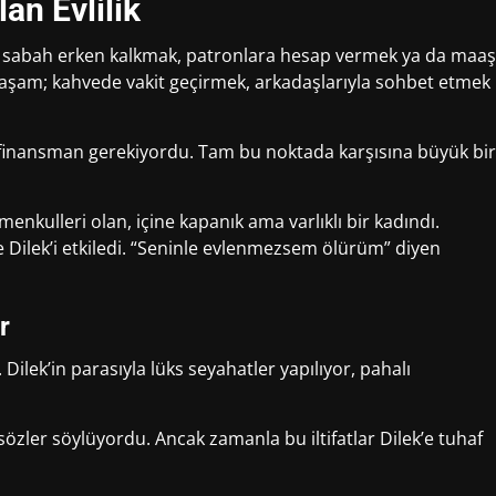
an Evlilik
in sabah erken kalkmak, patronlara hesap vermek ya da maaş
yaşam; kahvede vakit geçirmek, arkadaşlarıyla sohbet etmek
r finansman gerekiyordu. Tam bu noktada karşısına büyük bir
enkulleri olan, içine kapanık ama varlıklı bir kadındı.
de Dilek’i etkiledi. “Seninle evlenmezsem ölürüm” diyen
r
Dilek’in parasıyla lüks seyahatler yapılıyor, pahalı
n sözler söylüyordu. Ancak zamanla bu iltifatlar Dilek’e tuhaf