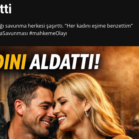
tti
ğı savunma herkesi şaşırttı. “Her kadını eşime benzettim”
atmaSavunması #mahkemeOlayı