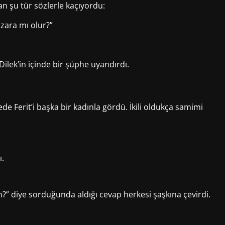
man şu tür sözlerle kaçıyordu:
zara mı olur?”
ilek’in içinde bir şüphe uyandırdı.
de Ferit’i başka bir kadınla gördü. İkili oldukça samimi
ı.
n?” diye sorduğunda aldığı cevap herkesi şaşkına çevirdi.