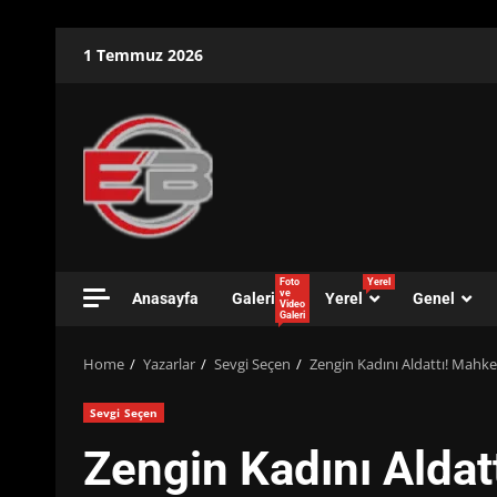
Skip
1 Temmuz 2026
to
content
Foto
Yerel
ve
Anasayfa
Galeri
Yerel
Genel
Video
Galeri
Home
Yazarlar
Sevgi Seçen
Zengin Kadını Aldattı! Mahke
Sevgi Seçen
Zengin Kadını Alda