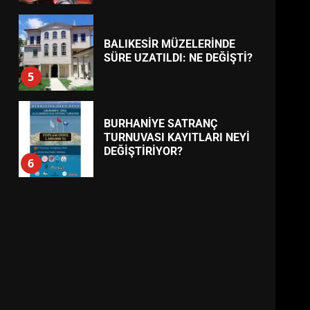
BURHANİYE SATRANÇ
TURNUVASI KAYITLARI NEYİ
DEĞİŞTİRİYOR?
6
BURHANİYE
BELEDİYESPOR’DA YENİ
YÖNETİM NASIL ŞEKİLLENDİ?
7
AYVALIK SU MİRASI İÇİN
HAREKETE GEÇİYOR: GÖZLER
BULUŞMADA
1
ESA 2026’DA TÜRK BAHARATI