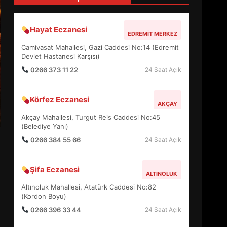
5
Hayat Eczanesi
EDREMIT MERKEZ
BURHANİYE SATRANÇ
Camivasat Mahallesi, Gazi Caddesi No:14 (Edremit
TURNUVASI KAYITLARI NEYİ
Devlet Hastanesi Karşısı)
DEĞİŞTİRİYOR?
6
0266 373 11 22
24 Saat Açık
Körfez Eczanesi
BURHANİYE
AKÇAY
BELEDİYESPOR’DA YENİ
Akçay Mahallesi, Turgut Reis Caddesi No:45
YÖNETİM NASIL ŞEKİLLENDİ?
(Belediye Yanı)
7
0266 384 55 66
24 Saat Açık
AYVALIK SU MİRASI İÇİN
Şifa Eczanesi
HAREKETE GEÇİYOR: GÖZLER
ALTINOLUK
BULUŞMADA
Altınoluk Mahallesi, Atatürk Caddesi No:82
1
(Kordon Boyu)
0266 396 33 44
24 Saat Açık