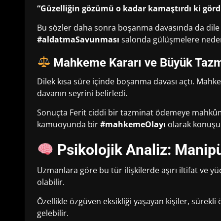
“Güzelliğin gözümü o kadar kamaştırdı ki gör
Bu sözler daha sonra boşanma davasında da dile 
#aldatmaSavunması
salonda gülüşmelere nede
Mahkeme Kararı ve Büyük Tazm
Dilek kısa süre içinde boşanma davası açtı. Mahkem
davanın seyrini belirledi.
Sonuçta Ferit ciddi bir tazminat ödemeye mahkûm 
kamuoyunda bir
#mahkemeOlayı
olarak konuşu
Psikolojik Analiz: Manipü
Uzmanlara göre bu tür ilişkilerde aşırı iltifat ve y
olabilir.
Özellikle özgüven eksikliği yaşayan kişiler, sürekl
gelebilir.