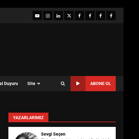
YouTube
Instagram
LinkedIn
twitter
facebook-
Facebook-
Facebook-
Facebook-
1
2
3
Grup
al Duyuru
Site
ABONE OL
YAZARLARIMIZ
Sevgi Seçen