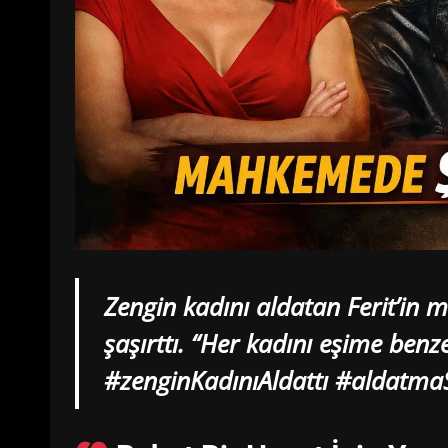
Zengin kadını aldatan Ferit’in
şaşırttı. “Her kadını eşime benze
#zenginKadınıAldattı #aldat