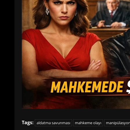
Tags:
aldatma savunması
mahkeme olayı
manipülasyon i