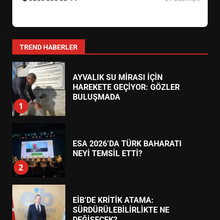
AYVALIK SU MİRASI İÇİN
HAREKETE GEÇİYOR: GÖZLER
BULUŞMADA
1
TREND HABERLER
ESA 2026’DA TÜRK BAHARATI
NEYİ TEMSİL ETTİ?
2
EİB’DE KRİTİK ATAMA:
SÜRDÜRÜLEBİLİRLİKTE NE
DEĞİŞECEK?
3
EDREMİT’İN GURURU TÜRKİYE
FİNALİNDE NE BAŞARDI?