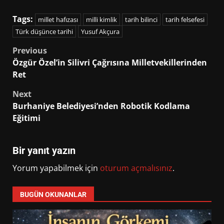
Tags:
millet hafızası
milli kimlik
tarih bilinci
tarih felsefesi
Türk düşünce tarihi
Yusuf Akçura
Post
Previous
Özgür Özel’in Silivri Çağrısına Milletvekillerinden
navigation
Ret
Next
Burhaniye Belediyesi’nden Robotik Kodlama
Eğitimi
Bir yanıt yazın
Yorum yapabilmek için
oturum açmalısınız
.
BUGÜN OKUNANLAR