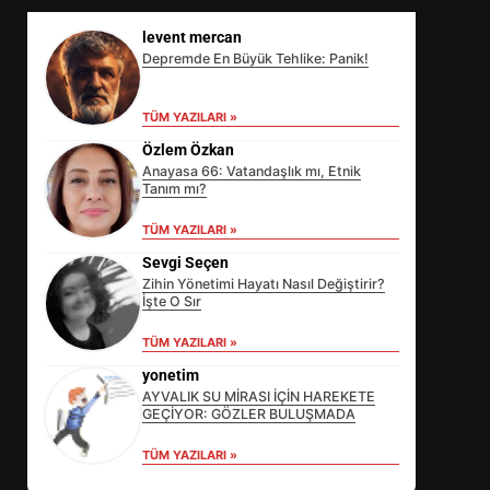
levent mercan
Depremde En Büyük Tehlike: Panik!
TÜM YAZILARI »
Özlem Özkan
Anayasa 66: Vatandaşlık mı, Etnik
Tanım mı?
TÜM YAZILARI »
Sevgi Seçen
Zihin Yönetimi Hayatı Nasıl Değiştirir?
İşte O Sır
EİB’DE KRİTİK ATAMA:
TÜM YAZILARI »
SÜRDÜRÜLEBİLİRLİKTE NE
yonetim
DEĞİŞECEK?
3
AYVALIK SU MİRASI İÇİN HAREKETE
GEÇİYOR: GÖZLER BULUŞMADA
TÜM YAZILARI »
EDREMİT’İN GURURU TÜRKİYE