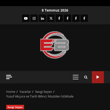
Skip
8 Temmuz 2026
to
YouTube
Instagram
LinkedIn
twitter
facebook-
Facebook-
Facebook-
Facebook-
content
1
2
3
Grup
PRIMARY
MENU
Home
Yazarlar
Sevgi Seçen
Yusuf Akçura ve Tarih Bilinci: Maziden İstikbale
Sevgi Seçen