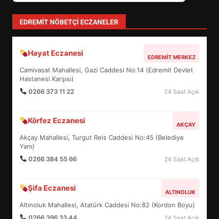
FİNALİNDE NE BAŞARDI?
4
EDREMIT NÖBETÇI ECZANELER
Hayat Eczanesi
BALIKESİR MÜZELERİNDE SÜRE
EDREMIT MERKEZ
UZATILDI: NE DEĞİŞTİ?
Camivasat Mahallesi, Gazi Caddesi No:14 (Edremit Devlet
Hastanesi Karşısı)
5
0266 373 11 22
24 Saat Açık
BURHANİYE SATRANÇ
Körfez Eczanesi
TURNUVASI KAYITLARI NEYİ
AKÇAY
DEĞİŞTİRİYOR?
Akçay Mahallesi, Turgut Reis Caddesi No:45 (Belediye
6
Yanı)
0266 384 55 66
24 Saat Açık
BURHANİYE BELEDİYESPOR’DA
YENİ YÖNETİM NASIL
Şifa Eczanesi
ALTINOLUK
ŞEKİLLENDİ?
7
Altınoluk Mahallesi, Atatürk Caddesi No:82 (Kordon Boyu)
0266 396 33 44
24 Saat Açık