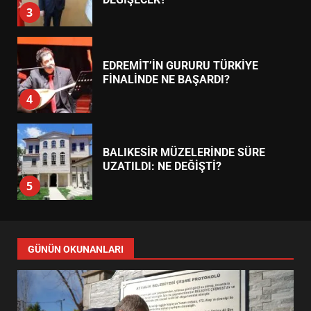
4
BALIKESİR MÜZELERİNDE SÜRE
UZATILDI: NE DEĞİŞTİ?
5
BURHANİYE SATRANÇ
TURNUVASI KAYITLARI NEYİ
DEĞİŞTİRİYOR?
6
BURHANİYE BELEDİYESPOR’DA
YENİ YÖNETİM NASIL
GÜNÜN OKUNANLARI
ŞEKİLLENDİ?
7