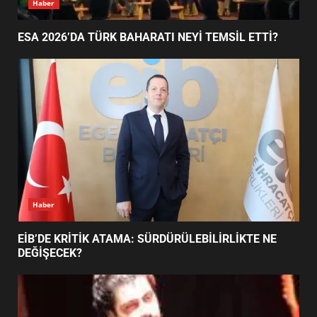
Haber
ESA 2026’DA TÜRK BAHARATI NEYİ TEMSİL ETTİ?
BALIKESİR MÜZELERİNDE SÜRE
UZATILDI: NE DEĞİŞTİ?
5
BURHANİYE SATRANÇ
TURNUVASI KAYITLARI NEYİ
DEĞİŞTİRİYOR?
6
Haber
BURHANİYE BELEDİYESPOR’DA
YENİ YÖNETİM NASIL
EİB’DE KRİTİK ATAMA: SÜRDÜRÜLEBİLİRLİKTE NE
ŞEKİLLENDİ?
DEĞİŞECEK?
7