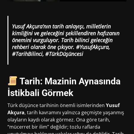
Yusuf Akçura’nın tarih anlayışı, milletlerin
kimliğini ve geleceğini şekillendiren hafızanın
önemini vurguluyor. Tarih bilinci geleceğin
rehberi olarak öne çıkıyor. #YusufAkçura,
#TarihBilinci, #TürkDüşüncesi
Tarih: Mazinin Aynasında
İstikbali Görmek
Türk düşünce tarihinin önemli isimlerinden
Yusuf
Akçura
, tarih kavramını yalnızca geçmişte yaşanmış
olayların kaydı olarak görmez. Ona göre tarih,
“mücerret bir ilim” değildir; tozlu raflarda
unutulmayı bekleyen vakalar yığını da değildir. Tarih,